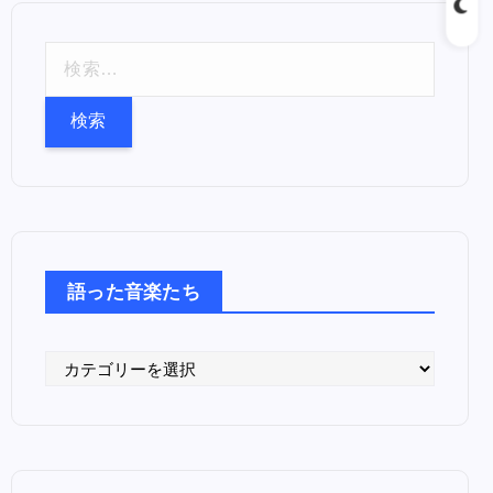
検
索
:
語った音楽たち
語
っ
た
音
楽