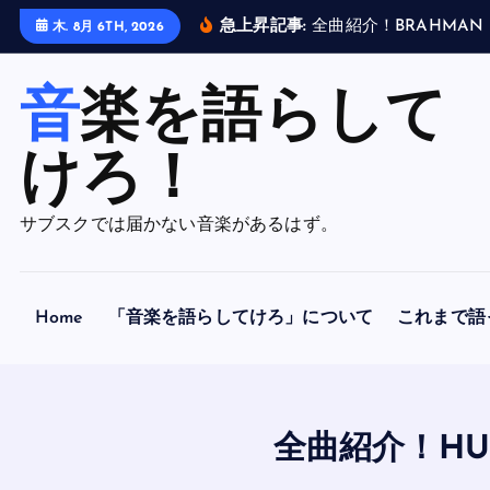
内
急上昇記事:
全
曲
紹
介
！
B
R
A
H
M
A
N
木. 8月 6TH, 2026
容
を
音楽を語らして
ス
キ
ッ
けろ！
プ
サブスクでは届かない音楽があるはず。
Home
「音楽を語らしてけろ」について
これまで語
全曲紹介！HU