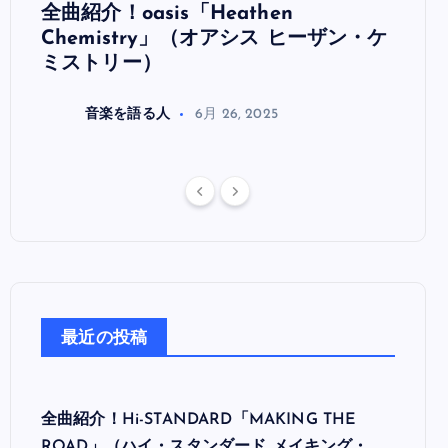
全曲紹介！oasis「Heathen
全曲紹
リ
Chemistry」（オアシス ヒーザン・ケ
（オ
ミストリー）
音楽を語る人
6月 26, 2025
最近の投稿
全曲紹介！Hi-STANDARD「MAKING THE
ROAD」（ハイ・スタンダード メイキング・