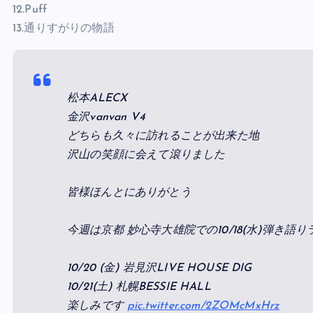
12.Puff
13.通りすがりの物語
⁡松本ALECX⁡
⁡金沢vanvan V4⁡
⁡どちらも久々に訪れることが出来た地⁡
⁡沢山の笑顔に会えて滾りました⁡
皆様ほんとにありがとう⁡
今週は京都 妙心寺大雄院での10/18(水)弾き語り
⁡10/20 (金) 岩見沢LIVE HOUSE DIG⁡
⁡10/21(土) 札幌BESSIE HALL⁡
⁡楽しみです
pic.twitter.com/2ZOMcMxHrz