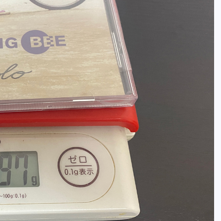
全曲紹介！oasis「Definitely
Maybe」（オアシス デフィニト
ー・メイビー）
音楽を語る人
8月 30, 2023