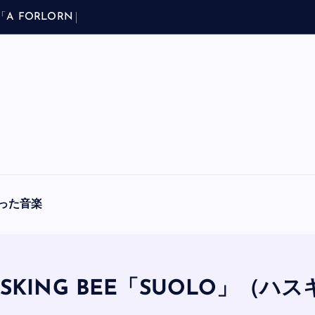
「
A
F
O
R
L
O
R
N
H
O
P
E
」
（
ブ
ラ
フ
マ
ン
ア
・
った音楽
SKING BEE「SUOLO」（ハ