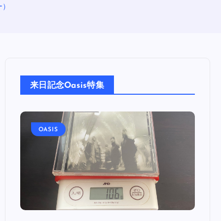
ー）
来日記念Oasis特集
OASIS
OA