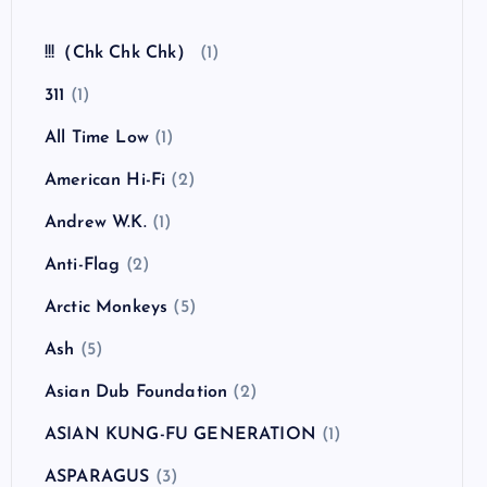
!!!（Chk Chk Chk）
(1)
311
(1)
All Time Low
(1)
American Hi-Fi
(2)
Andrew W.K.
(1)
Anti-Flag
(2)
Arctic Monkeys
(5)
Ash
(5)
Asian Dub Foundation
(2)
ASIAN KUNG-FU GENERATION
(1)
ASPARAGUS
(3)