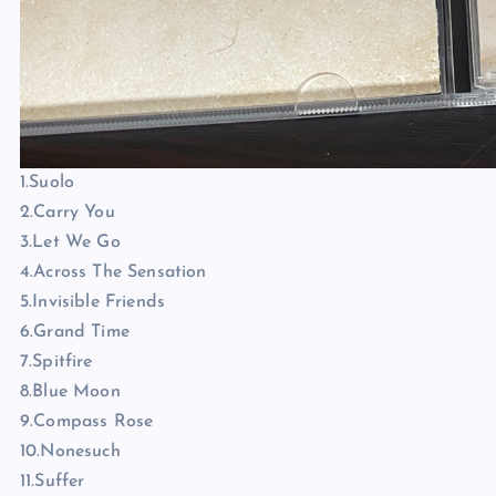
1.Suolo
2.Carry You
3.Let We Go
4.Across The Sensation
5.Invisible Friends
6.Grand Time
7.Spitfire
8.Blue Moon
9.Compass Rose
10.Nonesuch
11.Suffer