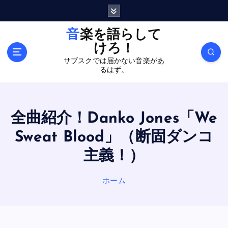
内
容
を
音楽を語らして
ス
けろ！
キ
サブスクでは届かない音楽があ
ッ
るはず。
プ
全曲紹介！Danko Jones「We
Sweat Blood」（断固ダンコ
主義！）
ホーム