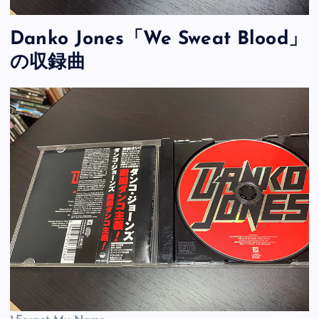
Danko Jones「We Sweat Blood」
の収録曲