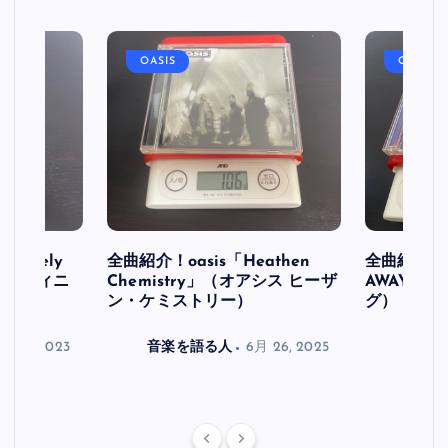
OASIS
OASIS
initely
全曲紹介！oasis「Heathen
全曲紹介！oa
ス デフィニ
Chemistry」（オアシス ヒーザ
AWAY」
ン・ケミストリー）
グ）
月 30, 2023
音楽を語る人
6月 26, 2025
音楽を