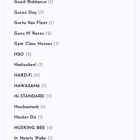
Good Riddance
(1)
Green Day
(7)
Greta Van Fleet
(1)
Guns N' Roses
(2)
Gym Class Heroes
(1)
H2O
(2)
Hadouken!
(1)
HARD-Fi
(2)
HAWAIIAN6
(1)
Hi-STANDARD
(7)
Hoobastank
(1)
Hüsker Dü
(1)
HUSKING BEE
(4)
In Hearts Wake
(1)