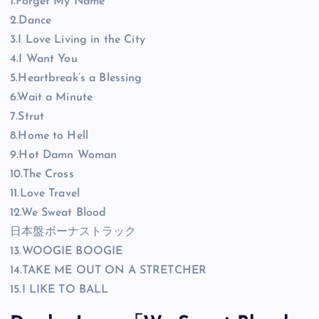
1.Forget My Name
2.Dance
3.I Love Living in the City
4.I Want You
5.Heartbreak’s a Blessing
6.Wait a Minute
7.Strut
8.Home to Hell
9.Hot Damn Woman
10.The Cross
11.Love Travel
12.We Sweat Blood
日本盤ボーナストラック
13.WOOGIE BOOGIE
14.TAKE ME OUT ON A STRETCHER
15.I LIKE TO BALL