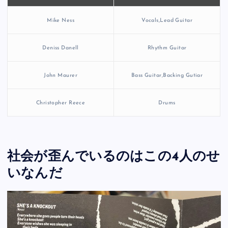
Mike Ness
Vocals,Lead Guitar
Deniss Danell
Rhythm Guitar
John Maurer
Bass Guitar,Backing Gutiar
Christopher Reece
Drums
社会が歪んでいるのはこの4人のせ
いなんだ