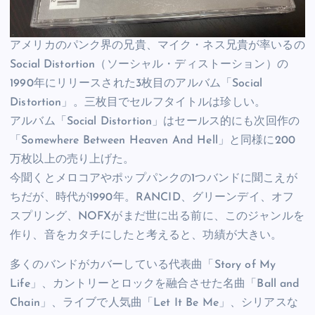
アメリカのパンク界の兄貴、マイク・ネス兄貴が率いるの
Social Distortion（ソーシャル・ディストーション）の
1990年にリリースされた3枚目のアルバム「Social
Distortion」。三枚目でセルフタイトルは珍しい。
アルバム「Social Distortion」はセールス的にも次回作の
「Somewhere Between Heaven And Hell」と同様に200
万枚以上の売り上げた。
今聞くとメロコアやポップパンクの1つバンドに聞こえが
ちだが、時代が1990年。RANCID、グリーンデイ、オフ
スプリング、NOFXがまだ世に出る前に、このジャンルを
作り、音をカタチにしたと考えると、功績が大きい。
多くのバンドがカバーしている代表曲「Story of My
Life」、カントリーとロックを融合させた名曲「Ball and
Chain」、ライブで人気曲「Let It Be Me」、シリアスな