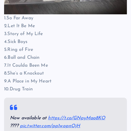
1.So Far Away
2.Let It Be Me
3.Story of My Life
4.Sick Boys
5.Ring of Fire
6.Ball and Chain
7.It Coulda Been Me
8.She’s a Knockout
9.A Place in My Heart
10.Drug Train
Now available at
https://t.co/GNpyMao8KO
????
pic.twitter.com/pp1wopnOjH