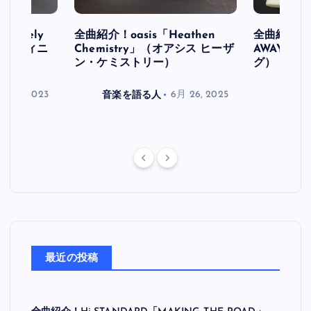
initely
全曲紹介！oasis「Heathen
全曲紹介！oa
ス デフィニ
Chemistry」（オアシス ヒーザ
AWAY」
ン・ケミストリー）
グ）
月 30, 2023
音楽を語る人
6月 26, 2025
音楽を
最近の投稿