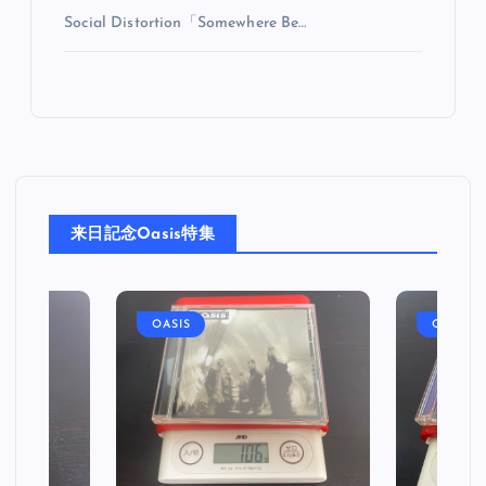
Social Distortion「Somewhere Be…
来日記念Oasis特集
OASIS
OASIS