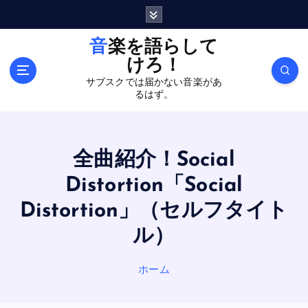
内
容
を
音楽を語らして
ス
けろ！
キ
サブスクでは届かない音楽があ
ッ
るはず。
プ
全曲紹介！Social
Distortion「Social
Distortion」（セルフタイト
ル）
ホーム