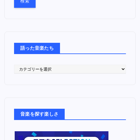
語った音楽たち
語
っ
た
音
楽
た
ち
音楽を探す楽しさ