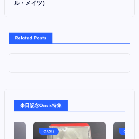
ル・メイツ）
ナ
ビ
Related Posts
ゲ
ー
シ
ョ
ン
来日記念Oasis特集
OASIS
OASIS