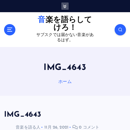
内
容
を
音楽を語らして
ス
けろ！
キ
サブスクでは届かない音楽があ
ッ
るはず。
プ
IMG_4643
ホーム
IMG_4643
音楽を語る人
11月 26, 2021
0 コメント