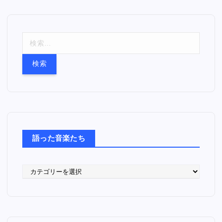
検
索
:
語った音楽たち
語
っ
た
音
楽