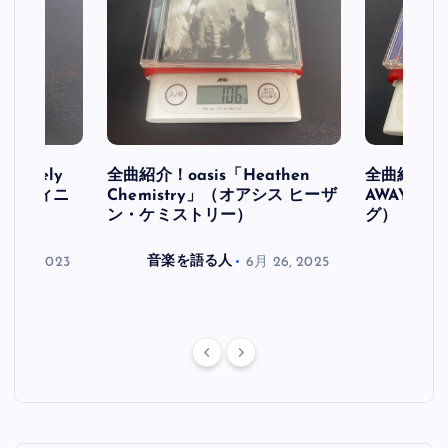
initely
全曲紹介！oasis「Heathen
全曲紹介！oa
ス デフィニ
Chemistry」（オアシス ヒーザ
AWAY」
ン・ケミストリー）
グ）
月 30, 2023
音楽を語る人
6月 26, 2025
音楽を