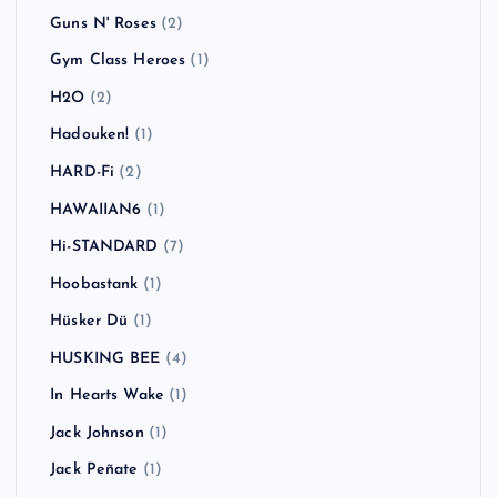
Guns N' Roses
(2)
Gym Class Heroes
(1)
H2O
(2)
Hadouken!
(1)
HARD-Fi
(2)
HAWAIIAN6
(1)
Hi-STANDARD
(7)
Hoobastank
(1)
Hüsker Dü
(1)
HUSKING BEE
(4)
In Hearts Wake
(1)
Jack Johnson
(1)
Jack Peñate
(1)