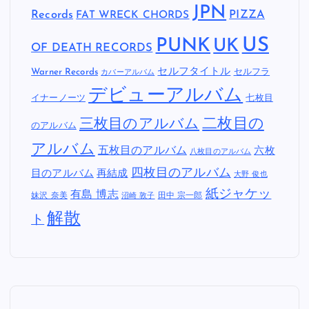
JPN
Records
FAT WRECK CHORDS
PIZZA
US
PUNK
UK
OF DEATH RECORDS
セルフタイトル
Warner Records
セルフラ
カバーアルバム
デビューアルバム
イナーノーツ
七枚目
二枚目の
三枚目のアルバム
のアルバム
アルバム
五枚目のアルバム
六枚
八枚目のアルバム
四枚目のアルバム
目のアルバム
再結成
大野 俊也
紙ジャケッ
有島 博志
妹沢 奈美
田中 宗一郎
沼崎 敦子
解散
ト