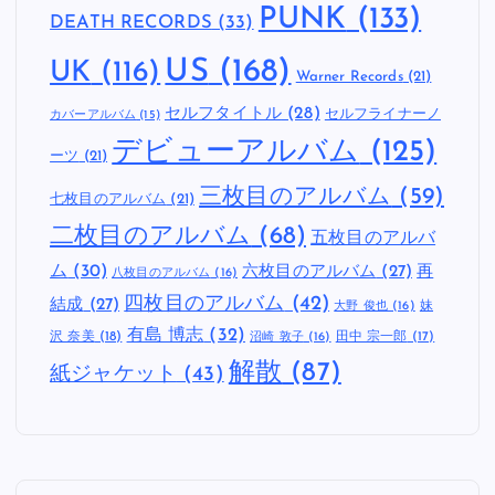
PUNK
(133)
DEATH RECORDS
(33)
US
(168)
UK
(116)
Warner Records
(21)
セルフタイトル
(28)
セルフライナーノ
カバーアルバム
(15)
デビューアルバム
(125)
ーツ
(21)
三枚目のアルバム
(59)
七枚目のアルバム
(21)
二枚目のアルバム
(68)
五枚目のアルバ
ム
(30)
六枚目のアルバム
(27)
再
八枚目のアルバム
(16)
四枚目のアルバム
(42)
結成
(27)
妹
大野 俊也
(16)
有島 博志
(32)
沢 奈美
(18)
田中 宗一郎
(17)
沼崎 敦子
(16)
解散
(87)
紙ジャケット
(43)