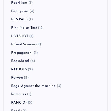
Pearl Jam
(1)
Pennywise
(4)
PENPALS
(1)
Pink Noise Test
(1)
POTSHOT
(1)
Primal Scream
(2)
Propagandhi
(1)
Radiohead
(6)
RADIOTS
(2)
Räfven
(2)
Rage Against the Machine
(3)
Ramones
(1)
RANCID
(13)