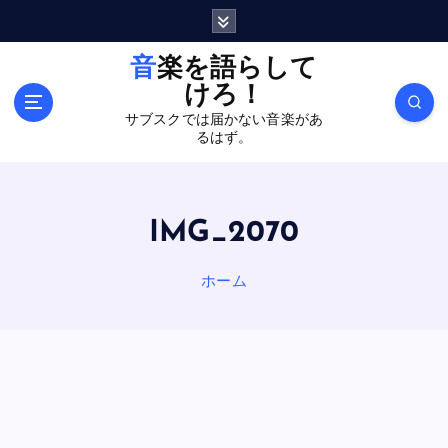
内
容
を
音楽を語らして
ス
けろ！
キ
サブスクでは届かない音楽があ
ッ
るはず。
プ
IMG_2070
ホーム