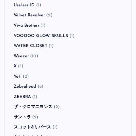
Useless ID
(1)
Velvet Revolver
(2)
Viva Brother
(1)
VOODOO GLOW SKULLS
(1)
WATER CLOSET
(1)
Weezer
(10)
X
(1)
Yeti
(2)
Zebrahead
(8)
ZEEBRA
(1)
ザ・クロマニヨンズ
(2)
サントラ
(2)
スコット&リバース
(1)