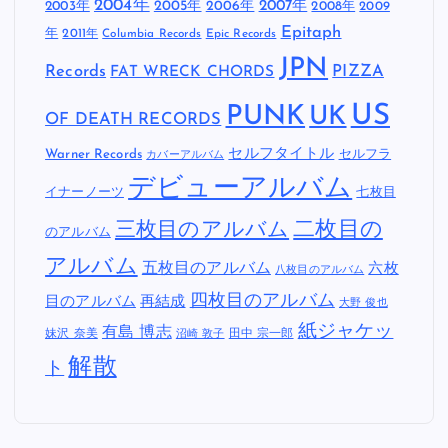
2004年
2005年
2007年
2003年
2006年
2008年
2009
Epitaph
年
2011年
Columbia Records
Epic Records
JPN
Records
FAT WRECK CHORDS
PIZZA
US
PUNK
UK
OF DEATH RECORDS
セルフタイトル
Warner Records
セルフラ
カバーアルバム
デビューアルバム
イナーノーツ
七枚目
二枚目の
三枚目のアルバム
のアルバム
アルバム
五枚目のアルバム
六枚
八枚目のアルバム
四枚目のアルバム
目のアルバム
再結成
大野 俊也
紙ジャケッ
有島 博志
妹沢 奈美
田中 宗一郎
沼崎 敦子
解散
ト