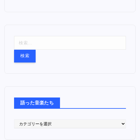
検
索
:
語った音楽たち
語
っ
た