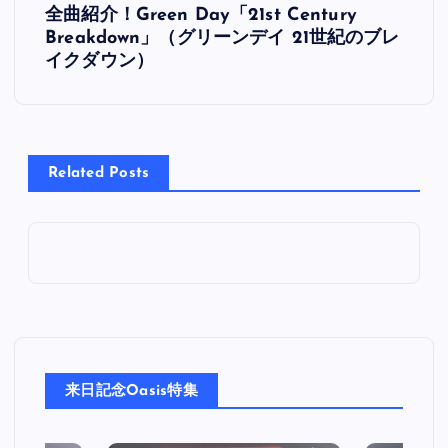
全曲紹介！Green Day「21st Century
稿
Breakdown」（グリーンデイ 21世紀のブレ
イクダウン）
ナ
ビ
Related Posts
ゲ
ー
シ
ョ
ン
来日記念Oasis特集