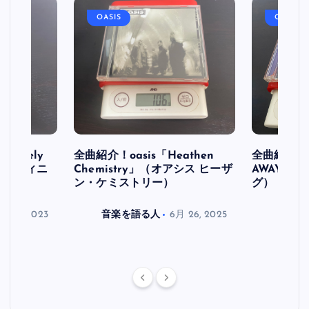
OASIS
OASIS
initely
全曲紹介！oasis「Heathen
全曲紹介！oa
ス デフィニ
Chemistry」（オアシス ヒーザ
AWAY」
ン・ケミストリー）
グ）
月 30, 2023
音楽を語る人
6月 26, 2025
音楽を