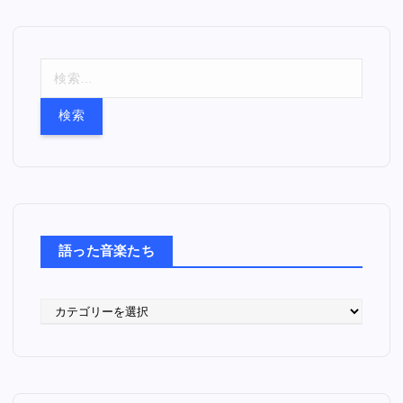
検
索
:
語った音楽たち
語
っ
た
音
楽