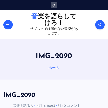
内
容
を
音楽を語らして
ス
けろ！
キ
サブスクでは届かない音楽があ
ッ
るはず。
プ
IMG_2090
ホーム
IMG_2090
音楽を語る人
4月 4, 2023
0 コメント