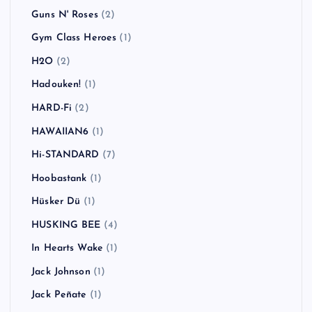
Guns N' Roses
(2)
Gym Class Heroes
(1)
H2O
(2)
Hadouken!
(1)
HARD-Fi
(2)
HAWAIIAN6
(1)
Hi-STANDARD
(7)
Hoobastank
(1)
Hüsker Dü
(1)
HUSKING BEE
(4)
In Hearts Wake
(1)
Jack Johnson
(1)
Jack Peñate
(1)