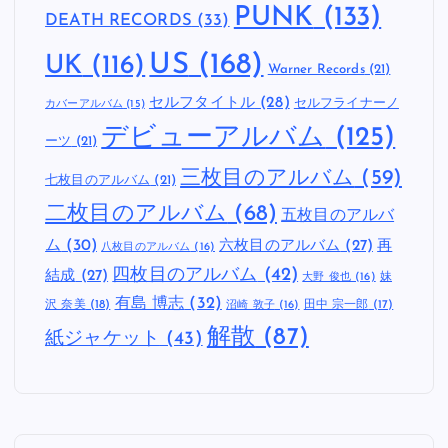
PUNK
(133)
DEATH RECORDS
(33)
US
(168)
UK
(116)
Warner Records
(21)
セルフタイトル
(28)
セルフライナーノ
カバーアルバム
(15)
デビューアルバム
(125)
ーツ
(21)
三枚目のアルバム
(59)
七枚目のアルバム
(21)
二枚目のアルバム
(68)
五枚目のアルバ
ム
(30)
六枚目のアルバム
(27)
再
八枚目のアルバム
(16)
四枚目のアルバム
(42)
結成
(27)
妹
大野 俊也
(16)
有島 博志
(32)
沢 奈美
(18)
田中 宗一郎
(17)
沼崎 敦子
(16)
解散
(87)
紙ジャケット
(43)