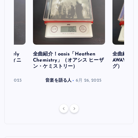
initely
全曲紹介！oasis「Heathen
全曲紹介！oa
ス デフィニ
Chemistry」（オアシス ヒーザ
AWAY」
ン・ケミストリー）
グ）
月 30, 2023
音楽を語る人
6月 26, 2025
音楽を