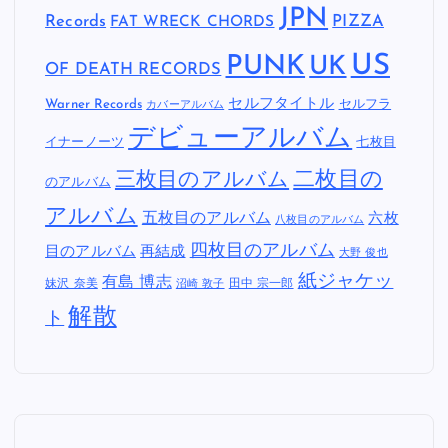
JPN
Records
FAT WRECK CHORDS
PIZZA
US
PUNK
UK
OF DEATH RECORDS
セルフタイトル
Warner Records
セルフラ
カバーアルバム
デビューアルバム
イナーノーツ
七枚目
二枚目の
三枚目のアルバム
のアルバム
アルバム
五枚目のアルバム
六枚
八枚目のアルバム
四枚目のアルバム
目のアルバム
再結成
大野 俊也
紙ジャケッ
有島 博志
妹沢 奈美
田中 宗一郎
沼崎 敦子
解散
ト