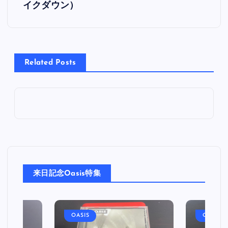
イクダウン）
ナ
ビ
Related Posts
ゲ
ー
シ
ョ
ン
来日記念Oasis特集
OASIS
OASIS