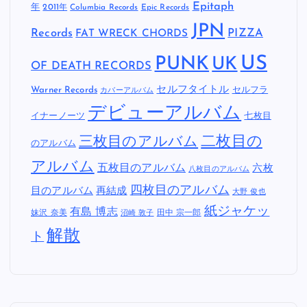
Epitaph
年
2011年
Columbia Records
Epic Records
JPN
Records
FAT WRECK CHORDS
PIZZA
US
PUNK
UK
OF DEATH RECORDS
セルフタイトル
Warner Records
セルフラ
カバーアルバム
デビューアルバム
イナーノーツ
七枚目
二枚目の
三枚目のアルバム
のアルバム
アルバム
五枚目のアルバム
六枚
八枚目のアルバム
四枚目のアルバム
目のアルバム
再結成
大野 俊也
紙ジャケッ
有島 博志
妹沢 奈美
田中 宗一郎
沼崎 敦子
解散
ト