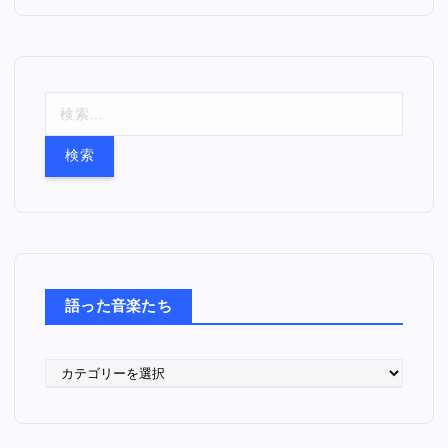
検
索
:
語った音楽たち
語
っ
た
音