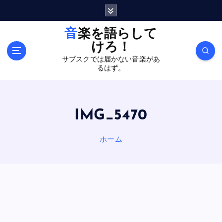
内
容
を
音楽を語らして
ス
けろ！
キ
サブスクでは届かない音楽があ
ッ
るはず。
プ
IMG_5470
ホーム