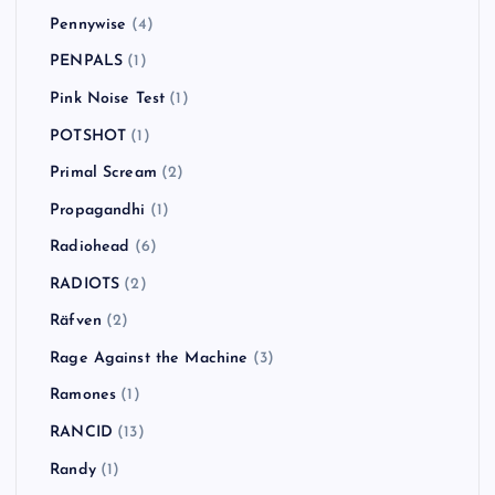
Pennywise
(4)
PENPALS
(1)
Pink Noise Test
(1)
POTSHOT
(1)
Primal Scream
(2)
Propagandhi
(1)
Radiohead
(6)
RADIOTS
(2)
Räfven
(2)
Rage Against the Machine
(3)
Ramones
(1)
RANCID
(13)
Randy
(1)