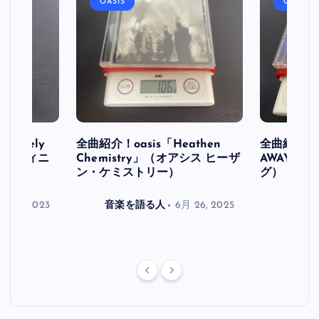
OASIS
OASIS
initely
全曲紹介！oasis「Heathen
全曲紹介！oa
ス デフィニ
Chemistry」（オアシス ヒーザ
AWAY」
ン・ケミストリー）
グ）
月 30, 2023
音楽を語る人
6月 26, 2025
音楽を