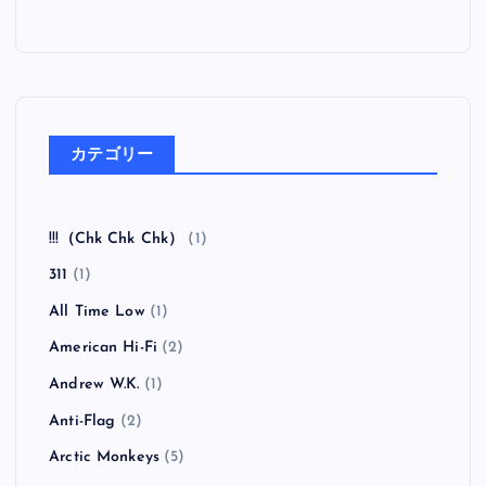
カテゴリー
!!!（Chk Chk Chk）
(1)
311
(1)
All Time Low
(1)
American Hi-Fi
(2)
Andrew W.K.
(1)
Anti-Flag
(2)
Arctic Monkeys
(5)