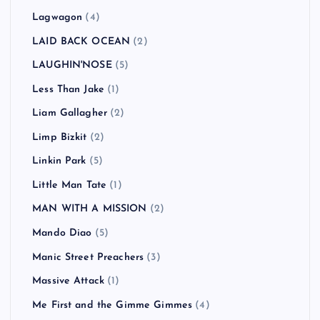
Lagwagon
(4)
LAID BACK OCEAN
(2)
LAUGHIN'NOSE
(5)
Less Than Jake
(1)
Liam Gallagher
(2)
Limp Bizkit
(2)
Linkin Park
(5)
Little Man Tate
(1)
MAN WITH A MISSION
(2)
Mando Diao
(5)
Manic Street Preachers
(3)
Massive Attack
(1)
Me First and the Gimme Gimmes
(4)