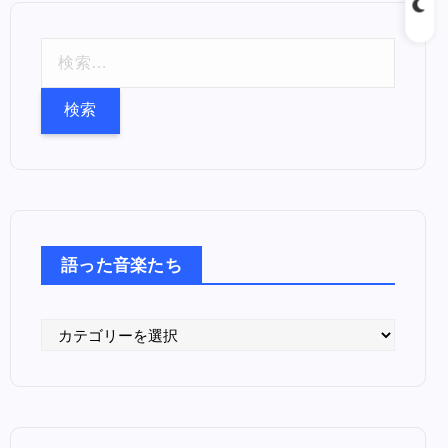
検
索
:
語った音楽たち
語
っ
た
音
楽