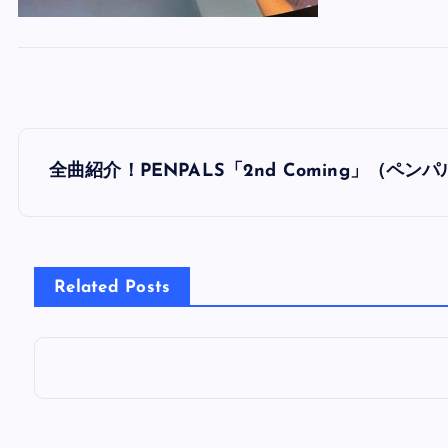
投
全曲紹介！PENPALS「2nd Coming」（ペ
稿
ナ
Related Posts
ビ
ゲ
ー