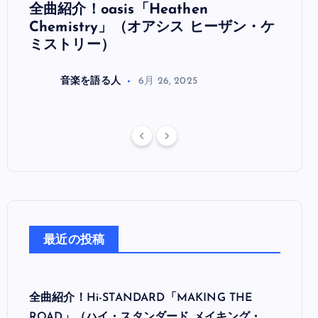
全曲紹介！oasis「Heathen
全曲紹
リ
Chemistry」（オアシス ヒーザン・ケ
（オ
ミストリー）
音楽を語る人
6月 26, 2025
最近の投稿
全曲紹介！Hi-STANDARD「MAKING THE
ROAD」（ハイ・スタンダード メイキング・