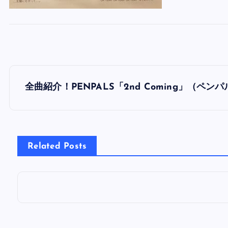
投
全曲紹介！PENPALS「2nd Coming」（ペ
稿
ナ
Related Posts
ビ
ゲ
ー