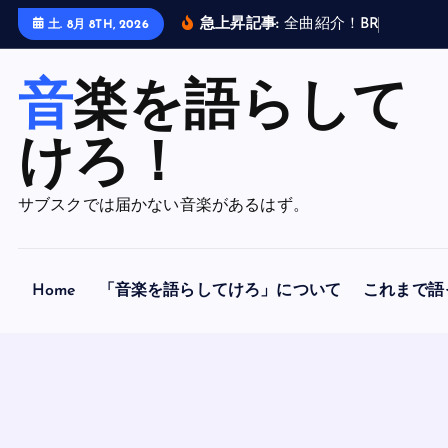
内
急上昇記事:
全
曲
紹
介
！
B
R
A
H
M
A
N
土. 8月 8TH, 2026
容
を
音楽を語らして
ス
キ
ッ
けろ！
プ
サブスクでは届かない音楽があるはず。
Home
「音楽を語らしてけろ」について
これまで語