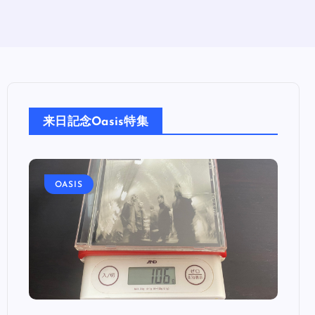
来日記念Oasis特集
OASIS
OA