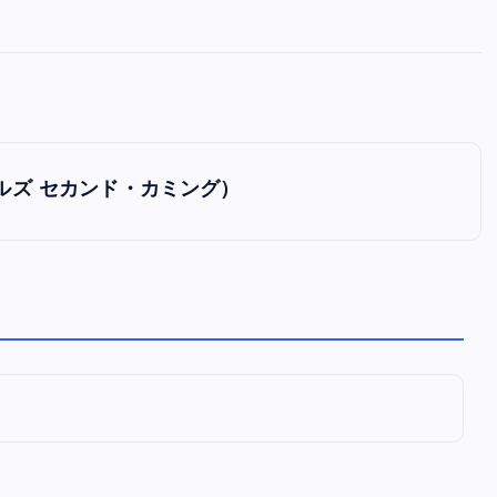
全曲紹介！oasis「Definitely
Maybe」（オアシス デフィニト
ー・メイビー）
音楽を語る人
8月 30, 2023
ンパルズ セカンド・カミング）