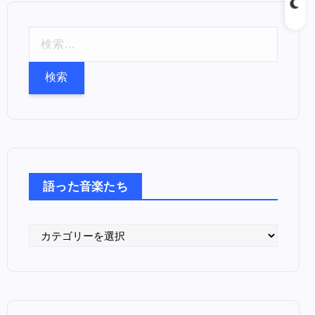
検
索
:
語った音楽たち
語
っ
た
音
楽