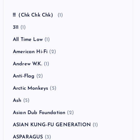
!!!（Chk Chk Chk）
(1)
311
(1)
All Time Low
(1)
American Hi-Fi
(2)
Andrew W.K.
(1)
Anti-Flag
(2)
Arctic Monkeys
(5)
Ash
(5)
Asian Dub Foundation
(2)
ASIAN KUNG-FU GENERATION
(1)
ASPARAGUS
(3)