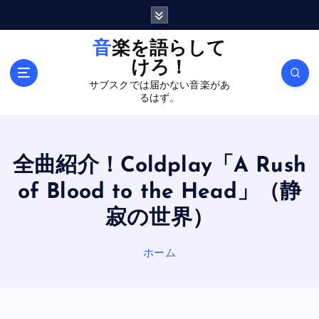
内
容
を
音楽を語らして
ス
けろ！
キ
サブスクでは届かない音楽があ
ッ
るはず。
プ
全曲紹介！Coldplay「A Rush
of Blood to the Head」（静
寂の世界）
ホーム