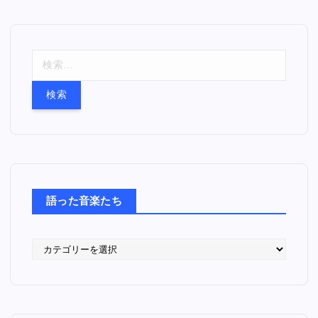
検
索
:
語った音楽たち
語
っ
た
音
楽