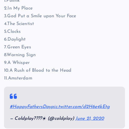
1.Politik
2.In My Place
3.God Put a Smile upon Your Face
4.The Scientist
5.Clocks
6.Daylight
7.Green Eyes
8.Warning Sign
9.A Whisper
10.A Rush of Blood to the Head
11.Amsterdam
#HappyFathersDay
pic.twitter.com/d2H6e4kEtg
— Coldplay????☀️ (@coldplay)
June 21, 2020