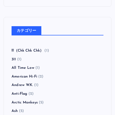
カテゴリー
!!!（Chk Chk Chk）
(1)
311
(1)
All Time Low
(1)
American Hi-Fi
(2)
Andrew W.K.
(1)
Anti-Flag
(2)
Arctic Monkeys
(5)
Ash
(5)