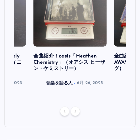
initely
全曲紹介！oasis「Heathen
全曲紹介！oa
ス デフィニ
Chemistry」（オアシス ヒーザ
AWAY」
ン・ケミストリー）
グ）
月 30, 2023
音楽を語る人
6月 26, 2025
音楽を