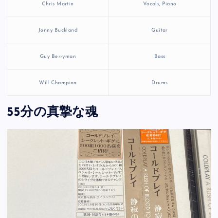
Chris Martin
Vocals, Piano
Jonny Buckland
Guitar
Guy Berryman
Bass
Will Champion
Drums
55分の真摯な魂