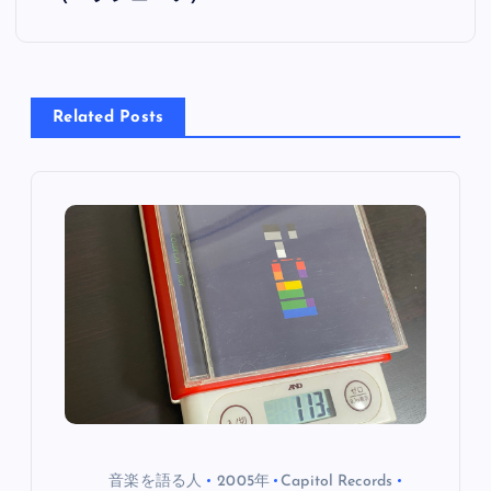
稿
ナ
ビ
Related Posts
ゲ
ー
シ
ョ
ン
音楽を語る人
2005年
Capitol Records