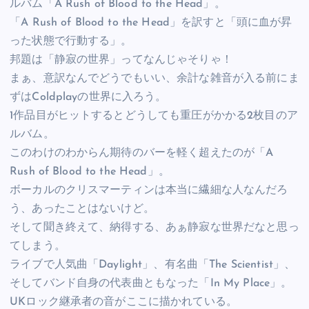
ルバム「A Rush of Blood to the Head」。
「A Rush of Blood to the Head」を訳すと「頭に血が昇
った状態で行動する」。
邦題は「静寂の世界」ってなんじゃそりゃ！
まぁ、意訳なんでどうでもいい、余計な雑音が入る前にま
ずはColdplayの世界に入ろう。
1作品目がヒットするとどうしても重圧がかかる2枚目のア
ルバム。
このわけのわからん期待のバーを軽く超えたのが「A
Rush of Blood to the Head」。
ボーカルのクリスマーティンは本当に繊細な人なんだろ
う、あったことはないけど。
そして聞き終えて、納得する、あぁ静寂な世界だなと思っ
てしまう。
ライブで人気曲「Daylight」、有名曲「The Scientist」、
そしてバンド自身の代表曲ともなった「In My Place」。
UKロック継承者の音がここに描かれている。