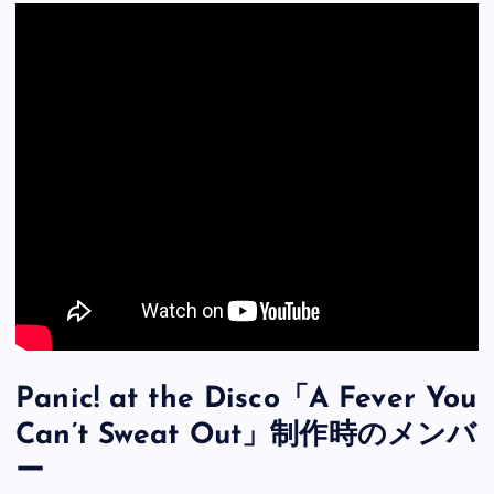
Panic! at the Disco「A Fever You
Can’t Sweat Out」制作時のメンバ
ー