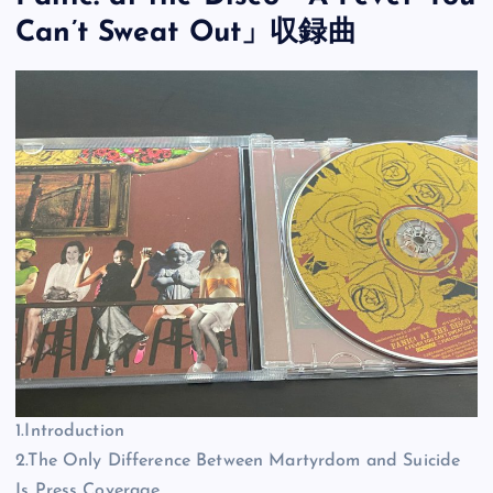
Can’t Sweat Out」収録曲
1.Introduction
2.The Only Difference Between Martyrdom and Suicide
Is Press Coverage