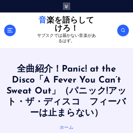
内
容
を
音楽を語らして
ス
けろ！
キ
サブスクでは届かない音楽があ
ッ
るはず。
プ
全曲紹介！Panic! at the
Disco「A Fever You Can’t
Sweat Out」（パニック!アッ
ト・ザ・ディスコ フィーバ
ーは止まらない）
ホーム