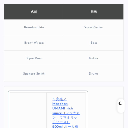
担当
名前
Brendon Urie
Vocal,Guitar
Brent Wilson
Bass
Ryan Ross
Gutiar
Spencer Smith
Drums
＼完売／
Macchan
UMAMI rich
sauce（マッチャ
ン ウマミリッ
チソース）
200ml お一人様