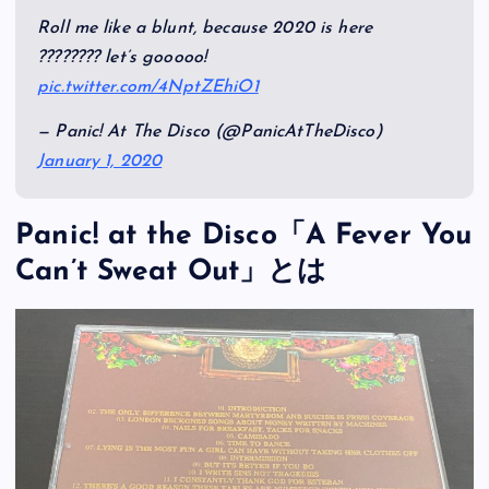
Roll me like a blunt, because 2020 is here
???????? let’s gooooo!
pic.twitter.com/4NptZEhiO1
— Panic! At The Disco (@PanicAtTheDisco)
January 1, 2020
Panic! at the Disco「A Fever You
Can’t Sweat Out」とは