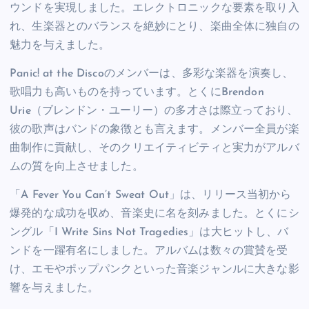
ウンドを実現しました。エレクトロニックな要素を取り入
れ、生楽器とのバランスを絶妙にとり、楽曲全体に独自の
魅力を与えました。
Panic! at the Discoのメンバーは、多彩な楽器を演奏し、
歌唱力も高いものを持っています。とくにBrendon
Urie（ブレンドン・ユーリー）の多才さは際立っており、
彼の歌声はバンドの象徴とも言えます。メンバー全員が楽
曲制作に貢献し、そのクリエイティビティと実力がアルバ
ムの質を向上させました。
「A Fever You Can’t Sweat Out」は、リリース当初から
爆発的な成功を収め、音楽史に名を刻みました。とくにシ
ングル「I Write Sins Not Tragedies」は大ヒットし、バ
ンドを一躍有名にしました。アルバムは数々の賞賛を受
け、エモやポップパンクといった音楽ジャンルに大きな影
響を与えました。