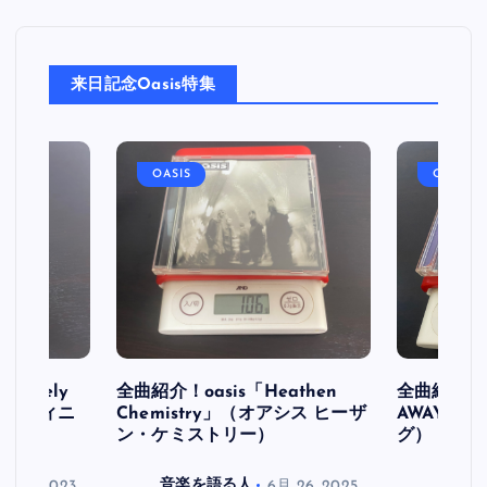
来日記念Oasis特集
OASIS
OASIS
initely
全曲紹介！oasis「Heathen
全曲紹介！oa
ス デフィニ
Chemistry」（オアシス ヒーザ
AWAY」
ン・ケミストリー）
グ）
月 30, 2023
音楽を語る人
6月 26, 2025
音楽を