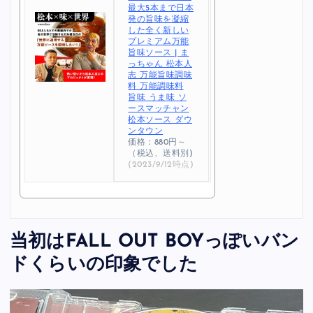
最大5本まで日本
発の旨味を凝縮
した全く新しい
プレミアム万能
旨味ソース | ま
っちゃん 松本人
志 万能旨味調味
料 万能調味料
旨味 うま味 ソ
ースマッチャン
松本ソース ダウ
ンタウン
価格：880円～
（税込、送料別)
(2023/9/12時点)
当初はFALL OUT BOYっぽいバン
ドくらいの印象でした