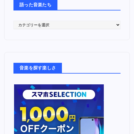
語った音楽たち
語
っ
た
音
楽
た
ち
音楽を探す楽しさ