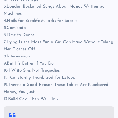
3.London Beckoned Songs About Money Written by
Machines
4.Nails for Breakfast, Tacks for Snacks
5.Camisado
6.Time to Dance
7.Lying Is the Most Fun a Girl Can Have Without Taking
Her Clothes Off
8.Intermission
9.But It’s Better If You Do
10.I Write Sins Not Tragedies
11.I Constantly Thank God for Esteban
12.There’s a Good Reason These Tables Are Numbered
Honey, You Just
13.Build God, Then We’ll Talk