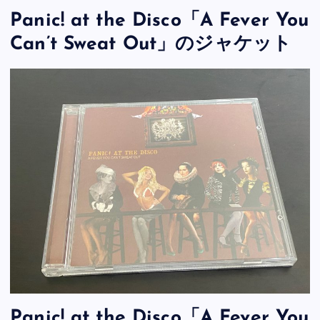
Panic! at the Disco「A Fever You
Can’t Sweat Out」のジャケット
Panic! at the Disco「A Fever You