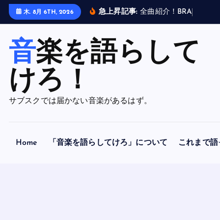
内
急上昇記事:
全
曲
紹
介
！
B
R
A
H
M
A
N
木. 8月 6TH, 2026
容
を
音楽を語らして
ス
キ
ッ
けろ！
プ
サブスクでは届かない音楽があるはず。
Home
「音楽を語らしてけろ」について
これまで語