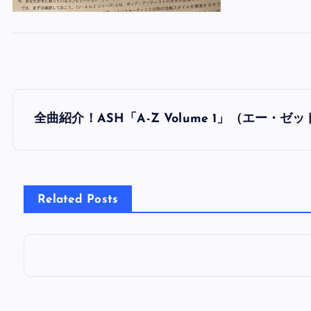
投
全曲紹介！ASH「A-Z Volume 1」（エー・ゼ
稿
ナ
Related Posts
ビ
ゲ
ー