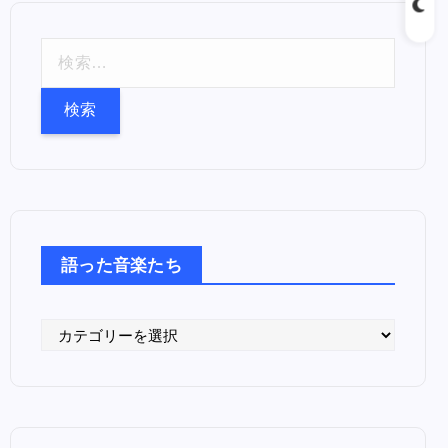
検
索
:
語った音楽たち
語
っ
た
音
楽