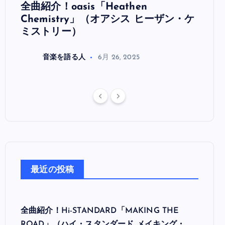
全曲紹介！oasis「Heathen
全曲紹
リ
Chemistry」（オアシス ヒーザン・ケ
（オ
ミストリー）
音楽を語る人
6月 26, 2025
最近の投稿
全曲紹介！Hi-STANDARD「MAKING THE
ROAD」（ハイ・スタンダード メイキング・