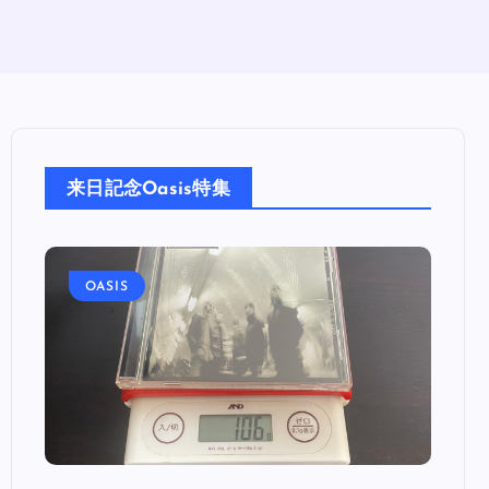
来日記念Oasis特集
OASIS
OA