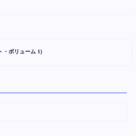
全曲紹介！oasis「Definitely
Maybe」（オアシス デフィニト
ー・メイビー）
音楽を語る人
8月 30, 2023
ット・ボリューム 1）