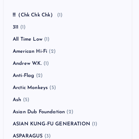
!!!（Chk Chk Chk）
(1)
311
(1)
All Time Low
(1)
American Hi-Fi
(2)
Andrew W.K.
(1)
Anti-Flag
(2)
Arctic Monkeys
(5)
Ash
(5)
Asian Dub Foundation
(2)
ASIAN KUNG-FU GENERATION
(1)
ASPARAGUS
(3)