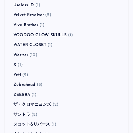
Useless ID
(1)
Velvet Revolver
(2)
Viva Brother
(1)
VOODOO GLOW SKULLS
(1)
WATER CLOSET
(1)
Weezer
(10)
X
(1)
Yeti
(2)
Zebrahead
(8)
ZEEBRA
(1)
ザ・クロマニヨンズ
(2)
サントラ
(2)
スコット&リバース
(1)