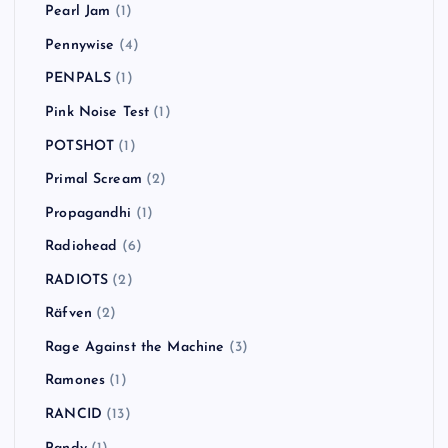
Pearl Jam
(1)
Pennywise
(4)
PENPALS
(1)
Pink Noise Test
(1)
POTSHOT
(1)
Primal Scream
(2)
Propagandhi
(1)
Radiohead
(6)
RADIOTS
(2)
Räfven
(2)
Rage Against the Machine
(3)
Ramones
(1)
RANCID
(13)