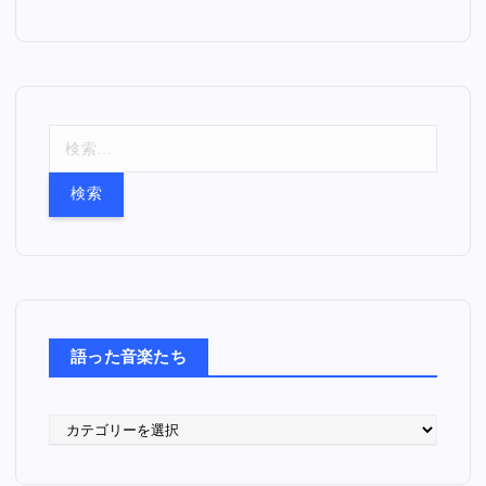
検
索
:
語った音楽たち
語
っ
た