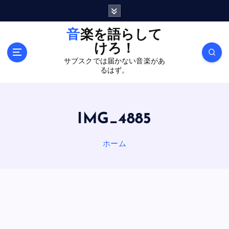
内
容
を
音楽を語らして
ス
けろ！
キ
サブスクでは届かない音楽があ
ッ
るはず。
プ
IMG_4885
ホーム