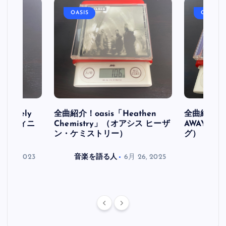
OASIS
OASIS
initely
全曲紹介！oasis「Heathen
全曲紹介！oa
ス デフィニ
Chemistry」（オアシス ヒーザ
AWAY」
ン・ケミストリー）
グ）
月 30, 2023
音楽を語る人
6月 26, 2025
音楽を