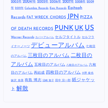
2004年
2005年
2007年
2003年
2006年
2008年
2009
Epitaph
年
2011年
Columbia Records
Epic Records
JPN
Records
FAT WRECK CHORDS
PIZZA
US
PUNK
UK
OF DEATH RECORDS
セルフタイトル
Warner Records
セルフラ
カバーアルバム
デビューアルバム
イナーノーツ
七枚目
二枚目の
三枚目のアルバム
のアルバム
アルバム
五枚目のアルバム
六枚
八枚目のアルバム
四枚目のアルバム
目のアルバム
再結成
大野 俊也
紙ジャケッ
有島 博志
妹沢 奈美
田中 宗一郎
沼崎 敦子
解散
ト