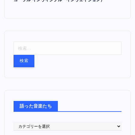
コーラル インヴィジブル・インヴェイジョン）
検
索
:
語った音楽たち
語
っ