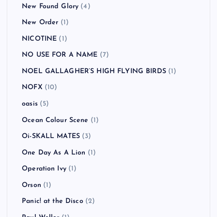
New Found Glory
(4)
New Order
(1)
NICOTINE
(1)
NO USE FOR A NAME
(7)
NOEL GALLAGHER’S HIGH FLYING BIRDS
(1)
NOFX
(10)
oasis
(5)
Ocean Colour Scene
(1)
Oi-SKALL MATES
(3)
One Day As A Lion
(1)
Operation Ivy
(1)
Orson
(1)
Panic! at the Disco
(2)