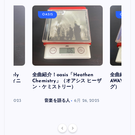
OASIS
OASIS
initely
全曲紹介！oasis「Heathen
全曲紹介！oa
ス デフィニ
Chemistry」（オアシス ヒーザ
AWAY」
ン・ケミストリー）
グ）
月 30, 2023
音楽を語る人
6月 26, 2025
音楽を