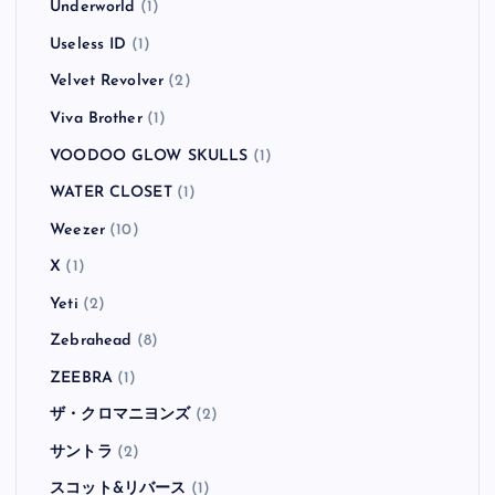
Underworld
(1)
Useless ID
(1)
Velvet Revolver
(2)
Viva Brother
(1)
VOODOO GLOW SKULLS
(1)
WATER CLOSET
(1)
Weezer
(10)
X
(1)
Yeti
(2)
Zebrahead
(8)
ZEEBRA
(1)
ザ・クロマニヨンズ
(2)
サントラ
(2)
スコット&リバース
(1)