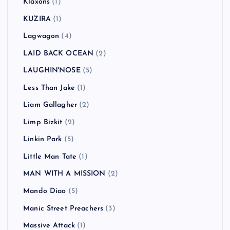
Klaxons
(1)
KUZIRA
(1)
Lagwagon
(4)
LAID BACK OCEAN
(2)
LAUGHIN'NOSE
(5)
Less Than Jake
(1)
Liam Gallagher
(2)
Limp Bizkit
(2)
Linkin Park
(5)
Little Man Tate
(1)
MAN WITH A MISSION
(2)
Mando Diao
(5)
Manic Street Preachers
(3)
Massive Attack
(1)