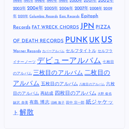
2002年
1997年
2000年
2001年
1996年
1994年
1995年
1998年
2004年
2005年
2007年
2003年
2006年
2008年
2009
Epitaph
年
2011年
Columbia Records
Epic Records
JPN
Records
FAT WRECK CHORDS
PIZZA
US
PUNK
UK
OF DEATH RECORDS
セルフタイトル
Warner Records
セルフラ
カバーアルバム
デビューアルバム
イナーノーツ
七枚目
二枚目の
三枚目のアルバム
のアルバム
アルバム
五枚目のアルバム
六枚
八枚目のアルバム
四枚目のアルバム
目のアルバム
再結成
大野 俊也
紙ジャケッ
有島 博志
妹沢 奈美
田中 宗一郎
沼崎 敦子
解散
ト