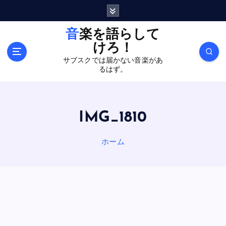
内
容
を
音楽を語らして
ス
けろ！
キ
サブスクでは届かない音楽があ
ッ
るはず。
プ
IMG_1810
ホーム