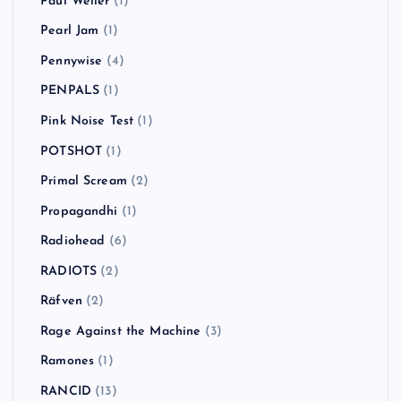
Paul Weller
(1)
Pearl Jam
(1)
Pennywise
(4)
PENPALS
(1)
Pink Noise Test
(1)
POTSHOT
(1)
Primal Scream
(2)
Propagandhi
(1)
Radiohead
(6)
RADIOTS
(2)
Räfven
(2)
Rage Against the Machine
(3)
Ramones
(1)
RANCID
(13)