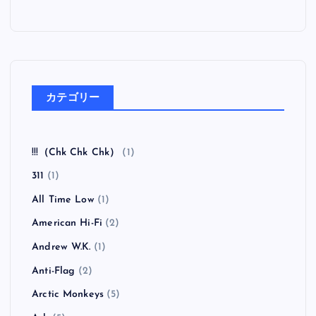
カテゴリー
!!!（Chk Chk Chk）
(1)
311
(1)
All Time Low
(1)
American Hi-Fi
(2)
Andrew W.K.
(1)
Anti-Flag
(2)
Arctic Monkeys
(5)