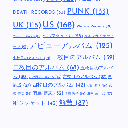
PUNK
(133)
DEATH RECORDS
(33)
US
(168)
UK
(116)
Warner Records
(21)
セルフタイトル
(28)
セルフライナーノ
カバーアルバム
(15)
デビューアルバム
(125)
ーツ
(21)
三枚目のアルバム
(59)
七枚目のアルバム
(21)
二枚目のアルバム
(68)
五枚目のアルバ
ム
(30)
六枚目のアルバム
(27)
再
八枚目のアルバム
(16)
四枚目のアルバム
(42)
結成
(27)
妹
大野 俊也
(16)
有島 博志
(32)
沢 奈美
(18)
田中 宗一郎
(17)
沼崎 敦子
(16)
解散
(87)
紙ジャケット
(43)