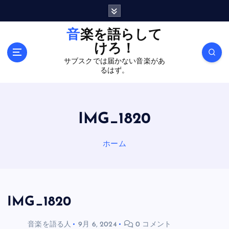
内
容
を
音楽を語らして
ス
けろ！
キ
サブスクでは届かない音楽があ
ッ
るはず。
プ
IMG_1820
ホーム
IMG_1820
音楽を語る人
9月 6, 2024
0 コメント