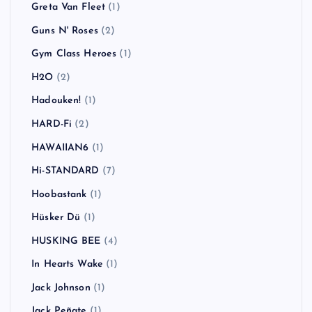
Greta Van Fleet
(1)
Guns N' Roses
(2)
Gym Class Heroes
(1)
H2O
(2)
Hadouken!
(1)
HARD-Fi
(2)
HAWAIIAN6
(1)
Hi-STANDARD
(7)
Hoobastank
(1)
Hüsker Dü
(1)
HUSKING BEE
(4)
In Hearts Wake
(1)
Jack Johnson
(1)
Jack Peñate
(1)