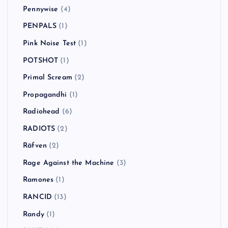
Pennywise
(4)
PENPALS
(1)
Pink Noise Test
(1)
POTSHOT
(1)
Primal Scream
(2)
Propagandhi
(1)
Radiohead
(6)
RADIOTS
(2)
Räfven
(2)
Rage Against the Machine
(3)
Ramones
(1)
RANCID
(13)
Randy
(1)