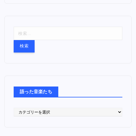
検
索
:
語った音楽たち
語
っ
た
音