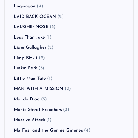
Lagwagon
(4)
LAID BACK OCEAN
(2)
LAUGHIN'NOSE
(5)
Less Than Jake
(1)
Liam Gallagher
(2)
Limp Bizkit
(2)
Linkin Park
(5)
Little Man Tate
(1)
MAN WITH A MISSION
(2)
Mando Diao
(5)
Manic Street Preachers
(3)
Massive Attack
(1)
Me First and the Gimme Gimmes
(4)