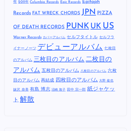
Epitaph
年
2011年
Columbia Records
Epic Records
JPN
Records
FAT WRECK CHORDS
PIZZA
US
PUNK
UK
OF DEATH RECORDS
セルフタイトル
Warner Records
セルフラ
カバーアルバム
デビューアルバム
イナーノーツ
七枚目
二枚目の
三枚目のアルバム
のアルバム
アルバム
五枚目のアルバム
六枚
八枚目のアルバム
四枚目のアルバム
目のアルバム
再結成
大野 俊也
紙ジャケッ
有島 博志
妹沢 奈美
田中 宗一郎
沼崎 敦子
解散
ト