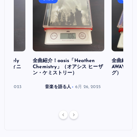
initely
全曲紹介！oasis「Heathen
全曲紹介！oa
ス デフィニ
Chemistry」（オアシス ヒーザ
AWAY」
ン・ケミストリー）
グ）
月 30, 2023
音楽を語る人
6月 26, 2025
音楽を