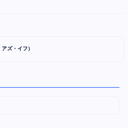
全曲紹介！oasis「Definitely
Maybe」（オアシス デフィニト
ー・メイビー）
音楽を語る人
8月 30, 2023
ク アズ・イフ）