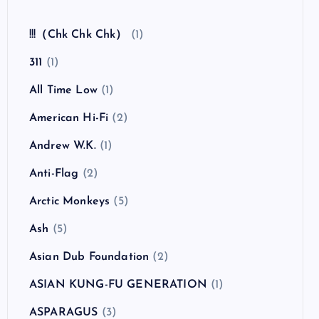
全曲紹介！The Coral「The Invisible Invasion」
（ザ・コーラル インヴィジブル・インヴェイジ
ョン）
カテゴリー
!!!（Chk Chk Chk）
(1)
311
(1)
All Time Low
(1)
American Hi-Fi
(2)