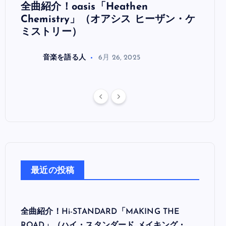
全曲紹介！oasis「Heathen
全曲紹
リ
Chemistry」（オアシス ヒーザン・ケ
（オ
ミストリー）
音楽を語る人
6月 26, 2025
最近の投稿
全曲紹介！Hi-STANDARD「MAKING THE
ROAD」（ハイ・スタンダード メイキング・