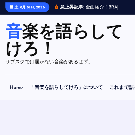
内
急上昇記事:
全
曲
紹
介
！
B
R
A
H
M
A
N
土. 8月 8TH, 2026
容
を
音楽を語らして
ス
キ
ッ
けろ！
プ
サブスクでは届かない音楽があるはず。
Home
「音楽を語らしてけろ」について
これまで語