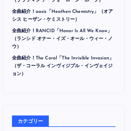
最近の投稿
全曲紹介！Hi-STANDARD「MAKING THE
ROAD」（ハイ・スタンダード メイキング・
ザ・ロード）
全曲紹介！BRAHMAN「A FORLORN HOPE」
（ブラフマン ア・フォーローン・ホープ）
全曲紹介！oasis「Heathen Chemistry」（オア
シス ヒーザン・ケミストリー）
全曲紹介！RANCID「Honor Is All We Know」
（ランシド オナー・イズ・オール・ウィー・ノ
ウ）