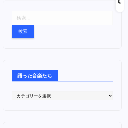
検
索
:
語った音楽たち
語
っ
た
音
楽