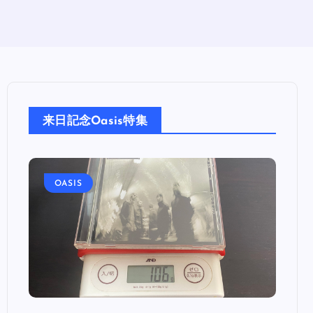
来日記念Oasis特集
OASIS
OA