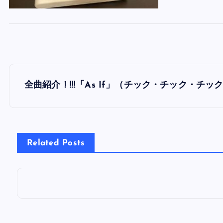
投
全曲紹介！!!!「As If」（チック・チック・チッ
稿
ナ
Related Posts
ビ
ゲ
ー