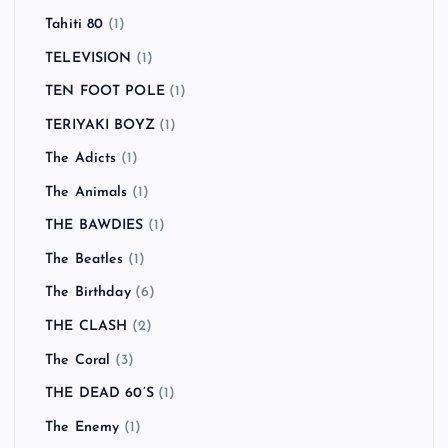
Starcrawler
(1)
Stereophonics
(1)
Steriogram
(1)
Sugar Ray
(1)
Sugarplum Fairy
(1)
Suicidal Tendencies
(1)
SUM41
(8)
Supergrass
(1)
Swingin' Utters
(1)
Tahiti 80
(1)
TELEVISION
(1)
TEN FOOT POLE
(1)
TERIYAKI BOYZ
(1)
The Adicts
(1)