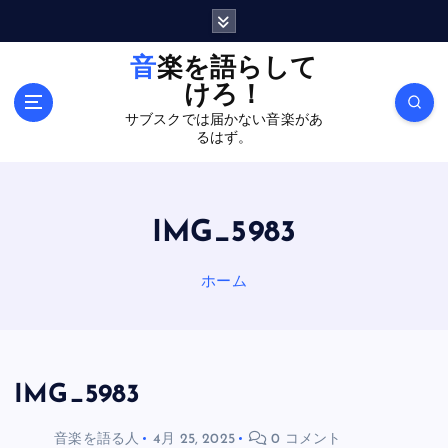
内
容
を
音楽を語らして
ス
けろ！
キ
サブスクでは届かない音楽があ
ッ
るはず。
プ
IMG_5983
ホーム
IMG_5983
音楽を語る人
4月 25, 2025
0 コメント