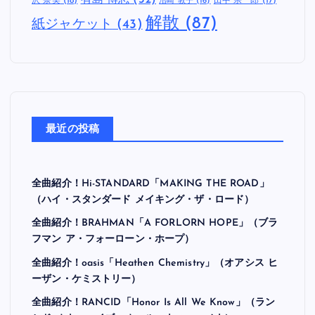
US
(168)
UK
(116)
Warner Records
(21)
セルフタイトル
(28)
セルフライナーノ
カバーアルバム
(15)
デビューアルバム
(125)
ーツ
(21)
三枚目のアルバム
(59)
七枚目のアルバム
(21)
二枚目のアルバム
(68)
五枚目のアルバ
ム
(30)
六枚目のアルバム
(27)
再
八枚目のアルバム
(16)
四枚目のアルバム
(42)
結成
(27)
妹
大野 俊也
(16)
有島 博志
(32)
沢 奈美
(18)
田中 宗一郎
(17)
沼崎 敦子
(16)
解散
(87)
紙ジャケット
(43)