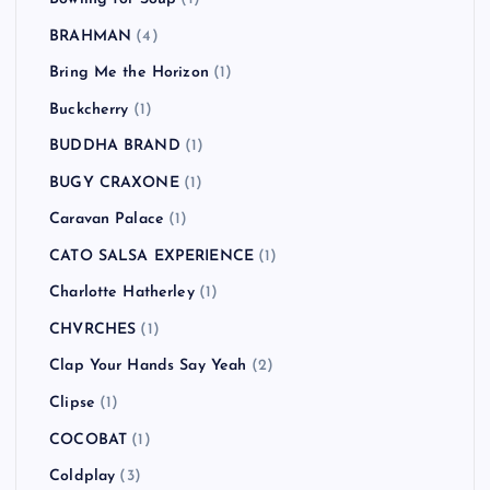
Beastie Boys
(4)
Beat Union
(1)
Beck
(2)
BLANKEY JET CITY
(2)
blink-182
(2)
Bloc Party
(1)
Blur
(2)
Bon Jovi
(1)
Bowling for Soup
(1)
BRAHMAN
(4)
Bring Me the Horizon
(1)
Buckcherry
(1)
BUDDHA BRAND
(1)