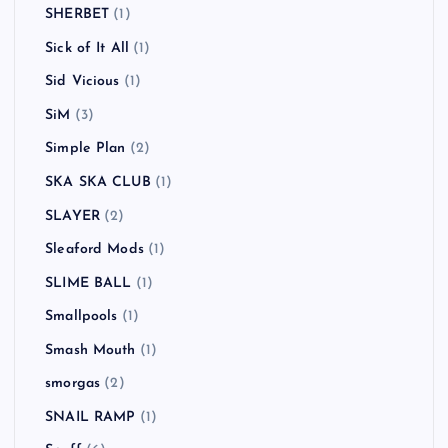
REEL BIG FISH
(1)
Richard Hell and the Voidoids
(1)
RIP SLYME
(1)
Royal Blood
(1)
SADS
(1)
SAKEROCK
(2)
Scott Murphy
(1)
Sex Pistols
(2)
SHERBET
(1)
Sick of It All
(1)
Sid Vicious
(1)
SiM
(3)
Simple Plan
(2)