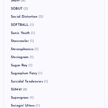
SKA SKA CLUB
(1)
SLAYER
(2)
Sleaford Mods
(1)
SLIME BALL
(1)
Smallpools
(1)
Smash Mouth
(1)
smorgas
(2)
SNAIL RAMP
(1)
Snuff
(6)
SOBUT
(2)
Social Distortion
(2)
SOFTBALL
(1)
Sonic Youth
(1)