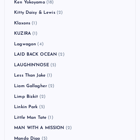
Jay-Z
(1)
JELLY→
(2)
JET
(3)
Joey Ramone
(1)
Jon Spencer Blues Explosion
(1)
Kasabian
(3)
Keane
(1)
KEMURI
(1)
Ken Yokoyama
(18)
Kitty Daisy & Lewis
(2)
Klaxons
(1)
KUZIRA
(1)
Lagwagon
(4)