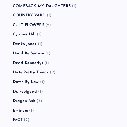
BUGY CRAXONE
(1)
Caravan Palace
(1)
CATO SALSA EXPERIENCE
(1)
Charlotte Hatherley
(1)
CHVRCHES
(1)
Clap Your Hands Say Yeah
(2)
Clipse
(1)
COCOBAT
(1)
Coldplay
(3)
COMEBACK MY DAUGHTERS
(1)
COUNTRY YARD
(1)
CULT FLOWERS
(2)
Cypress Hill
(1)
Danko Jones
(1)