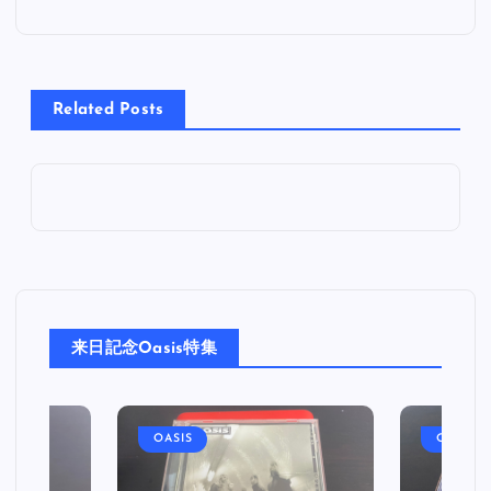
ナ
ビ
Related Posts
ゲ
ー
シ
ョ
来日記念Oasis特集
ン
OASIS
OASIS