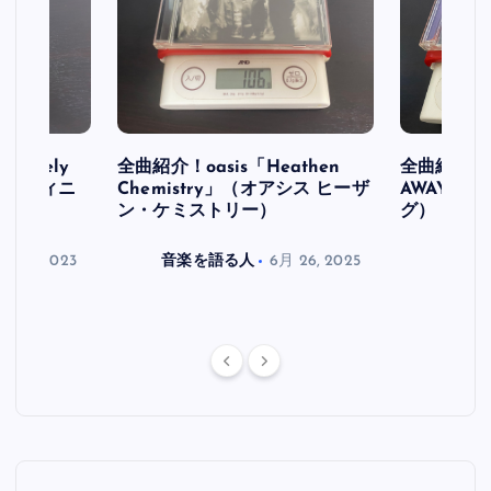
initely
全曲紹介！oasis「Heathen
全曲紹介！oa
ス デフィニ
Chemistry」（オアシス ヒーザ
AWAY」
ン・ケミストリー）
グ）
月 30, 2023
音楽を語る人
6月 26, 2025
音楽を