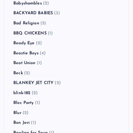
ASIAN KUNG-FU GENERATION
(1)
ASPARAGUS
(3)
At The Drive-In
(1)
Atari Teenage Riot
(1)
ATOMIC BOY
(1)
Authority Zero
(3)
AVICII
(1)
B-DASH
(2)
Babyshambles
(2)
BACKYARD BABIES
(3)
Bad Religion
(5)
BBQ CHICKENS
(1)
Beady Eye
(2)