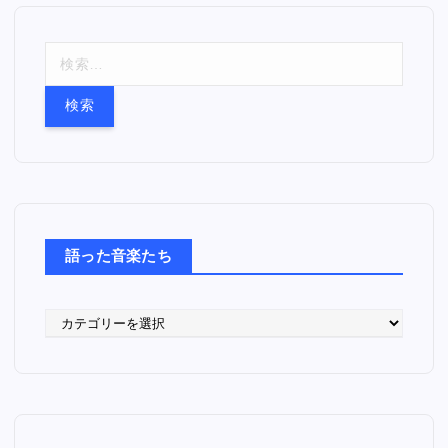
検
索
:
語った音楽たち
語
っ
た
音
楽
た