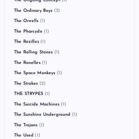
THE KBC
(1)
The La’s
(1)
THE LIBERTINES
(4)
The Living End
(6)
THE MAD CAPSULE MARKETS
(6)
The Mars Volta
(2)
The Monkees
(1)
The Offspring
(5)
The Ongoing Concept
(1)
The Ordinary Boys
(3)
The Orwells
(1)
The Pharcyde
(1)
The Rezillos
(1)