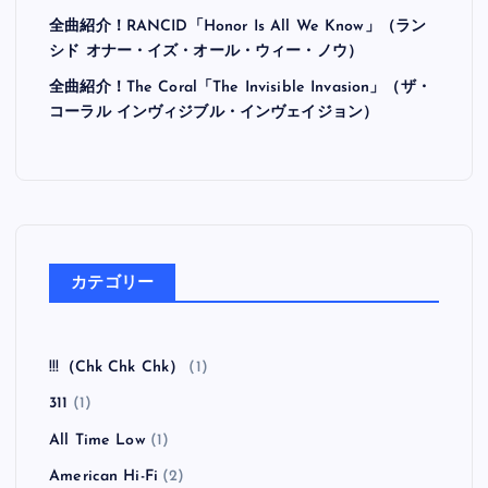
最近の投稿
全曲紹介！Hi-STANDARD「MAKING THE ROAD」
（ハイ・スタンダード メイキング・ザ・ロード）
全曲紹介！BRAHMAN「A FORLORN HOPE」（ブラ
フマン ア・フォーローン・ホープ）
全曲紹介！oasis「Heathen Chemistry」（オアシス ヒ
ーザン・ケミストリー）
全曲紹介！RANCID「Honor Is All We Know」（ラン
シド オナー・イズ・オール・ウィー・ノウ）
全曲紹介！The Coral「The Invisible Invasion」（ザ・
コーラル インヴィジブル・インヴェイジョン）