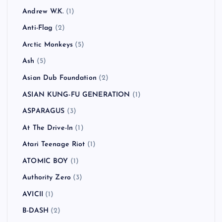
カテゴリー
!!!（Chk Chk Chk）
(1)
311
(1)
All Time Low
(1)
American Hi-Fi
(2)
Andrew W.K.
(1)
Anti-Flag
(2)
Arctic Monkeys
(5)
Ash
(5)
Asian Dub Foundation
(2)