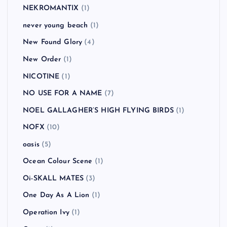
MGMT
(1)
Mike Shinoda
(1)
Millencolin
(2)
Modest Mouse
(1)
MUSE
(3)
MxPx
(5)
My Bloody Valentine
(1)
NAMBA69
(2)
NEKROMANTIX
(1)
never young beach
(1)
New Found Glory
(4)
New Order
(1)
NICOTINE
(1)