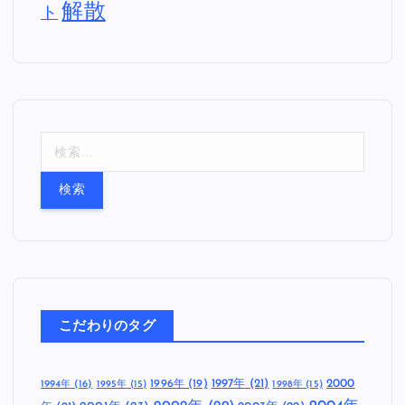
US
PUNK
UK
OF DEATH RECORDS
セルフタイトル
Warner Records
セルフラ
カバーアルバム
デビューアルバム
イナーノーツ
七枚目
二枚目の
三枚目のアルバム
のアルバム
アルバム
五枚目のアルバム
六枚
八枚目のアルバム
四枚目のアルバム
目のアルバム
再結成
大野 俊也
紙ジャケッ
有島 博志
妹沢 奈美
田中 宗一郎
沼崎 敦子
解散
ト
検