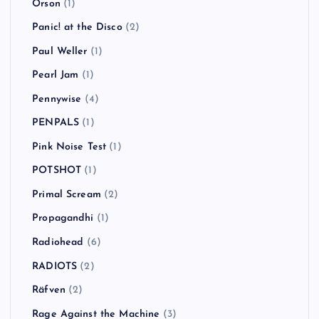
NO USE FOR A NAME
(7)
NOEL GALLAGHER’S HIGH FLYING BIRDS
(1)
NOFX
(10)
oasis
(5)
Ocean Colour Scene
(1)
Oi-SKALL MATES
(3)
One Day As A Lion
(1)
Operation Ivy
(1)
Orson
(1)
Panic! at the Disco
(2)
Paul Weller
(1)
Pearl Jam
(1)
Pennywise
(4)