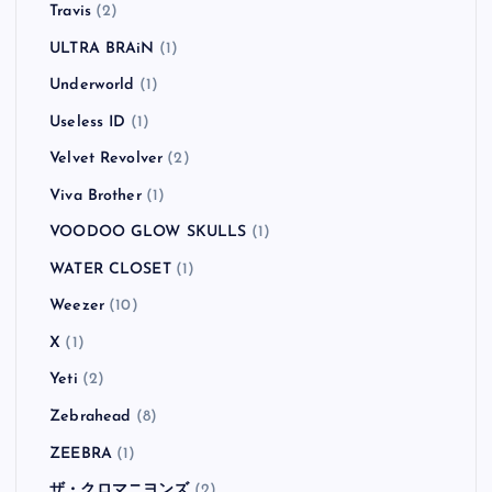
The Wildhearts
(1)
The Yo-Yo's
(1)
The Zutons
(1)
Thee Headcoatees
(1)
Thee Headcoats
(1)
They Might Be Giants
(1)
Tim Armstrong
(1)
TOTAL CHAOS
(1)
Travis
(2)
ULTRA BRAiN
(1)
Underworld
(1)
Useless ID
(1)
Velvet Revolver
(2)