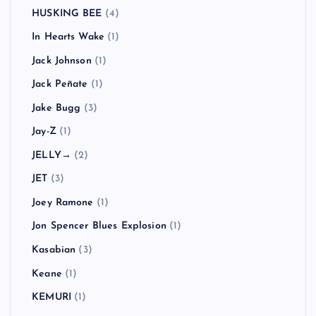
Gym Class Heroes
(1)
H2O
(2)
Hadouken!
(1)
HARD-Fi
(2)
HAWAIIAN6
(1)
Hi-STANDARD
(7)
Hoobastank
(1)
Hüsker Dü
(1)
HUSKING BEE
(4)
In Hearts Wake
(1)
Jack Johnson
(1)
Jack Peñate
(1)
Jake Bugg
(3)