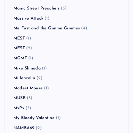
LAID BACK OCEAN
(2)
LAUGHIN'NOSE
(5)
Less Than Jake
(1)
Liam Gallagher
(2)
Limp Bizkit
(2)
Linkin Park
(5)
Little Man Tate
(1)
MAN WITH A MISSION
(2)
Mando Diao
(5)
Manic Street Preachers
(3)
Massive Attack
(1)
Me First and the Gimme Gimmes
(4)
MEST
(1)
MEST
(2)