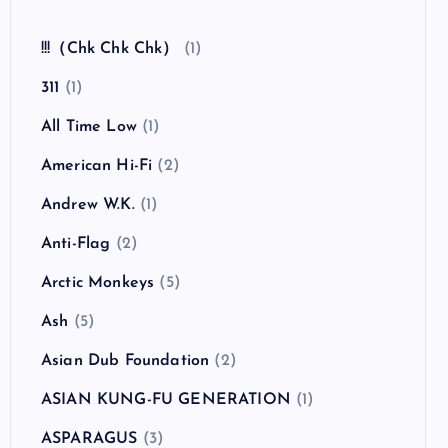
!!!（Chk Chk Chk）
(1)
311
(1)
All Time Low
(1)
American Hi-Fi
(2)
Andrew W.K.
(1)
Anti-Flag
(2)
Arctic Monkeys
(5)
Ash
(5)
Asian Dub Foundation
(2)
ASIAN KUNG-FU GENERATION
(1)
ASPARAGUS
(3)