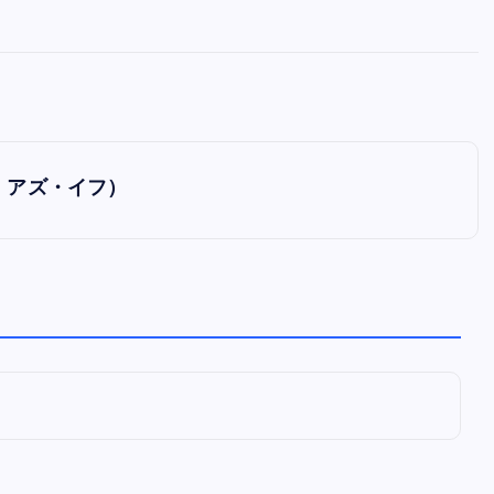
全曲紹介！oasis「Definitely
Maybe」（オアシス デフィニト
ー・メイビー）
音楽を語る人
8月 30, 2023
ク アズ・イフ）