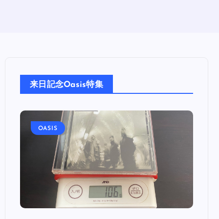
来日記念Oasis特集
OASIS
OA