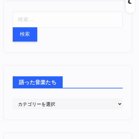
検
索
:
語った音楽たち
語
っ
た
音
楽