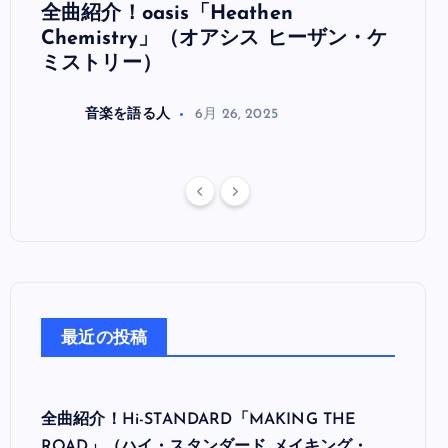
全曲紹介！oasis「Heathen
全曲紹
リ
Chemistry」（オアシス ヒーザン・ケ
（オ
ミストリー）
音楽を語る人
6月 26, 2025
最近の投稿
全曲紹介！Hi-STANDARD「MAKING THE
ROAD」（ハイ・スタンダード メイキング・