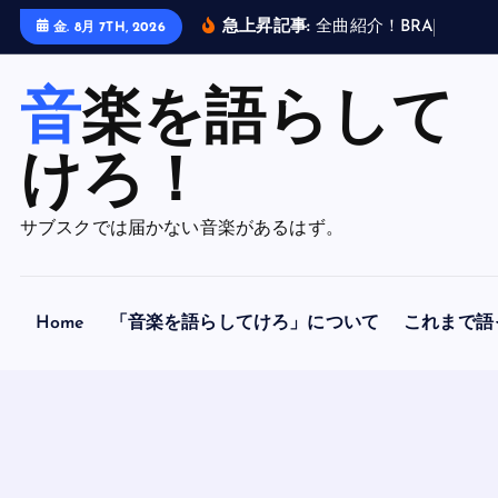
内
急上昇記事:
全
曲
紹
介
！
B
R
A
H
M
A
N
金. 8月 7TH, 2026
容
を
音楽を語らして
ス
キ
ッ
けろ！
プ
サブスクでは届かない音楽があるはず。
Home
「音楽を語らしてけろ」について
これまで語