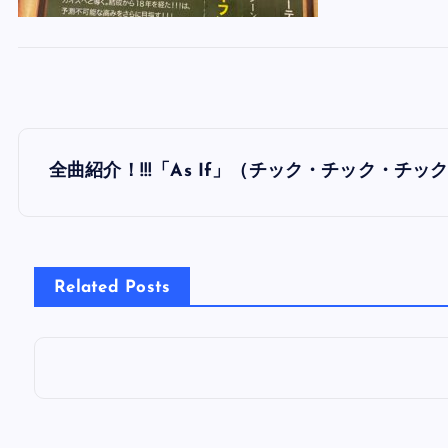
投
全曲紹介！!!!「As If」（チック・チック・チッ
稿
ナ
Related Posts
ビ
ゲ
ー