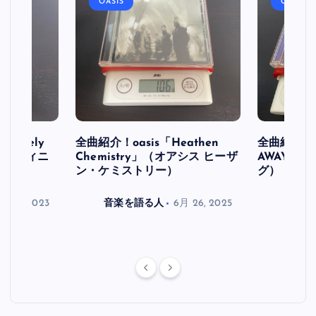
OASIS
OASIS
initely
全曲紹介！oasis「Heathen
全曲紹介！oa
ス デフィニ
Chemistry」（オアシス ヒーザ
AWAY」
ン・ケミストリー）
グ）
月 30, 2023
音楽を語る人
6月 26, 2025
音楽を