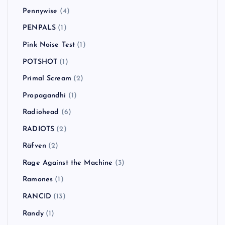
Pennywise
(4)
PENPALS
(1)
Pink Noise Test
(1)
POTSHOT
(1)
Primal Scream
(2)
Propagandhi
(1)
Radiohead
(6)
RADIOTS
(2)
Räfven
(2)
Rage Against the Machine
(3)
Ramones
(1)
RANCID
(13)
Randy
(1)