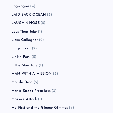
Lagwagon
(4)
LAID BACK OCEAN
(2)
LAUGHIN'NOSE
(5)
Less Than Jake
(1)
Liam Gallagher
(2)
Limp Bizkit
(2)
Linkin Park
(5)
Little Man Tate
(1)
MAN WITH A MISSION
(2)
Mando Diao
(5)
Manic Street Preachers
(3)
Massive Attack
(1)
Me First and the Gimme Gimmes
(4)