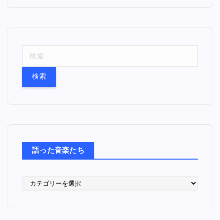
検
索
:
語った音楽たち
語
っ
た
音