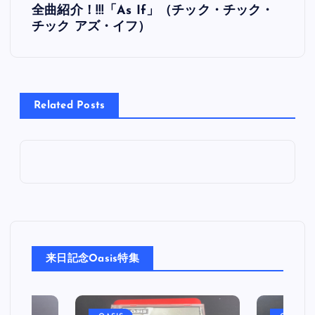
全曲紹介！!!!「As If」（チック・チック・
稿
チック アズ・イフ）
ナ
ビ
Related Posts
ゲ
ー
シ
ョ
来日記念Oasis特集
ン