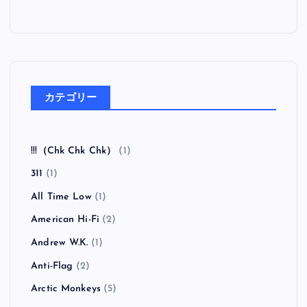
カテゴリー
!!!（Chk Chk Chk）
(1)
311
(1)
All Time Low
(1)
American Hi-Fi
(2)
Andrew W.K.
(1)
Anti-Flag
(2)
Arctic Monkeys
(5)