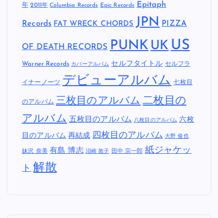
Epitaph
年
2011年
Columbia Records
Epic Records
JPN
Records
FAT WRECK CHORDS
PIZZA
US
PUNK
UK
OF DEATH RECORDS
セルフタイトル
Warner Records
セルフラ
カバーアルバム
デビューアルバム
イナーノーツ
七枚目
二枚目の
三枚目のアルバム
のアルバム
アルバム
五枚目のアルバム
六枚
八枚目のアルバム
四枚目のアルバム
目のアルバム
再結成
大野 俊也
紙ジャケッ
有島 博志
妹沢 奈美
田中 宗一郎
沼崎 敦子
解散
ト