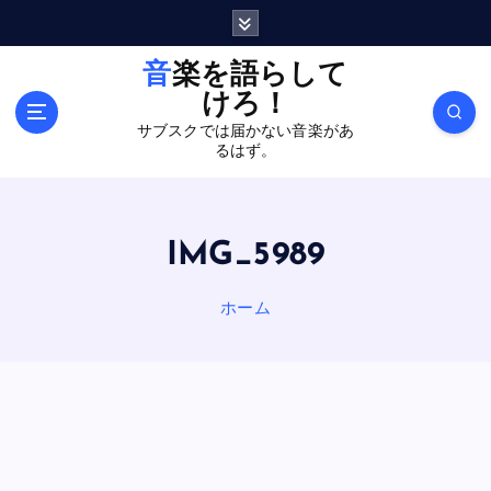
内
容
を
音楽を語らして
ス
けろ！
キ
サブスクでは届かない音楽があ
ッ
るはず。
プ
IMG_5989
ホーム