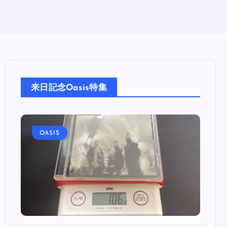
来日記念Oasis特集
OASIS
OA