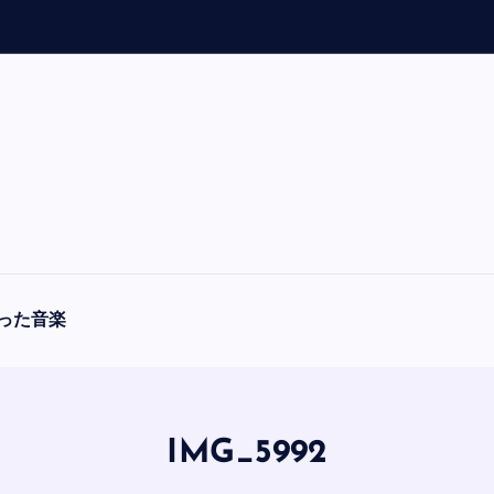
「
A
った音楽
IMG_5992