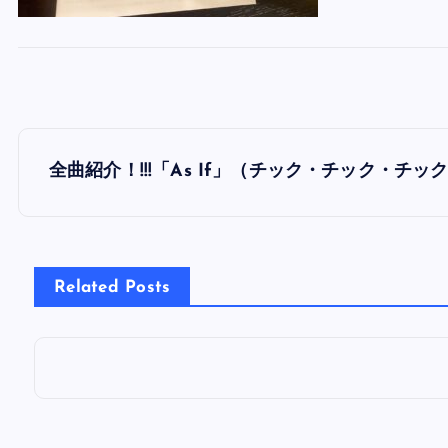
投
全曲紹介！!!!「As If」（チック・チック・チッ
稿
ナ
Related Posts
ビ
ゲ
ー