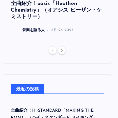
全曲紹介！oasis「Heathen
全曲紹
リ
Chemistry」（オアシス ヒーザン・ケ
（オ
ミストリー）
音楽を語る人
6月 26, 2025
最近の投稿
全曲紹介！Hi-STANDARD「MAKING THE
ROAD」（ハイ・スタンダード メイキング・