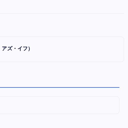
全曲紹介！oasis「Definitely
Maybe」（オアシス デフィニト
ー・メイビー）
音楽を語る人
8月 30, 2023
ク アズ・イフ）