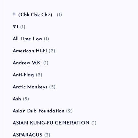
!!!（Chk Chk Chk）
(1)
311
(1)
All Time Low
(1)
American Hi-Fi
(2)
Andrew W.K.
(1)
Anti-Flag
(2)
Arctic Monkeys
(5)
Ash
(5)
Asian Dub Foundation
(2)
ASIAN KUNG-FU GENERATION
(1)
ASPARAGUS
(3)