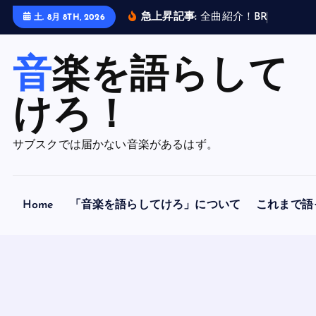
内
急上昇記事:
全
曲
紹
介
！
B
R
A
H
M
A
N
土. 8月 8TH, 2026
容
を
音楽を語らして
ス
キ
ッ
けろ！
プ
サブスクでは届かない音楽があるはず。
Home
「音楽を語らしてけろ」について
これまで語