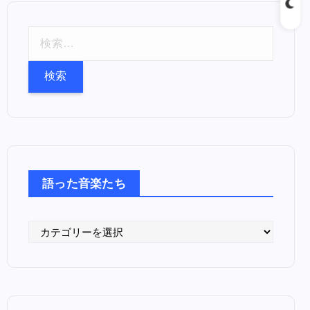
検
索
:
語った音楽たち
語
っ
た
音
楽