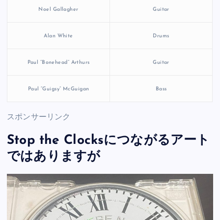
Noel Gallagher
Guitar
Alan White
Drums
Paul “Bonehead” Arthurs
Guitar
Paul “Guigsy” McGuigan
Bass
スポンサーリンク
Stop the Clocksにつながるアート
ではありますが