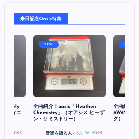
来日記念Oasis特集
OASIS
OASIS
initely
全曲紹介！oasis「Heathen
全曲紹介！oa
ス デフィニ
Chemistry」（オアシス ヒーザ
AWAY」
ン・ケミストリー）
グ）
月 30, 2023
音楽を語る人
6月 26, 2025
音楽を