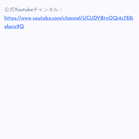
公式Youtubeチャンネル：
https://www.youtube.com/channel/UCUDVBtnOQi4c7E8j
ebpjc9Q