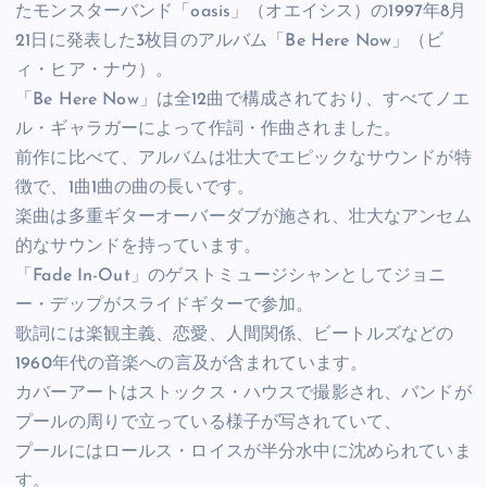
たモンスターバンド「oasis」（オエイシス）の1997年8月
21日に発表した3枚目のアルバム「Be Here Now」（ビ
ィ・ヒア・ナウ）。
「Be Here Now」は全12曲で構成されており、すべてノエ
ル・ギャラガーによって作詞・作曲されました。
前作に比べて、アルバムは壮大でエピックなサウンドが特
徴で、1曲1曲の曲の長いです。
楽曲は多重ギターオーバーダブが施され、壮大なアンセム
的なサウンドを持っています。
「Fade In-Out」のゲストミュージシャンとしてジョニ
ー・デップがスライドギターで参加。
歌詞には楽観主義、恋愛、人間関係、ビートルズなどの
1960年代の音楽への言及が含まれています。
カバーアートはストックス・ハウスで撮影され、バンドが
プールの周りで立っている様子が写されていて、
プールにはロールス・ロイスが半分水中に沈められていま
す。