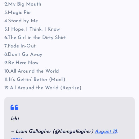
2.My Big Mouth
3.Magic Pie
4.Stand by Me
5.I Hope, I Think, I Know
6.The Girl in the Dirty Shirt
7.Fade In-Out
8.Don’t Go Away
9.Be Here Now
10.All Around the World
11.It’s Gettin’ Better (Man!!)
12.All Around the World (Reprise)
Ichi
— Liam Gallagher (@liamgallagher)
August 18,