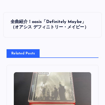
投
全曲紹介！oasis「Definitely Maybe」
稿
（オアシス デフィニトリー・メイビー）
ナ
ビ
Related Posts
ゲ
ー
シ
ョ