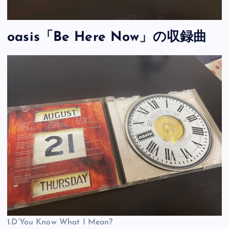
oasis「Be Here Now」の収録曲
1.D’You Know What I Mean?