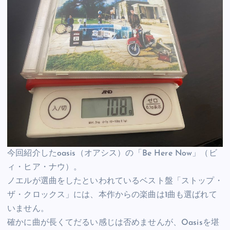
今回紹介したoasis（オアシス）の「Be Here Now」（ビ
ィ・ヒア・ナウ）。
ノエルが選曲をしたといわれているベスト盤「ストップ・
ザ・クロックス」には、本作からの楽曲は1曲も選ばれて
いません。
確かに曲が長くてだるい感じは否めませんが、Oasisを堪