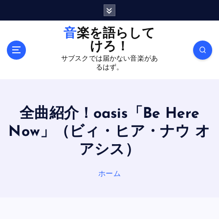
内
容
を
音楽を語らして
ス
けろ！
キ
サブスクでは届かない音楽があ
ッ
るはず。
プ
全曲紹介！oasis「Be Here
Now」（ビィ・ヒア・ナウ オ
アシス）
ホーム