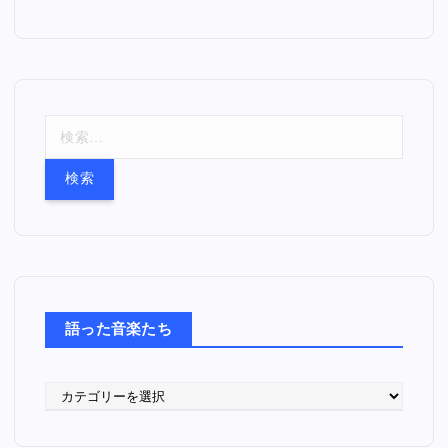
検
索
:
語った音楽たち
語
っ
た