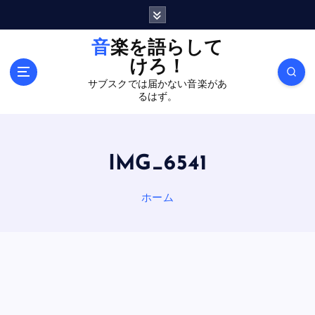
内
容
を
音楽を語らして
ス
けろ！
キ
サブスクでは届かない音楽があ
ッ
るはず。
プ
IMG_6541
ホーム