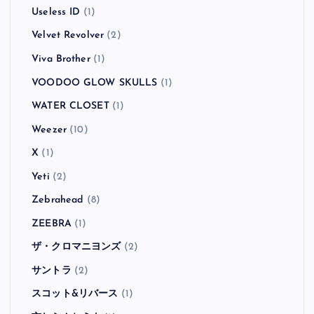
Useless ID
(1)
Velvet Revolver
(2)
Viva Brother
(1)
VOODOO GLOW SKULLS
(1)
WATER CLOSET
(1)
Weezer
(10)
X
(1)
Yeti
(2)
Zebrahead
(8)
ZEEBRA
(1)
ザ・クロマニヨンズ
(2)
サントラ
(2)
スコット&リバース
(1)