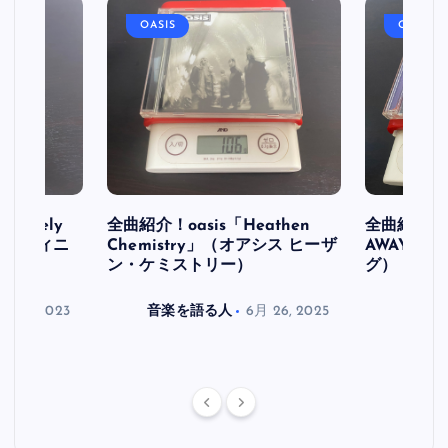
OASIS
OASIS
initely
全曲紹介！oasis「Heathen
全曲紹介！oa
ス デフィニ
Chemistry」（オアシス ヒーザ
AWAY」
ン・ケミストリー）
グ）
月 30, 2023
音楽を語る人
6月 26, 2025
音楽を