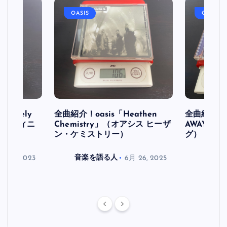
OASIS
OASIS
initely
全曲紹介！oasis「Heathen
全曲紹介！oa
ス デフィニ
Chemistry」（オアシス ヒーザ
AWAY」
ン・ケミストリー）
グ）
月 30, 2023
音楽を語る人
6月 26, 2025
音楽を