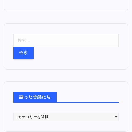
検
索
:
語った音楽たち
語
っ
た