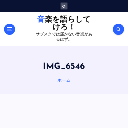
内
容
を
音楽を語らして
ス
けろ！
キ
サブスクでは届かない音楽があ
ッ
るはず。
プ
IMG_6546
ホーム