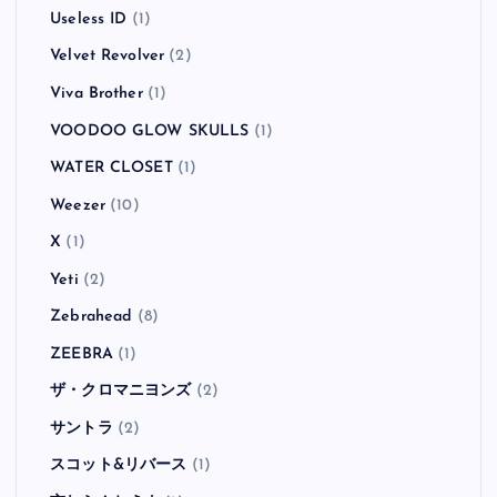
Useless ID
(1)
Velvet Revolver
(2)
Viva Brother
(1)
VOODOO GLOW SKULLS
(1)
WATER CLOSET
(1)
Weezer
(10)
X
(1)
Yeti
(2)
Zebrahead
(8)
ZEEBRA
(1)
ザ・クロマニヨンズ
(2)
サントラ
(2)
スコット&リバース
(1)