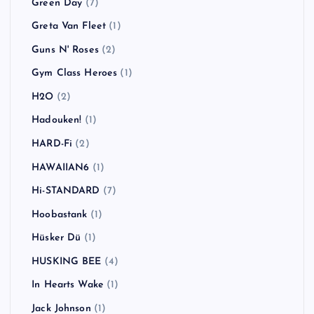
Green Day
(7)
Greta Van Fleet
(1)
Guns N' Roses
(2)
Gym Class Heroes
(1)
H2O
(2)
Hadouken!
(1)
HARD-Fi
(2)
HAWAIIAN6
(1)
Hi-STANDARD
(7)
Hoobastank
(1)
Hüsker Dü
(1)
HUSKING BEE
(4)
In Hearts Wake
(1)
Jack Johnson
(1)