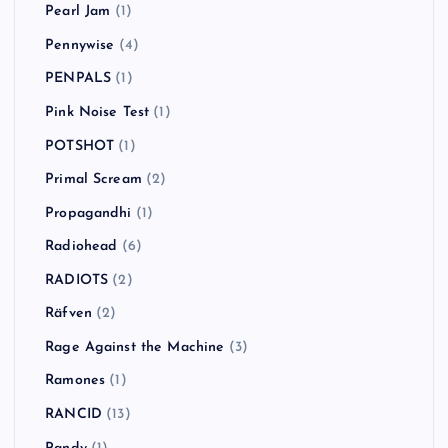
Pearl Jam
(1)
Pennywise
(4)
PENPALS
(1)
Pink Noise Test
(1)
POTSHOT
(1)
Primal Scream
(2)
Propagandhi
(1)
Radiohead
(6)
RADIOTS
(2)
Räfven
(2)
Rage Against the Machine
(3)
Ramones
(1)
RANCID
(13)