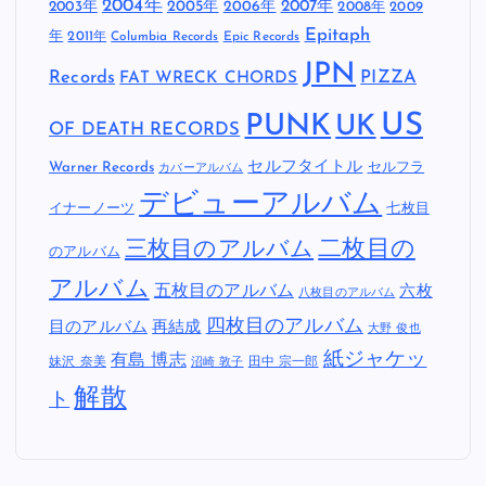
2004年
2005年
2007年
2003年
2006年
2008年
2009
Epitaph
年
2011年
Columbia Records
Epic Records
JPN
Records
FAT WRECK CHORDS
PIZZA
US
PUNK
UK
OF DEATH RECORDS
セルフタイトル
Warner Records
セルフラ
カバーアルバム
デビューアルバム
イナーノーツ
七枚目
二枚目の
三枚目のアルバム
のアルバム
アルバム
五枚目のアルバム
六枚
八枚目のアルバム
四枚目のアルバム
目のアルバム
再結成
大野 俊也
紙ジャケッ
有島 博志
妹沢 奈美
田中 宗一郎
沼崎 敦子
解散
ト