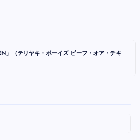
全曲紹介！oasis「Definitely
Maybe」（オアシス デフィニト
ー・メイビー）
音楽を語る人
8月 30, 2023
CHICKEN」（テリヤキ・ボーイズ ビーフ・オア・チキ