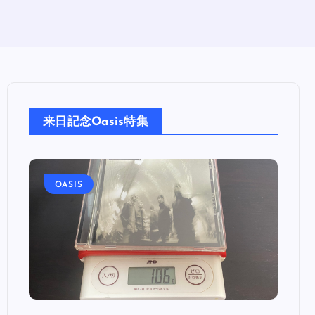
来日記念Oasis特集
OASIS
OA