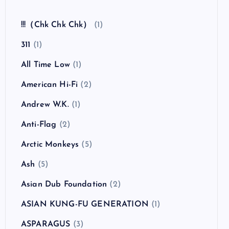
全曲紹介！The Coral「The Invisible Invasion」
（ザ・コーラル インヴィジブル・インヴェイジ
ョン）
カテゴリー
!!!（Chk Chk Chk）
(1)
311
(1)
All Time Low
(1)
American Hi-Fi
(2)