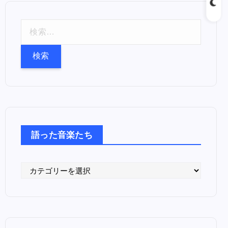
検
索
:
語った音楽たち
語
っ
た
音
楽