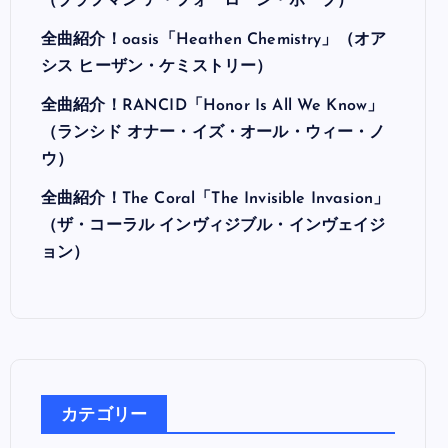
最近の投稿
全曲紹介！Hi-STANDARD「MAKING THE
ROAD」（ハイ・スタンダード メイキング・
ザ・ロード）
全曲紹介！BRAHMAN「A FORLORN HOPE」
（ブラフマン ア・フォーローン・ホープ）
全曲紹介！oasis「Heathen Chemistry」（オア
シス ヒーザン・ケミストリー）
全曲紹介！RANCID「Honor Is All We Know」
（ランシド オナー・イズ・オール・ウィー・ノ
ウ）