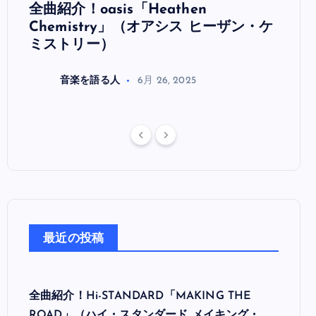
全曲紹介！oasis「Heathen
全曲紹
リ
Chemistry」（オアシス ヒーザン・ケ
（オ
ミストリー）
音楽を語る人
6月 26, 2025
最近の投稿
全曲紹介！Hi-STANDARD「MAKING THE
ROAD」（ハイ・スタンダード メイキング・