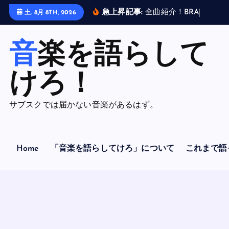
内
急上昇記事:
全
曲
紹
介
！
B
R
A
H
M
A
N
土. 8月 8TH, 2026
容
を
音楽を語らして
ス
キ
ッ
けろ！
プ
サブスクでは届かない音楽があるはず。
Home
「音楽を語らしてけろ」について
これまで語