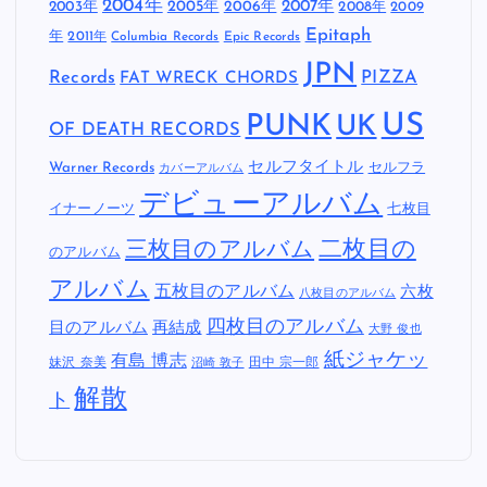
2004年
2005年
2007年
2003年
2006年
2008年
2009
Epitaph
年
2011年
Columbia Records
Epic Records
JPN
Records
FAT WRECK CHORDS
PIZZA
US
PUNK
UK
OF DEATH RECORDS
セルフタイトル
Warner Records
セルフラ
カバーアルバム
デビューアルバム
イナーノーツ
七枚目
二枚目の
三枚目のアルバム
のアルバム
アルバム
五枚目のアルバム
六枚
八枚目のアルバム
四枚目のアルバム
目のアルバム
再結成
大野 俊也
紙ジャケッ
有島 博志
妹沢 奈美
田中 宗一郎
沼崎 敦子
解散
ト