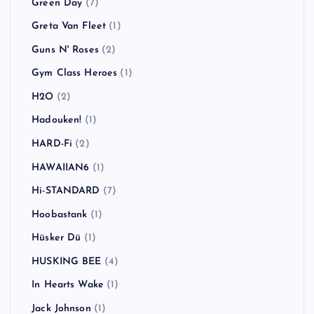
Green Day
(7)
Greta Van Fleet
(1)
Guns N' Roses
(2)
Gym Class Heroes
(1)
H2O
(2)
Hadouken!
(1)
HARD-Fi
(2)
HAWAIIAN6
(1)
Hi-STANDARD
(7)
Hoobastank
(1)
Hüsker Dü
(1)
HUSKING BEE
(4)
In Hearts Wake
(1)
Jack Johnson
(1)