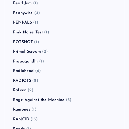
Pearl Jam
(1)
Pennywise
(4)
PENPALS
(1)
Pink Noise Test
(1)
POTSHOT
(1)
Primal Scream
(2)
Propagandhi
(1)
Radiohead
(6)
RADIOTS
(2)
Räfven
(2)
Rage Against the Machine
(3)
Ramones
(1)
RANCID
(13)