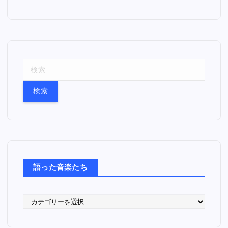
検
索
:
語った音楽たち
語
っ
た