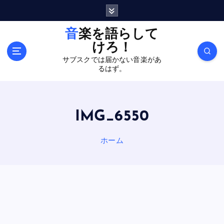
内
容
を
音楽を語らして
ス
けろ！
キ
サブスクでは届かない音楽があ
ッ
るはず。
プ
IMG_6550
ホーム