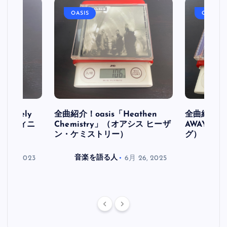
OASIS
OASIS
initely
全曲紹介！oasis「Heathen
全曲紹介！oa
ス デフィニ
Chemistry」（オアシス ヒーザ
AWAY」
ン・ケミストリー）
グ）
月 30, 2023
音楽を語る人
6月 26, 2025
音楽を