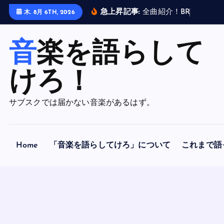
内
急上昇記事:
全
曲
紹
介
！
B
R
A
H
M
A
N
木. 8月 6TH, 2026
容
を
音楽を語らして
ス
キ
ッ
けろ！
プ
サブスクでは届かない音楽があるはず。
Home
「音楽を語らしてけろ」について
これまで語