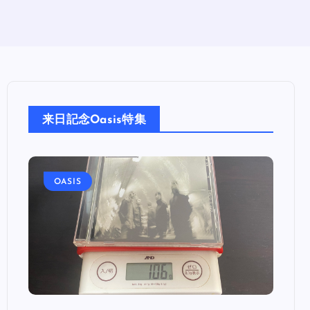
来日記念Oasis特集
OASIS
OA