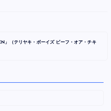
全曲紹介！oasis「Definitely
Maybe」（オアシス デフィニト
ー・メイビー）
音楽を語る人
8月 30, 2023
CHICKEN」（テリヤキ・ボーイズ ビーフ・オア・チキ