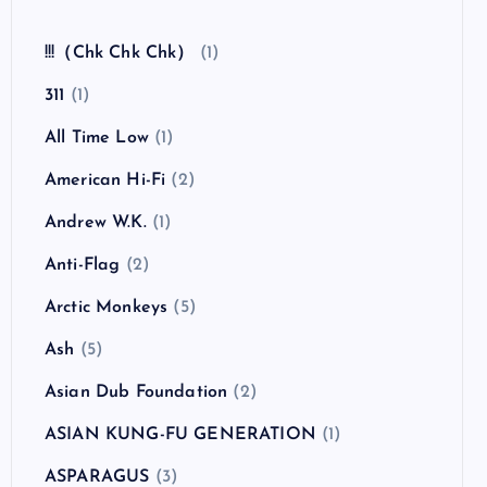
全曲紹介！The Coral「The Invisible Invasion」
（ザ・コーラル インヴィジブル・インヴェイジ
ョン）
カテゴリー
!!!（Chk Chk Chk）
(1)
311
(1)
All Time Low
(1)
American Hi-Fi
(2)