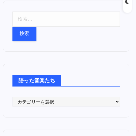
検
索
:
語った音楽たち
語
っ
た
音
楽