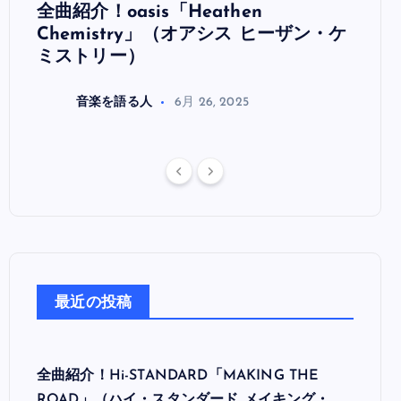
全曲紹介！oasis「Heathen
全曲紹
リ
Chemistry」（オアシス ヒーザン・ケ
（オ
ミストリー）
音楽を語る人
6月 26, 2025
最近の投稿
全曲紹介！Hi-STANDARD「MAKING THE
ROAD」（ハイ・スタンダード メイキング・