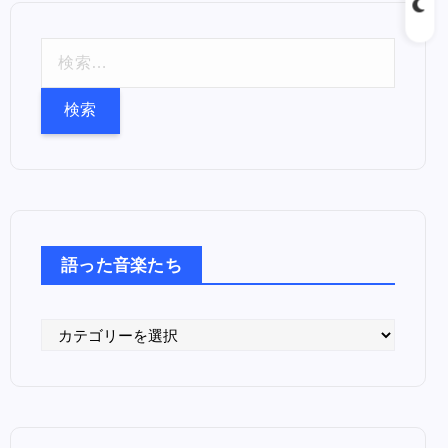
検
索
:
語った音楽たち
語
っ
た
音
楽