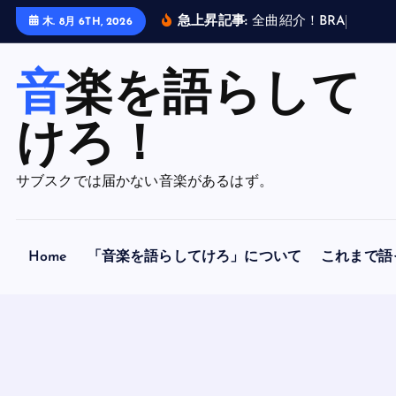
内
急上昇記事:
全
曲
紹
介
！
B
R
A
H
M
A
N
木. 8月 6TH, 2026
容
を
音楽を語らして
ス
キ
ッ
けろ！
プ
サブスクでは届かない音楽があるはず。
Home
「音楽を語らしてけろ」について
これまで語