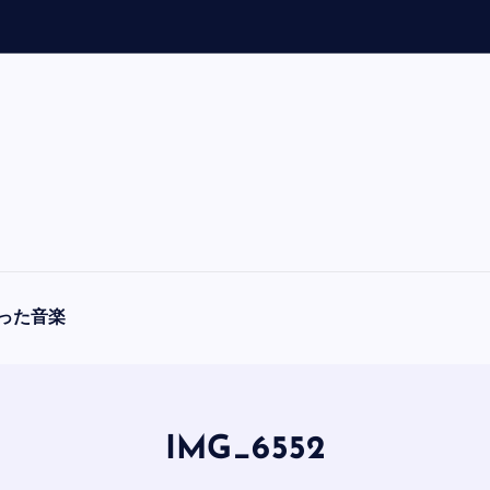
「
A
った音楽
IMG_6552