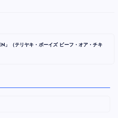
全曲紹介！oasis「Definitely
Maybe」（オアシス デフィニト
ー・メイビー）
音楽を語る人
8月 30, 2023
CHICKEN」（テリヤキ・ボーイズ ビーフ・オア・チキ