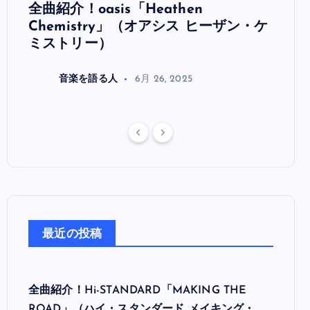
全曲紹介！oasis「Heathen
全曲紹
リ
Chemistry」（オアシス ヒーザン・ケ
（オ
ミストリー）
音楽を語る人
6月 26, 2025
最近の投稿
全曲紹介！Hi-STANDARD「MAKING THE
ROAD」（ハイ・スタンダード メイキング・