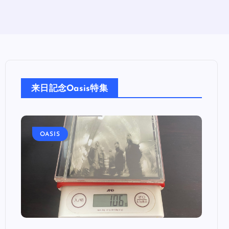
来日記念Oasis特集
OASIS
OA