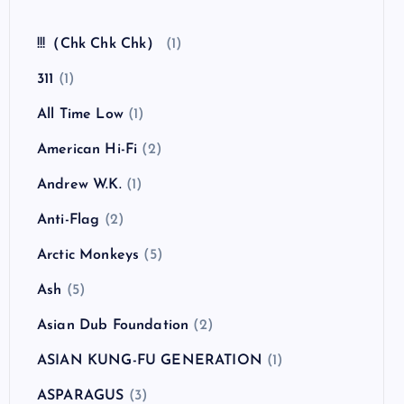
!!!（Chk Chk Chk）
(1)
311
(1)
All Time Low
(1)
American Hi-Fi
(2)
Andrew W.K.
(1)
Anti-Flag
(2)
Arctic Monkeys
(5)
Ash
(5)
Asian Dub Foundation
(2)
ASIAN KUNG-FU GENERATION
(1)
ASPARAGUS
(3)