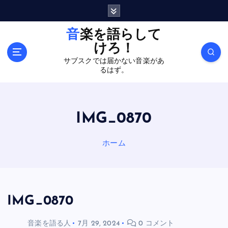
内
容
を
音楽を語らして
ス
けろ！
キ
サブスクでは届かない音楽があ
ッ
るはず。
プ
IMG_0870
ホーム
IMG_0870
音楽を語る人
7月 29, 2024
0 コメント