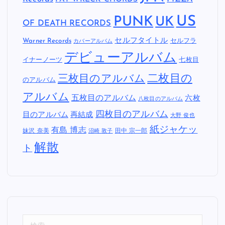
US
PUNK
UK
OF DEATH RECORDS
セルフタイトル
Warner Records
セルフラ
カバーアルバム
デビューアルバム
イナーノーツ
七枚目
二枚目の
三枚目のアルバム
のアルバム
アルバム
五枚目のアルバム
六枚
八枚目のアルバム
四枚目のアルバム
目のアルバム
再結成
大野 俊也
紙ジャケッ
有島 博志
妹沢 奈美
田中 宗一郎
沼崎 敦子
解散
ト
検