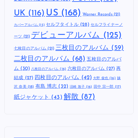
US
(168)
UK
(116)
Warner Records
(21)
セルフタイトル
(28)
セルフライナーノ
カバーアルバム
(15)
デビューアルバム
(125)
ーツ
(21)
三枚目のアルバム
(59)
七枚目のアルバム
(21)
二枚目のアルバム
(68)
五枚目のアルバ
ム
(30)
六枚目のアルバム
(27)
再
八枚目のアルバム
(16)
四枚目のアルバム
(42)
結成
(27)
妹
大野 俊也
(16)
有島 博志
(32)
沢 奈美
(18)
田中 宗一郎
(17)
沼崎 敦子
(16)
解散
(87)
紙ジャケット
(43)