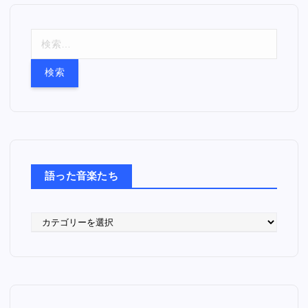
検
索
:
語った音楽たち
語
っ
た
音
楽
た