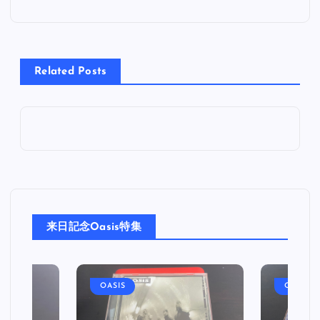
ナ
ビ
Related Posts
ゲ
ー
シ
ョ
来日記念Oasis特集
ン
OASIS
OASIS