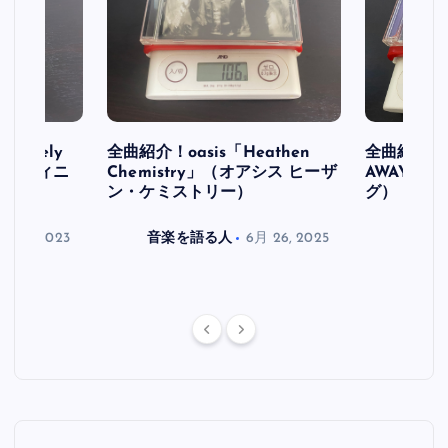
initely
全曲紹介！oasis「Heathen
全曲紹介！oa
ス デフィニ
Chemistry」（オアシス ヒーザ
AWAY」
ン・ケミストリー）
グ）
月 30, 2023
音楽を語る人
6月 26, 2025
音楽を