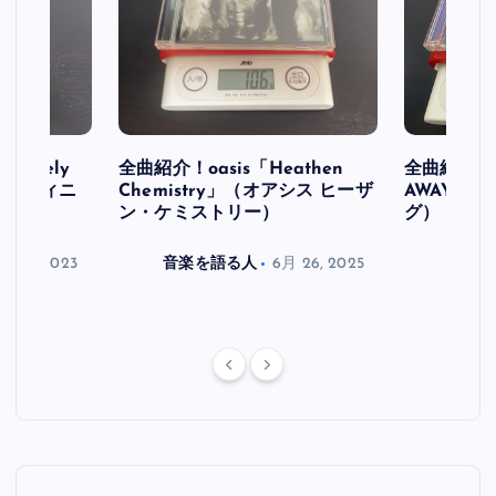
initely
全曲紹介！oasis「Heathen
全曲紹介！oa
ス デフィニ
Chemistry」（オアシス ヒーザ
AWAY」
ン・ケミストリー）
グ）
月 30, 2023
音楽を語る人
6月 26, 2025
音楽を