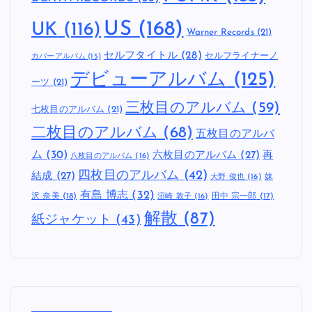
US
(168)
UK
(116)
Warner Records
(21)
セルフタイトル
(28)
セルフライナーノ
カバーアルバム
(15)
デビューアルバム
(125)
ーツ
(21)
三枚目のアルバム
(59)
七枚目のアルバム
(21)
二枚目のアルバム
(68)
五枚目のアルバ
ム
(30)
六枚目のアルバム
(27)
再
八枚目のアルバム
(16)
四枚目のアルバム
(42)
結成
(27)
妹
大野 俊也
(16)
有島 博志
(32)
沢 奈美
(18)
田中 宗一郎
(17)
沼崎 敦子
(16)
解散
(87)
紙ジャケット
(43)