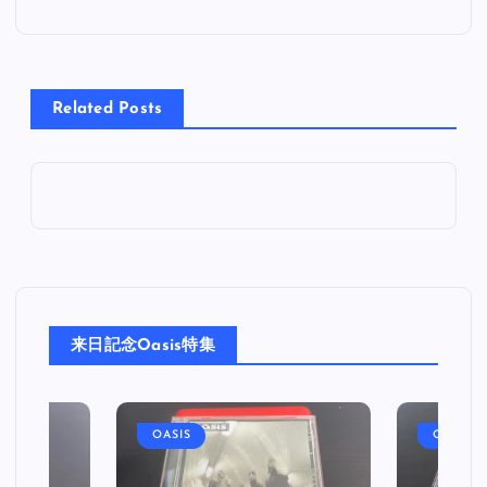
ナ
ビ
Related Posts
ゲ
ー
シ
ョ
来日記念Oasis特集
ン
OASIS
OASIS