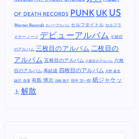
US
PUNK
UK
OF DEATH RECORDS
セルフタイトル
Warner Records
セルフラ
カバーアルバム
デビューアルバム
イナーノーツ
七枚目
二枚目の
三枚目のアルバム
のアルバム
アルバム
五枚目のアルバム
六枚
八枚目のアルバム
四枚目のアルバム
目のアルバム
再結成
大野 俊也
紙ジャケッ
有島 博志
妹沢 奈美
田中 宗一郎
沼崎 敦子
解散
ト
検