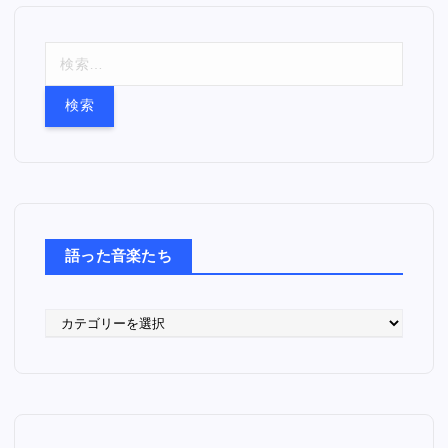
検
索
:
語った音楽たち
語
っ
た
音
楽
た