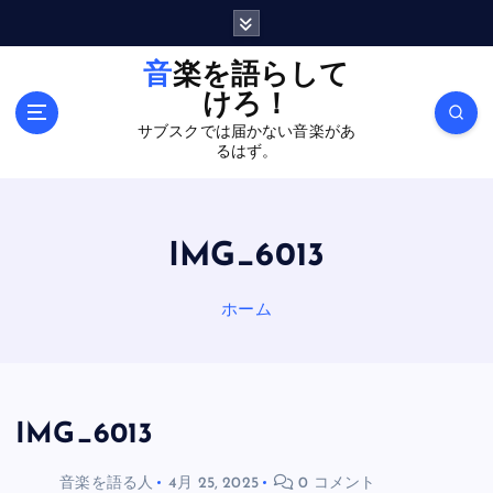
内
容
を
音楽を語らして
ス
けろ！
キ
サブスクでは届かない音楽があ
ッ
るはず。
プ
IMG_6013
ホーム
IMG_6013
音楽を語る人
4月 25, 2025
0 コメント