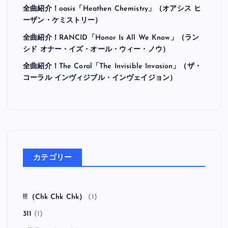
最近の投稿
全曲紹介！Hi-STANDARD「MAKING THE ROAD」
（ハイ・スタンダード メイキング・ザ・ロード）
全曲紹介！BRAHMAN「A FORLORN HOPE」（ブラ
フマン ア・フォーローン・ホープ）
全曲紹介！oasis「Heathen Chemistry」（オアシス ヒ
ーザン・ケミストリー）
全曲紹介！RANCID「Honor Is All We Know」（ラン
シド オナー・イズ・オール・ウィー・ノウ）
全曲紹介！The Coral「The Invisible Invasion」（ザ・
コーラル インヴィジブル・インヴェイジョン）