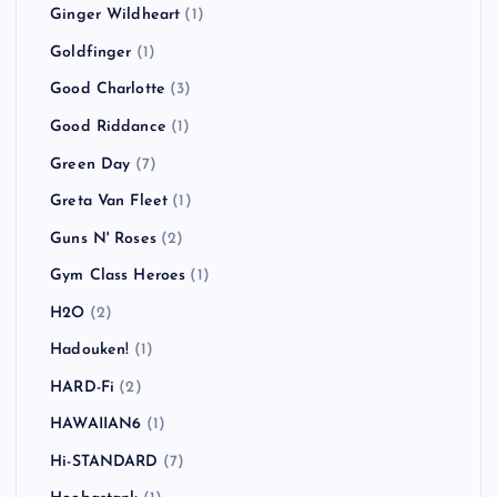
Fishbone
(1)
Flogging Molly
(2)
Foals
(1)
Foo Fighters
(1)
Fort Minor
(1)
Franz Ferdinand
(3)
GARLICBOYS
(1)
GENERATION X
(1)
Ginger Wildheart
(1)
Goldfinger
(1)
Good Charlotte
(3)
Good Riddance
(1)
Green Day
(7)