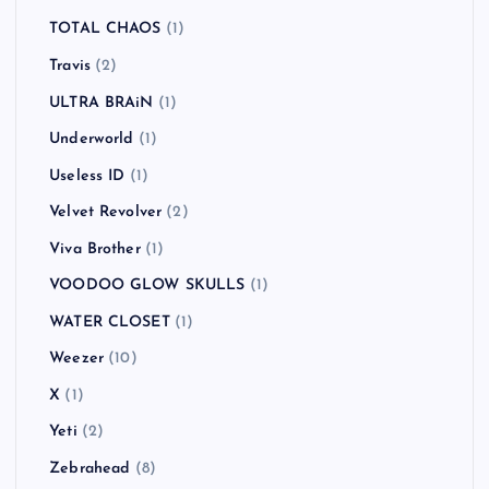
THE VINES
(3)
The White Stripes
(1)
The Wildhearts
(1)
The Yo-Yo's
(1)
The Zutons
(1)
Thee Headcoatees
(1)
Thee Headcoats
(1)
They Might Be Giants
(1)
Tim Armstrong
(1)
TOTAL CHAOS
(1)
Travis
(2)
ULTRA BRAiN
(1)
Underworld
(1)
Useless ID
(1)