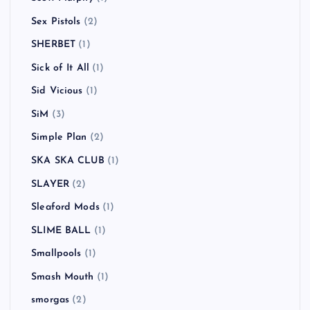
RAVEN
(1)
Red Hot Chili Peppers
(6)
REEL BIG FISH
(1)
Richard Hell and the Voidoids
(1)
RIP SLYME
(1)
Royal Blood
(1)
SADS
(1)
SAKEROCK
(2)
Scott Murphy
(1)
Sex Pistols
(2)
SHERBET
(1)
Sick of It All
(1)
Sid Vicious
(1)
SiM
(3)