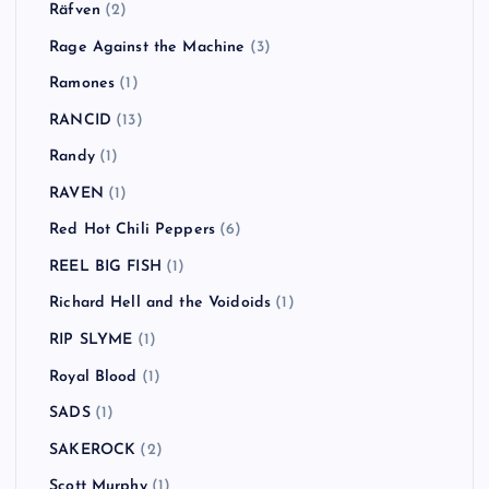
Pennywise
(4)
PENPALS
(1)
Pink Noise Test
(1)
POTSHOT
(1)
Primal Scream
(2)
Propagandhi
(1)
Radiohead
(6)
RADIOTS
(2)
Räfven
(2)
Rage Against the Machine
(3)
Ramones
(1)
RANCID
(13)
Randy
(1)