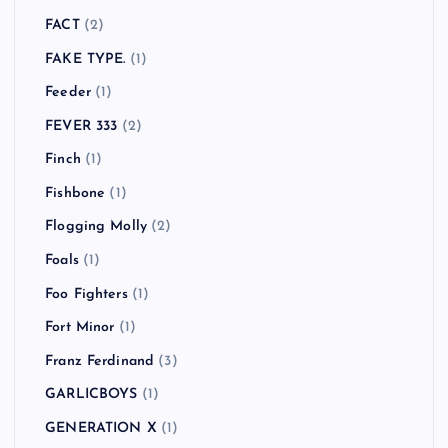
Cypress Hill
(1)
Danko Jones
(1)
Dead By Sunrise
(1)
Dead Kennedys
(1)
Dirty Pretty Things
(2)
Down By Law
(1)
Dr. Feelgood
(1)
Dragon Ash
(6)
Eminem
(1)
FACT
(2)
FAKE TYPE.
(1)
Feeder
(1)
FEVER 333
(2)
Finch
(1)