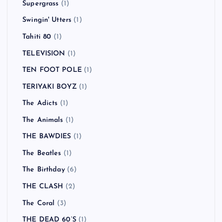
Sonic Youth
(1)
Starcrawler
(1)
Stereophonics
(1)
Steriogram
(1)
Sugar Ray
(1)
Sugarplum Fairy
(1)
Suicidal Tendencies
(1)
SUM41
(8)
Supergrass
(1)
Swingin' Utters
(1)
Tahiti 80
(1)
TELEVISION
(1)
TEN FOOT POLE
(1)