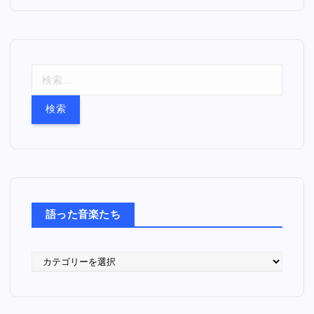
検
索
:
語った音楽たち
語
っ
た
音