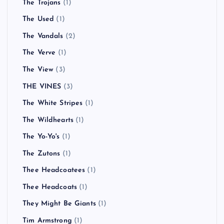
The Rezillos
(1)
The Rolling Stones
(1)
The Ronelles
(1)
The Space Monkeys
(1)
The Strokes
(2)
THE STRYPES
(1)
The Suicide Machines
(1)
The Sunshine Underground
(1)
The Trojans
(1)
The Used
(1)
The Vandals
(2)
The Verve
(1)
The View
(3)