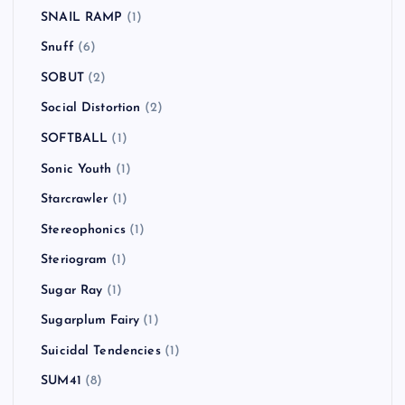
Simple Plan
(2)
SKA SKA CLUB
(1)
SLAYER
(2)
Sleaford Mods
(1)
SLIME BALL
(1)
Smallpools
(1)
Smash Mouth
(1)
smorgas
(2)
SNAIL RAMP
(1)
Snuff
(6)
SOBUT
(2)
Social Distortion
(2)
SOFTBALL
(1)