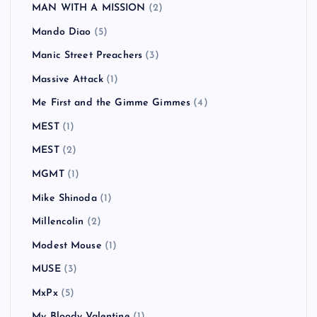
Lagwagon
(4)
LAID BACK OCEAN
(2)
LAUGHIN'NOSE
(5)
Less Than Jake
(1)
Liam Gallagher
(2)
Limp Bizkit
(2)
Linkin Park
(5)
Little Man Tate
(1)
MAN WITH A MISSION
(2)
Mando Diao
(5)
Manic Street Preachers
(3)
Massive Attack
(1)
Me First and the Gimme Gimmes
(4)