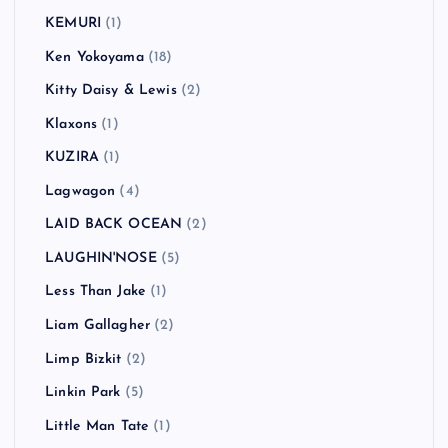
Jack Peñate
(1)
Jake Bugg
(3)
Jay-Z
(1)
JELLY→
(2)
JET
(3)
Joey Ramone
(1)
Jon Spencer Blues Explosion
(1)
Kasabian
(3)
Keane
(1)
KEMURI
(1)
Ken Yokoyama
(18)
Kitty Daisy & Lewis
(2)
Klaxons
(1)
KUZIRA
(1)