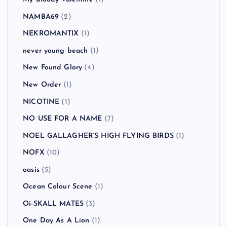
MEST
(1)
MEST
(2)
MGMT
(1)
Mike Shinoda
(1)
Millencolin
(2)
Modest Mouse
(1)
MUSE
(3)
MxPx
(5)
My Bloody Valentine
(1)
NAMBA69
(2)
NEKROMANTIX
(1)
never young beach
(1)
New Found Glory
(4)