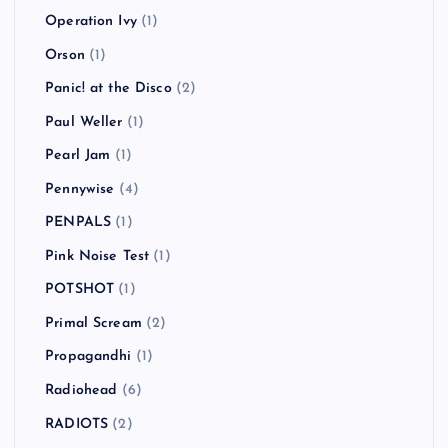
New Order
(1)
NICOTINE
(1)
NO USE FOR A NAME
(7)
NOEL GALLAGHER’S HIGH FLYING BIRDS
(1)
NOFX
(10)
oasis
(5)
Ocean Colour Scene
(1)
Oi-SKALL MATES
(3)
One Day As A Lion
(1)
Operation Ivy
(1)
Orson
(1)
Panic! at the Disco
(2)
Paul Weller
(1)
Pearl Jam
(1)