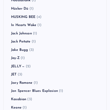
Greta Van Fleet
(1)
Guns N' Roses
(2)
Gym Class Heroes
(1)
H2O
(2)
Hadouken!
(1)
HARD-Fi
(2)
HAWAIIAN6
(1)
Hi-STANDARD
(7)
Hoobastank
(1)
Hüsker Dü
(1)
HUSKING BEE
(4)
In Hearts Wake
(1)
Jack Johnson
(1)