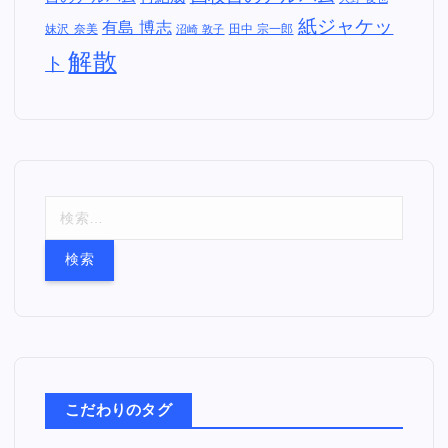
Epitaph
年
2011年
Columbia Records
Epic Records
JPN
Records
FAT WRECK CHORDS
PIZZA
US
PUNK
UK
OF DEATH RECORDS
セルフタイトル
Warner Records
セルフラ
カバーアルバム
デビューアルバム
イナーノーツ
七枚目
二枚目の
三枚目のアルバム
のアルバム
アルバム
五枚目のアルバム
六枚
八枚目のアルバム
四枚目のアルバム
目のアルバム
再結成
大野 俊也
紙ジャケッ
有島 博志
妹沢 奈美
田中 宗一郎
沼崎 敦子
解散
ト