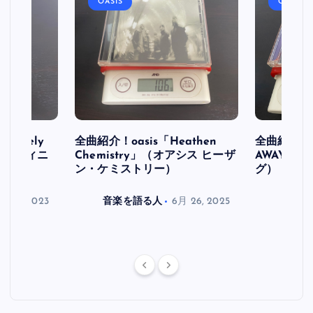
OASIS
OASIS
initely
全曲紹介！oasis「Heathen
全曲紹介！oa
ス デフィニ
Chemistry」（オアシス ヒーザ
AWAY」
ン・ケミストリー）
グ）
月 30, 2023
音楽を語る人
6月 26, 2025
音楽を