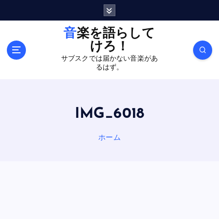
内
容
を
音楽を語らして
ス
けろ！
キ
サブスクでは届かない音楽があ
ッ
るはず。
プ
IMG_6018
ホーム