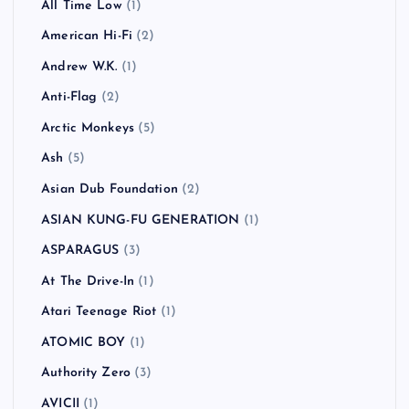
カテゴリー
!!!（Chk Chk Chk）
(1)
311
(1)
All Time Low
(1)
American Hi-Fi
(2)
Andrew W.K.
(1)
Anti-Flag
(2)
Arctic Monkeys
(5)