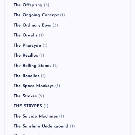
The Jam
(1)
THE KBC
(1)
The La’s
(1)
THE LIBERTINES
(4)
The Living End
(6)
THE MAD CAPSULE MARKETS
(6)
The Mars Volta
(2)
The Monkees
(1)
The Offspring
(5)
The Ongoing Concept
(1)
The Ordinary Boys
(3)
The Orwells
(1)
The Pharcyde
(1)