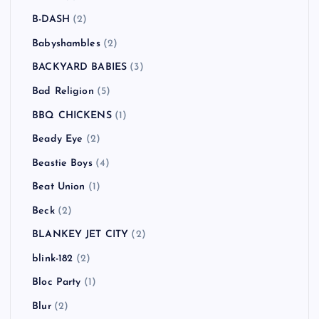
Ash
(5)
Asian Dub Foundation
(2)
ASIAN KUNG-FU GENERATION
(1)
ASPARAGUS
(3)
At The Drive-In
(1)
Atari Teenage Riot
(1)
ATOMIC BOY
(1)
Authority Zero
(3)
AVICII
(1)
B-DASH
(2)
Babyshambles
(2)
BACKYARD BABIES
(3)
Bad Religion
(5)
BBQ CHICKENS
(1)