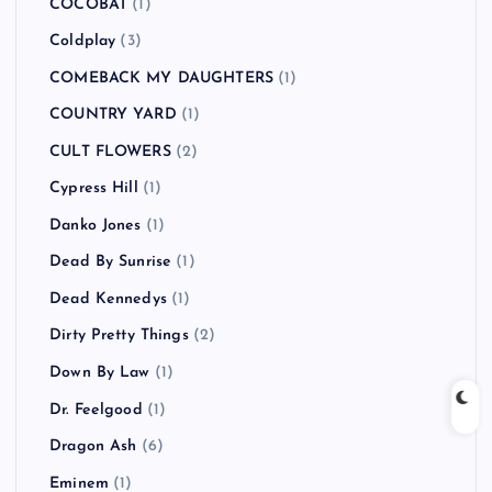
BUDDHA BRAND
(1)
BUGY CRAXONE
(1)
Caravan Palace
(1)
CATO SALSA EXPERIENCE
(1)
Charlotte Hatherley
(1)
CHVRCHES
(1)
Clap Your Hands Say Yeah
(2)
Clipse
(1)
COCOBAT
(1)
Coldplay
(3)
COMEBACK MY DAUGHTERS
(1)
COUNTRY YARD
(1)
CULT FLOWERS
(2)