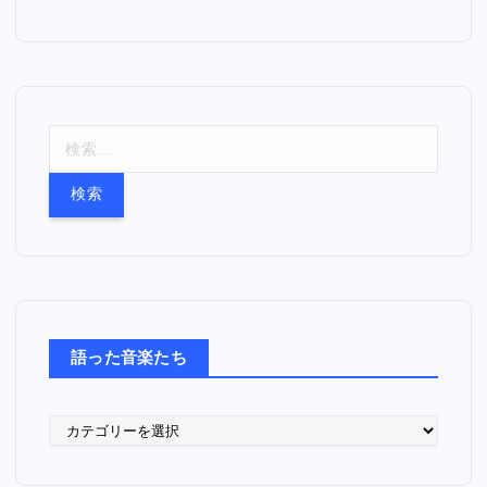
検
索
:
語った音楽たち
語
っ
た