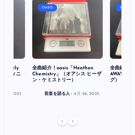
OASIS
OASIS
initely
全曲紹介！oasis「Heathen
全曲紹介！oa
ス デフィニ
Chemistry」（オアシス ヒーザ
AWAY」
ン・ケミストリー）
グ）
月 30, 2023
音楽を語る人
6月 26, 2025
音楽を