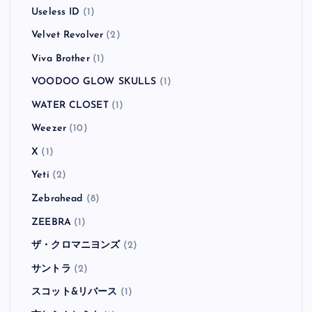
Useless ID
(1)
Velvet Revolver
(2)
Viva Brother
(1)
VOODOO GLOW SKULLS
(1)
WATER CLOSET
(1)
Weezer
(10)
X
(1)
Yeti
(2)
Zebrahead
(8)
ZEEBRA
(1)
ザ・クロマニヨンズ
(2)
サントラ
(2)
スコット&リバース
(1)