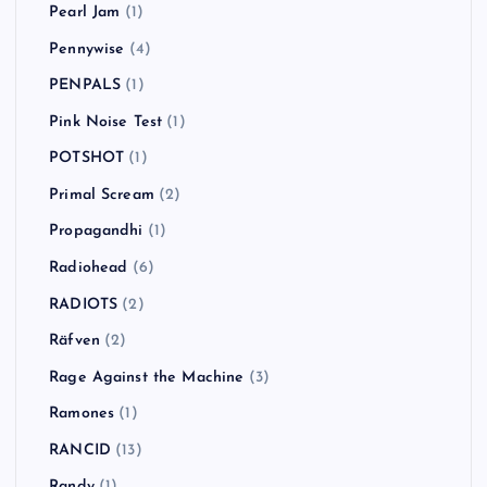
Pearl Jam
(1)
Pennywise
(4)
PENPALS
(1)
Pink Noise Test
(1)
POTSHOT
(1)
Primal Scream
(2)
Propagandhi
(1)
Radiohead
(6)
RADIOTS
(2)
Räfven
(2)
Rage Against the Machine
(3)
Ramones
(1)
RANCID
(13)