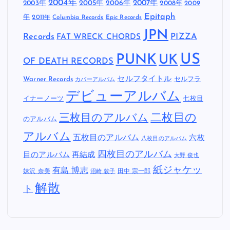
2004年
2005年
2007年
2003年
2006年
2008年
2009
Epitaph
年
2011年
Columbia Records
Epic Records
JPN
Records
FAT WRECK CHORDS
PIZZA
US
PUNK
UK
OF DEATH RECORDS
セルフタイトル
Warner Records
セルフラ
カバーアルバム
デビューアルバム
イナーノーツ
七枚目
二枚目の
三枚目のアルバム
のアルバム
アルバム
五枚目のアルバム
六枚
八枚目のアルバム
四枚目のアルバム
目のアルバム
再結成
大野 俊也
紙ジャケッ
有島 博志
妹沢 奈美
田中 宗一郎
沼崎 敦子
解散
ト