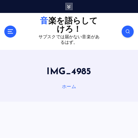
内
容
を
音楽を語らして
ス
けろ！
キ
サブスクでは届かない音楽があ
ッ
るはず。
プ
IMG_4985
ホーム