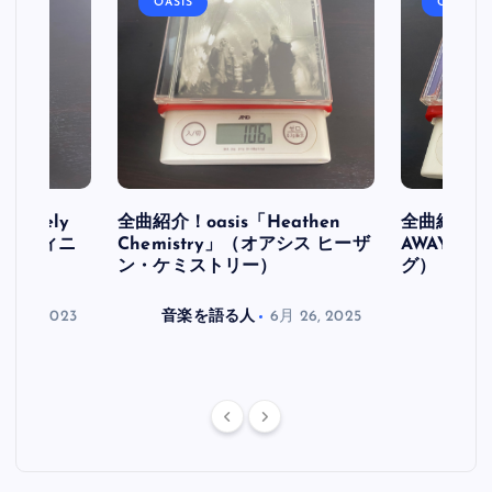
OASIS
OASIS
initely
全曲紹介！oasis「Heathen
全曲紹介！oa
ス デフィニ
Chemistry」（オアシス ヒーザ
AWAY」
ン・ケミストリー）
グ）
月 30, 2023
音楽を語る人
6月 26, 2025
音楽を