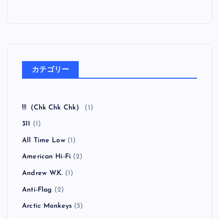
カテゴリー
!!!（Chk Chk Chk）
(1)
311
(1)
All Time Low
(1)
American Hi-Fi
(2)
Andrew W.K.
(1)
Anti-Flag
(2)
Arctic Monkeys
(5)