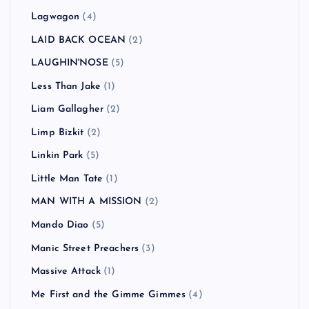
Lagwagon
(4)
LAID BACK OCEAN
(2)
LAUGHIN'NOSE
(5)
Less Than Jake
(1)
Liam Gallagher
(2)
Limp Bizkit
(2)
Linkin Park
(5)
Little Man Tate
(1)
MAN WITH A MISSION
(2)
Mando Diao
(5)
Manic Street Preachers
(3)
Massive Attack
(1)
Me First and the Gimme Gimmes
(4)