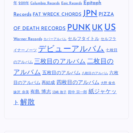
Epitaph
年
2011年
Columbia Records
Epic Records
JPN
Records
FAT WRECK CHORDS
PIZZA
US
PUNK
UK
OF DEATH RECORDS
セルフタイトル
Warner Records
セルフラ
カバーアルバム
デビューアルバム
イナーノーツ
七枚目
二枚目の
三枚目のアルバム
のアルバム
アルバム
五枚目のアルバム
六枚
八枚目のアルバム
四枚目のアルバム
目のアルバム
再結成
大野 俊也
紙ジャケッ
有島 博志
妹沢 奈美
田中 宗一郎
沼崎 敦子
解散
ト