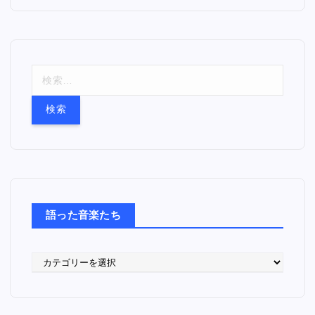
検
索
:
語った音楽たち
語
っ
た
音