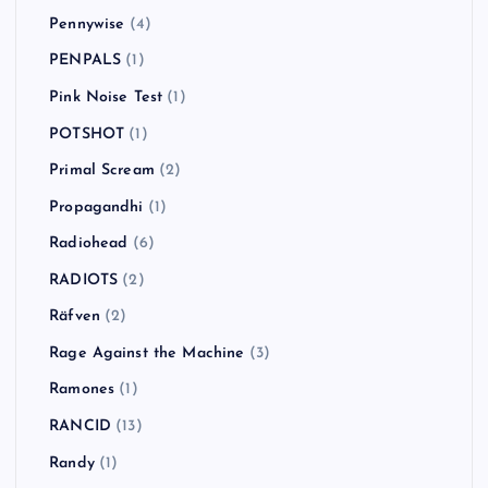
Pennywise
(4)
PENPALS
(1)
Pink Noise Test
(1)
POTSHOT
(1)
Primal Scream
(2)
Propagandhi
(1)
Radiohead
(6)
RADIOTS
(2)
Räfven
(2)
Rage Against the Machine
(3)
Ramones
(1)
RANCID
(13)
Randy
(1)