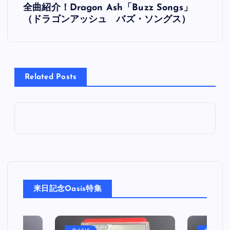
全曲紹介！Dragon Ash「Buzz Songs」
稿
（ドラゴンアッシュ バズ・ソングス）
ナ
ビ
Related Posts
ゲ
ー
シ
ョ
来日記念Oasis特集
ン