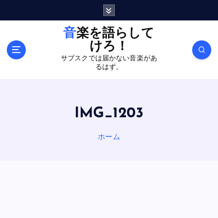
内
容
を
音楽を語らして
ス
けろ！
キ
サブスクでは届かない音楽があ
ッ
るはず。
プ
IMG_1203
ホーム