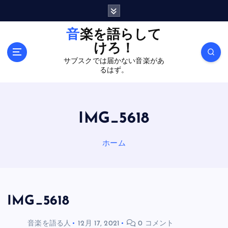
内
容
を
音楽を語らして
ス
けろ！
キ
サブスクでは届かない音楽があ
ッ
るはず。
プ
IMG_5618
ホーム
IMG_5618
音楽を語る人
12月 17, 2021
0 コメント