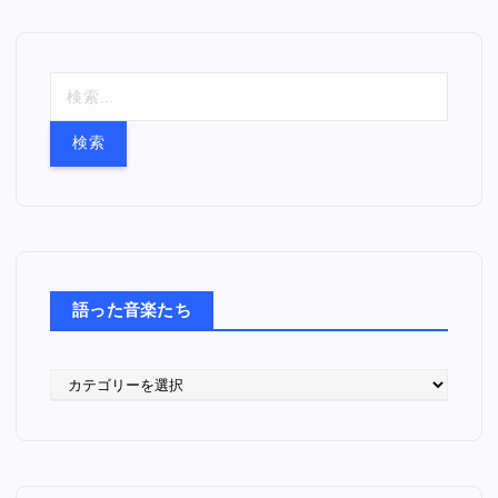
検
索
:
語った音楽たち
語
っ
た
音
楽