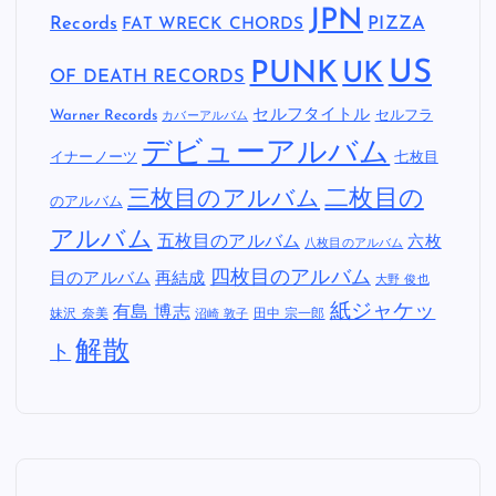
JPN
Records
FAT WRECK CHORDS
PIZZA
US
PUNK
UK
OF DEATH RECORDS
セルフタイトル
Warner Records
セルフラ
カバーアルバム
デビューアルバム
イナーノーツ
七枚目
二枚目の
三枚目のアルバム
のアルバム
アルバム
五枚目のアルバム
六枚
八枚目のアルバム
四枚目のアルバム
目のアルバム
再結成
大野 俊也
紙ジャケッ
有島 博志
妹沢 奈美
田中 宗一郎
沼崎 敦子
解散
ト