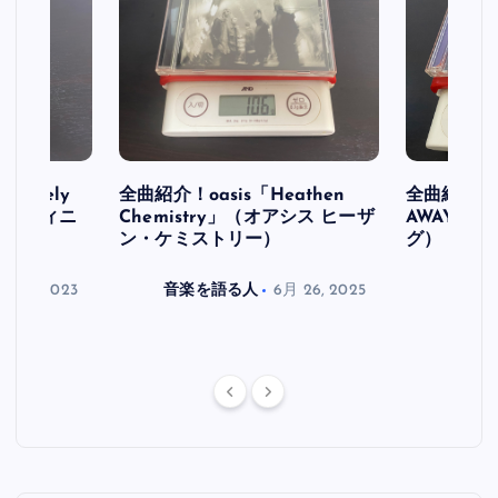
initely
全曲紹介！oasis「Heathen
全曲紹介！oa
ス デフィニ
Chemistry」（オアシス ヒーザ
AWAY」
ン・ケミストリー）
グ）
月 30, 2023
音楽を語る人
6月 26, 2025
音楽を