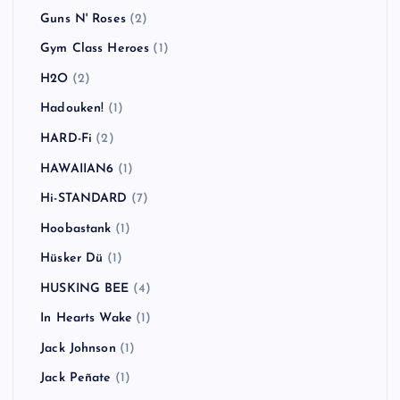
Guns N' Roses
(2)
Gym Class Heroes
(1)
H2O
(2)
Hadouken!
(1)
HARD-Fi
(2)
HAWAIIAN6
(1)
Hi-STANDARD
(7)
Hoobastank
(1)
Hüsker Dü
(1)
HUSKING BEE
(4)
In Hearts Wake
(1)
Jack Johnson
(1)
Jack Peñate
(1)