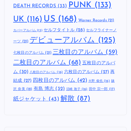
PUNK
(133)
DEATH RECORDS
(33)
US
(168)
UK
(116)
Warner Records
(21)
セルフタイトル
(28)
セルフライナーノ
カバーアルバム
(15)
デビューアルバム
(125)
ーツ
(21)
三枚目のアルバム
(59)
七枚目のアルバム
(21)
二枚目のアルバム
(68)
五枚目のアルバ
ム
(30)
六枚目のアルバム
(27)
再
八枚目のアルバム
(16)
四枚目のアルバム
(42)
結成
(27)
妹
大野 俊也
(16)
有島 博志
(32)
沢 奈美
(18)
田中 宗一郎
(17)
沼崎 敦子
(16)
解散
(87)
紙ジャケット
(43)