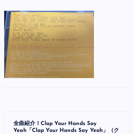
投
全曲紹介！Clap Your Hands Say
稿
Yeah「Clap Your Hands Say Yeah」（ク