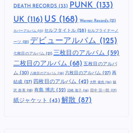
PUNK
(133)
DEATH RECORDS
(33)
US
(168)
UK
(116)
Warner Records
(21)
セルフタイトル
(28)
セルフライナーノ
カバーアルバム
(15)
デビューアルバム
(125)
ーツ
(21)
三枚目のアルバム
(59)
七枚目のアルバム
(21)
二枚目のアルバム
(68)
五枚目のアルバ
ム
(30)
六枚目のアルバム
(27)
再
八枚目のアルバム
(16)
四枚目のアルバム
(42)
結成
(27)
妹
大野 俊也
(16)
有島 博志
(32)
沢 奈美
(18)
田中 宗一郎
(17)
沼崎 敦子
(16)
解散
(87)
紙ジャケット
(43)