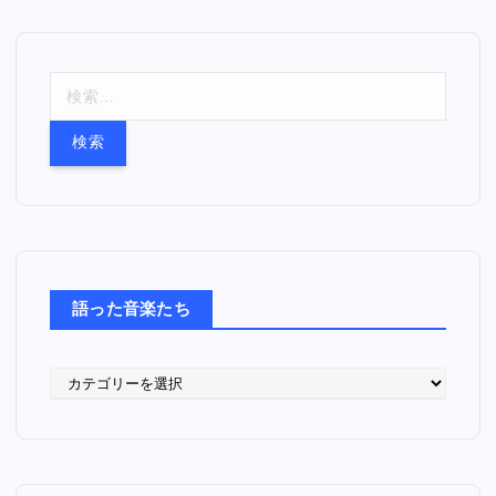
検
索
:
語った音楽たち
語
っ
た
音
楽