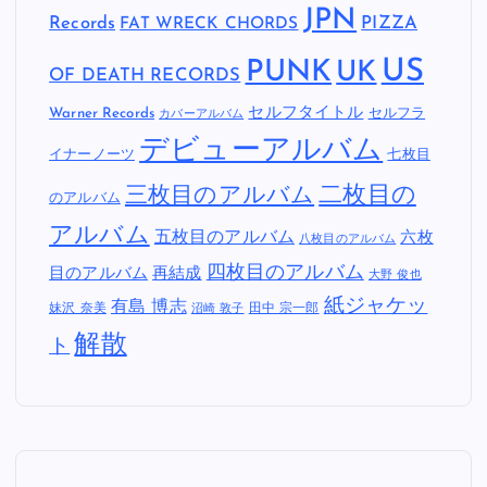
JPN
Records
FAT WRECK CHORDS
PIZZA
US
PUNK
UK
OF DEATH RECORDS
セルフタイトル
Warner Records
セルフラ
カバーアルバム
デビューアルバム
イナーノーツ
七枚目
二枚目の
三枚目のアルバム
のアルバム
アルバム
五枚目のアルバム
六枚
八枚目のアルバム
四枚目のアルバム
目のアルバム
再結成
大野 俊也
紙ジャケッ
有島 博志
妹沢 奈美
田中 宗一郎
沼崎 敦子
解散
ト