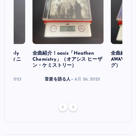
initely
全曲紹介！oasis「Heathen
全曲紹介！oa
ス デフィニ
Chemistry」（オアシス ヒーザ
AWAY」
ン・ケミストリー）
グ）
月 30, 2023
音楽を語る人
6月 26, 2025
音楽を