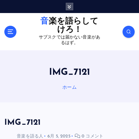
内
容
を
音楽を語らして
ス
けろ！
キ
サブスクでは届かない音楽があ
ッ
るはず。
プ
IMG_7121
ホーム
IMG_7121
音楽を語る人
6月 5, 2025
0 コメント