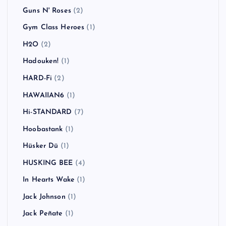
Guns N' Roses
(2)
Gym Class Heroes
(1)
H2O
(2)
Hadouken!
(1)
HARD-Fi
(2)
HAWAIIAN6
(1)
Hi-STANDARD
(7)
Hoobastank
(1)
Hüsker Dü
(1)
HUSKING BEE
(4)
In Hearts Wake
(1)
Jack Johnson
(1)
Jack Peñate
(1)