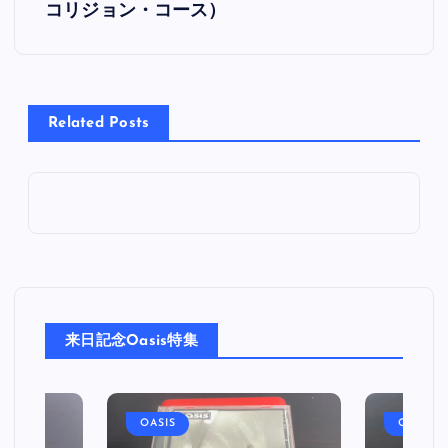
コリジョン・コース）
ナ
ビ
Related Posts
ゲ
ー
シ
ョ
ン
来日記念Oasis特集
OASIS
OASIS