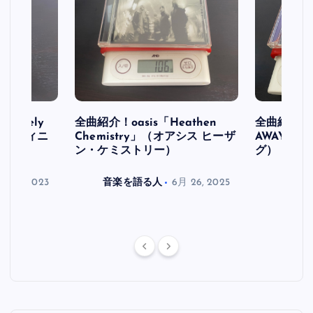
initely
全曲紹介！oasis「Heathen
全曲紹介！oa
ス デフィニ
Chemistry」（オアシス ヒーザ
AWAY」
ン・ケミストリー）
グ）
月 30, 2023
音楽を語る人
6月 26, 2025
音楽を