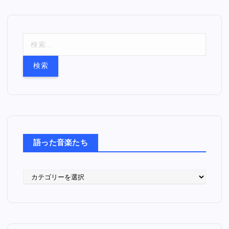
検
索
:
語った音楽たち
語
っ
た
音
楽