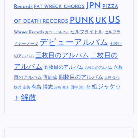
JPN
Records
FAT WRECK CHORDS
PIZZA
US
PUNK
UK
OF DEATH RECORDS
セルフタイトル
Warner Records
セルフラ
カバーアルバム
デビューアルバム
イナーノーツ
七枚目
二枚目の
三枚目のアルバム
のアルバム
アルバム
五枚目のアルバム
六枚
八枚目のアルバム
四枚目のアルバム
目のアルバム
再結成
大野 俊也
紙ジャケッ
有島 博志
妹沢 奈美
田中 宗一郎
沼崎 敦子
解散
ト