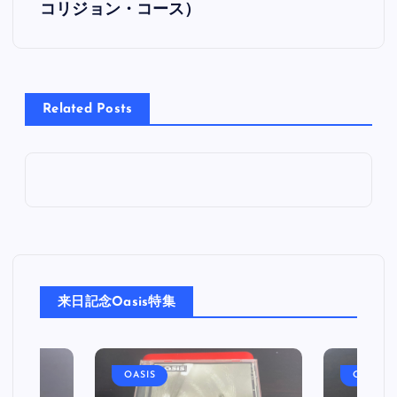
コリジョン・コース）
ナ
ビ
Related Posts
ゲ
ー
シ
ョ
ン
来日記念Oasis特集
OASIS
OASIS