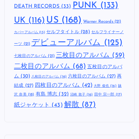
PUNK
(133)
DEATH RECORDS
(33)
US
(168)
UK
(116)
Warner Records
(21)
セルフタイトル
(28)
セルフライナーノ
カバーアルバム
(15)
デビューアルバム
(125)
ーツ
(21)
三枚目のアルバム
(59)
七枚目のアルバム
(21)
二枚目のアルバム
(68)
五枚目のアルバ
ム
(30)
六枚目のアルバム
(27)
再
八枚目のアルバム
(16)
四枚目のアルバム
(42)
結成
(27)
妹
大野 俊也
(16)
有島 博志
(32)
沢 奈美
(18)
田中 宗一郎
(17)
沼崎 敦子
(16)
解散
(87)
紙ジャケット
(43)