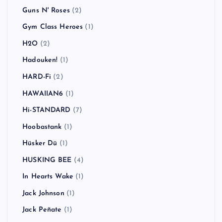
Guns N' Roses
(2)
Gym Class Heroes
(1)
H2O
(2)
Hadouken!
(1)
HARD-Fi
(2)
HAWAIIAN6
(1)
Hi-STANDARD
(7)
Hoobastank
(1)
Hüsker Dü
(1)
HUSKING BEE
(4)
In Hearts Wake
(1)
Jack Johnson
(1)
Jack Peñate
(1)