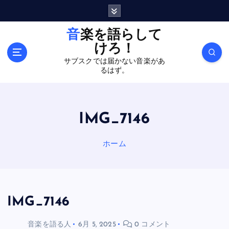
内
容
を
音楽を語らして
ス
けろ！
キ
サブスクでは届かない音楽があ
ッ
るはず。
プ
IMG_7146
ホーム
IMG_7146
音楽を語る人
6月 5, 2025
0 コメント