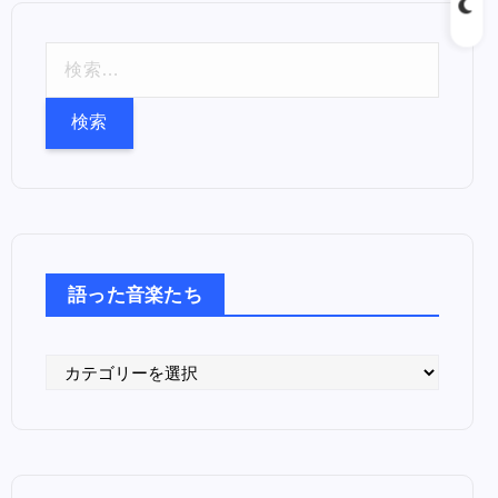
検
索
:
語った音楽たち
語
っ
た
音
楽