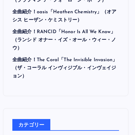
最近の投稿
全曲紹介！Hi-STANDARD「MAKING THE
ROAD」（ハイ・スタンダード メイキング・
ザ・ロード）
全曲紹介！BRAHMAN「A FORLORN HOPE」
（ブラフマン ア・フォーローン・ホープ）
全曲紹介！oasis「Heathen Chemistry」（オア
シス ヒーザン・ケミストリー）
全曲紹介！RANCID「Honor Is All We Know」
（ランシド オナー・イズ・オール・ウィー・ノ
ウ）