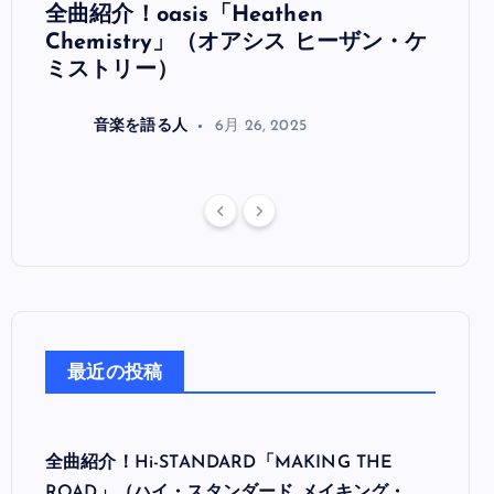
全曲紹介！oasis「Heathen
全曲紹
リ
Chemistry」（オアシス ヒーザン・ケ
（オ
ミストリー）
音楽を語る人
6月 26, 2025
最近の投稿
全曲紹介！Hi-STANDARD「MAKING THE
ROAD」（ハイ・スタンダード メイキング・