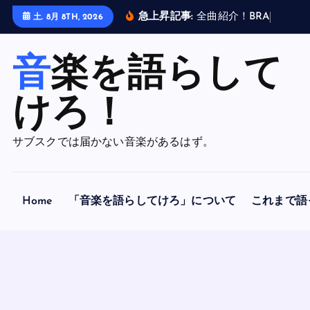
内
急上昇記事:
全
曲
紹
介
！
B
R
A
H
M
A
N
土. 8月 8TH, 2026
容
を
音楽を語らして
ス
キ
ッ
けろ！
プ
サブスクでは届かない音楽があるはず。
Home
「音楽を語らしてけろ」について
これまで語