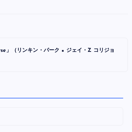
全曲紹介！oasis「Definitely
Maybe」（オアシス デフィニト
ー・メイビー）
音楽を語る人
8月 30, 2023
on Course」（リンキン・パーク × ジェイ・Z コリジョ