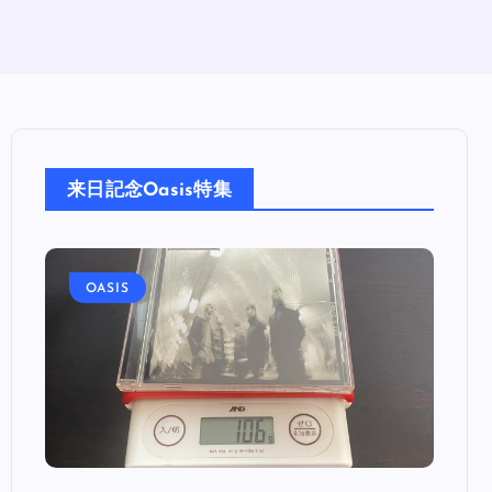
来日記念Oasis特集
OASIS
OA