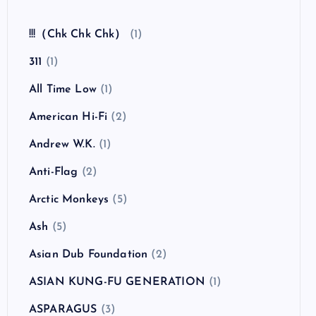
全曲紹介！The Coral「The Invisible Invasion」
（ザ・コーラル インヴィジブル・インヴェイジ
ョン）
カテゴリー
!!!（Chk Chk Chk）
(1)
311
(1)
All Time Low
(1)
American Hi-Fi
(2)