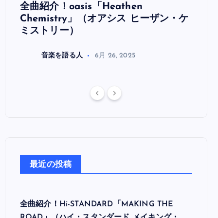
全曲紹介！oasis「Heathen
全曲紹
リ
Chemistry」（オアシス ヒーザン・ケ
（オ
ミストリー）
音楽を語る人
6月 26, 2025
最近の投稿
全曲紹介！Hi-STANDARD「MAKING THE
ROAD」（ハイ・スタンダード メイキング・