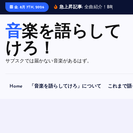
内
急上昇記事:
全
曲
紹
介
！
B
R
A
H
M
A
N
金. 8月 7TH, 2026
容
を
音楽を語らして
ス
キ
ッ
けろ！
プ
サブスクでは届かない音楽があるはず。
Home
「音楽を語らしてけろ」について
これまで語