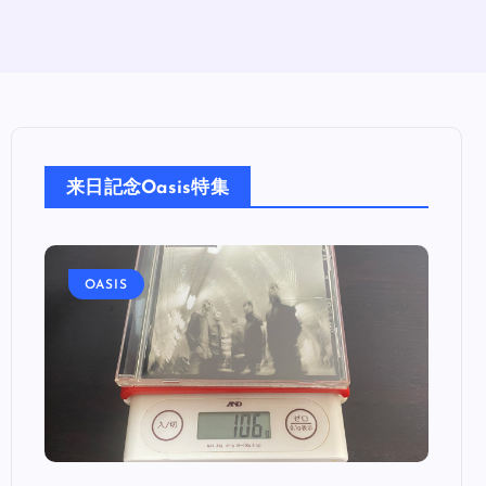
来日記念Oasis特集
OASIS
OA