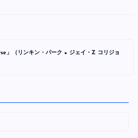
全曲紹介！oasis「Definitely
Maybe」（オアシス デフィニト
ー・メイビー）
音楽を語る人
8月 30, 2023
on Course」（リンキン・パーク × ジェイ・Z コリジョ