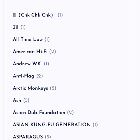
全曲紹介！The Coral「The Invisible Invasion」
（ザ・コーラル インヴィジブル・インヴェイジ
ョン）
カテゴリー
!!!（Chk Chk Chk）
(1)
311
(1)
All Time Low
(1)
American Hi-Fi
(2)