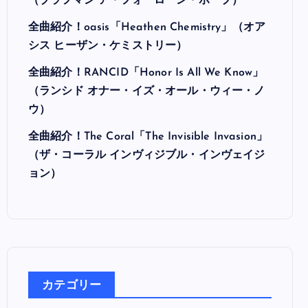
最近の投稿
全曲紹介！Hi-STANDARD「MAKING THE
ROAD」（ハイ・スタンダード メイキング・
ザ・ロード）
全曲紹介！BRAHMAN「A FORLORN HOPE」
（ブラフマン ア・フォーローン・ホープ）
全曲紹介！oasis「Heathen Chemistry」（オア
シス ヒーザン・ケミストリー）
全曲紹介！RANCID「Honor Is All We Know」
（ランシド オナー・イズ・オール・ウィー・ノ
ウ）