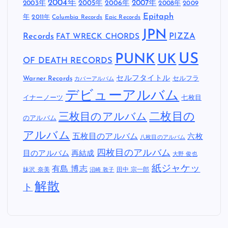
2004年
2005年
2007年
2003年
2006年
2008年
2009
Epitaph
年
2011年
Columbia Records
Epic Records
JPN
Records
FAT WRECK CHORDS
PIZZA
US
PUNK
UK
OF DEATH RECORDS
セルフタイトル
Warner Records
セルフラ
カバーアルバム
デビューアルバム
イナーノーツ
七枚目
二枚目の
三枚目のアルバム
のアルバム
アルバム
五枚目のアルバム
六枚
八枚目のアルバム
四枚目のアルバム
目のアルバム
再結成
大野 俊也
紙ジャケッ
有島 博志
妹沢 奈美
田中 宗一郎
沼崎 敦子
解散
ト