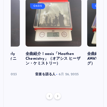
OASIS
OASIS
initely
全曲紹介！oasis「Heathen
全曲紹介！oa
ス デフィニ
Chemistry」（オアシス ヒーザ
AWAY」
ン・ケミストリー）
グ）
月 30, 2023
音楽を語る人
6月 26, 2025
音楽を