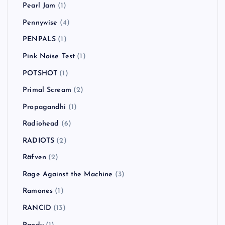
Pearl Jam
(1)
Pennywise
(4)
PENPALS
(1)
Pink Noise Test
(1)
POTSHOT
(1)
Primal Scream
(2)
Propagandhi
(1)
Radiohead
(6)
RADIOTS
(2)
Räfven
(2)
Rage Against the Machine
(3)
Ramones
(1)
RANCID
(13)