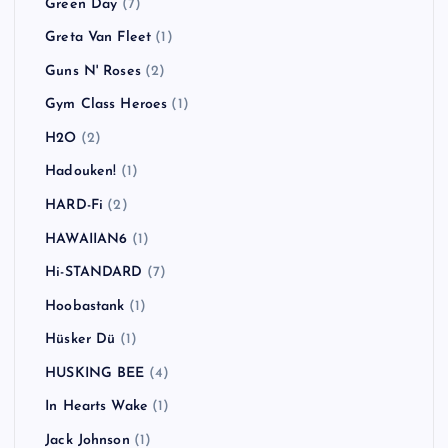
Green Day
(7)
Greta Van Fleet
(1)
Guns N' Roses
(2)
Gym Class Heroes
(1)
H2O
(2)
Hadouken!
(1)
HARD-Fi
(2)
HAWAIIAN6
(1)
Hi-STANDARD
(7)
Hoobastank
(1)
Hüsker Dü
(1)
HUSKING BEE
(4)
In Hearts Wake
(1)
Jack Johnson
(1)