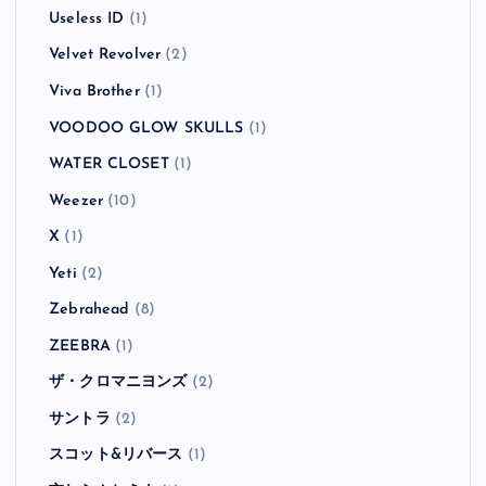
Useless ID
(1)
Velvet Revolver
(2)
Viva Brother
(1)
VOODOO GLOW SKULLS
(1)
WATER CLOSET
(1)
Weezer
(10)
X
(1)
Yeti
(2)
Zebrahead
(8)
ZEEBRA
(1)
ザ・クロマニヨンズ
(2)
サントラ
(2)
スコット&リバース
(1)