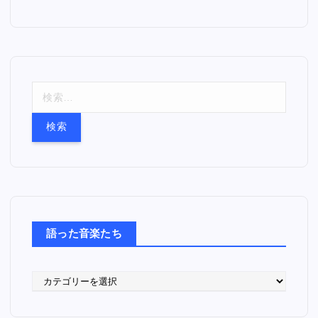
検
索
:
語った音楽たち
語
っ
た