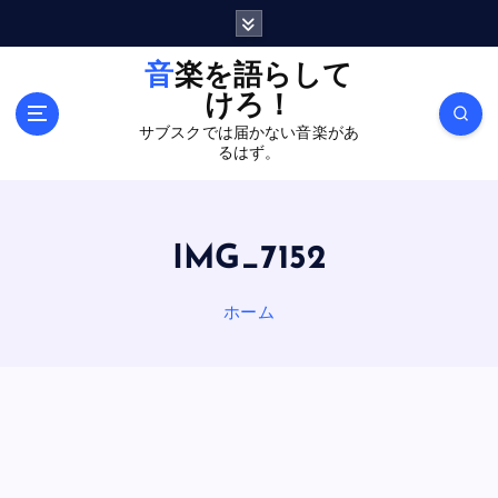
内
容
を
音楽を語らして
ス
けろ！
キ
サブスクでは届かない音楽があ
ッ
るはず。
プ
IMG_7152
ホーム