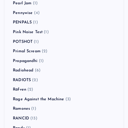
Pearl Jam
(1)
Pennywise
(4)
PENPALS
(1)
Pink Noise Test
(1)
POTSHOT
(1)
Primal Scream
(2)
Propagandhi
(1)
Radiohead
(6)
RADIOTS
(2)
Räfven
(2)
Rage Against the Machine
(3)
Ramones
(1)
RANCID
(13)