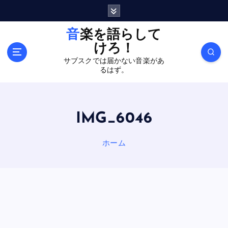
内
容
を
音楽を語らして
ス
けろ！
キ
サブスクでは届かない音楽があ
ッ
るはず。
プ
IMG_6046
ホーム