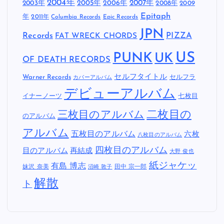
2004年
2005年
2007年
2003年
2006年
2008年
2009
Epitaph
年
2011年
Columbia Records
Epic Records
JPN
Records
FAT WRECK CHORDS
PIZZA
US
PUNK
UK
OF DEATH RECORDS
セルフタイトル
Warner Records
セルフラ
カバーアルバム
デビューアルバム
イナーノーツ
七枚目
二枚目の
三枚目のアルバム
のアルバム
アルバム
五枚目のアルバム
六枚
八枚目のアルバム
四枚目のアルバム
目のアルバム
再結成
大野 俊也
紙ジャケッ
有島 博志
妹沢 奈美
田中 宗一郎
沼崎 敦子
解散
ト