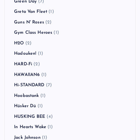
Green Day
(7)
Greta Van Fleet
(1)
Guns N' Roses
(2)
Gym Class Heroes
(1)
H2O
(2)
Hadouken!
(1)
HARD-Fi
(2)
HAWAIIAN6
(1)
Hi-STANDARD
(7)
Hoobastank
(1)
Hüsker Dü
(1)
HUSKING BEE
(4)
In Hearts Wake
(1)
Jack Johnson
(1)