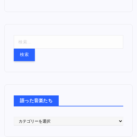
検
索
:
語った音楽たち
語
っ
た