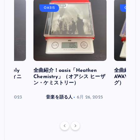
OASIS
OASIS
initely
全曲紹介！oasis「Heathen
全曲紹介！oa
ス デフィニ
Chemistry」（オアシス ヒーザ
AWAY」
ン・ケミストリー）
グ）
月 30, 2023
音楽を語る人
6月 26, 2025
音楽を