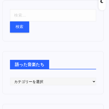
検
索
:
語った音楽たち
語
っ
た
音
楽