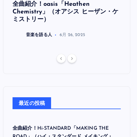
全曲紹介！oasis「Heathen
全曲紹
リ
Chemistry」（オアシス ヒーザン・ケ
（オ
ミストリー）
音楽を語る人
6月 26, 2025
最近の投稿
全曲紹介！Hi-STANDARD「MAKING THE
ROAD」（ハイ・スタンダード メイキング・