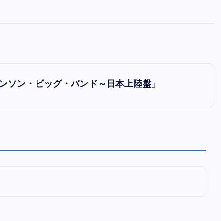
全曲紹介！oasis「Definitely
Maybe」（オアシス デフィニト
ー・メイビー）
音楽を語る人
8月 30, 2023
ン・ジョンソン・ビッグ・バンド～日本上陸盤」