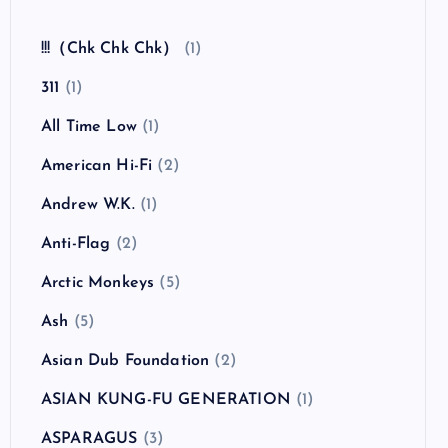
全曲紹介！The Coral「The Invisible Invasion」
（ザ・コーラル インヴィジブル・インヴェイジ
ョン）
カテゴリー
!!!（Chk Chk Chk）
(1)
311
(1)
All Time Low
(1)
American Hi-Fi
(2)