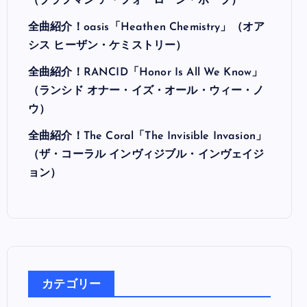
最近の投稿
全曲紹介！Hi-STANDARD「MAKING THE
ROAD」（ハイ・スタンダード メイキング・
ザ・ロード）
全曲紹介！BRAHMAN「A FORLORN HOPE」
（ブラフマン ア・フォーローン・ホープ）
全曲紹介！oasis「Heathen Chemistry」（オア
シス ヒーザン・ケミストリー）
全曲紹介！RANCID「Honor Is All We Know」
（ランシド オナー・イズ・オール・ウィー・ノ
ウ）