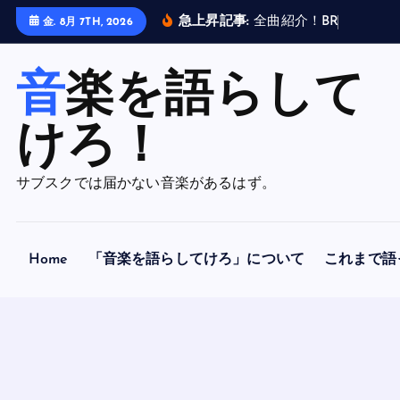
内
急上昇記事:
全
曲
紹
介
！
B
R
A
H
M
A
N
金. 8月 7TH, 2026
容
を
音楽を語らして
ス
キ
ッ
けろ！
プ
サブスクでは届かない音楽があるはず。
Home
「音楽を語らしてけろ」について
これまで語