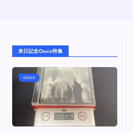
来日記念Oasis特集
OASIS
OA