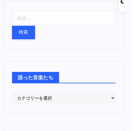
検
索
:
語った音楽たち
語
っ
た
音
楽