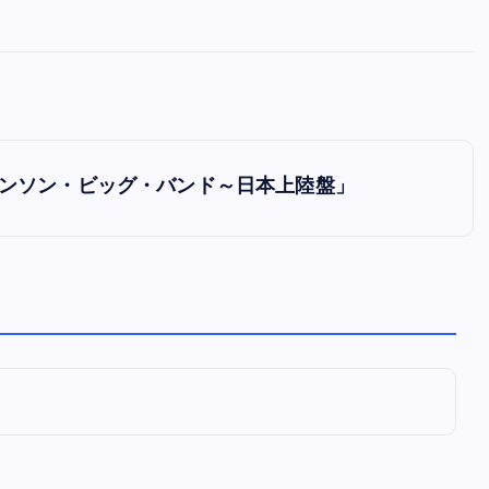
全曲紹介！oasis「Definitely
Maybe」（オアシス デフィニト
ー・メイビー）
音楽を語る人
8月 30, 2023
ン・ジョンソン・ビッグ・バンド～日本上陸盤」