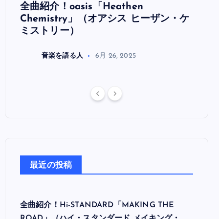
全曲紹介！oasis「Heathen
全曲紹
リ
Chemistry」（オアシス ヒーザン・ケ
（オ
ミストリー）
音楽を語る人
6月 26, 2025
最近の投稿
全曲紹介！Hi-STANDARD「MAKING THE
ROAD」（ハイ・スタンダード メイキング・