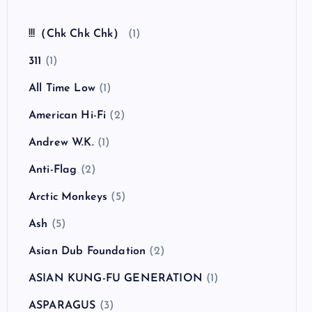
全曲紹介！The Coral「The Invisible Invasion」
（ザ・コーラル インヴィジブル・インヴェイジ
ョン）
カテゴリー
!!!（Chk Chk Chk）
(1)
311
(1)
All Time Low
(1)
American Hi-Fi
(2)