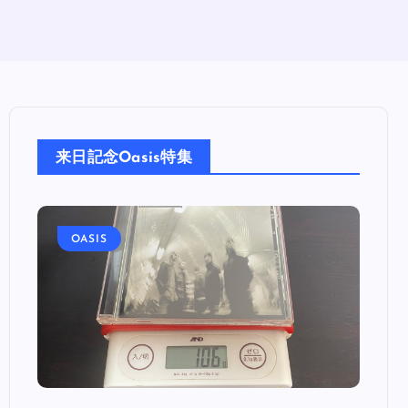
来日記念Oasis特集
OASIS
OA