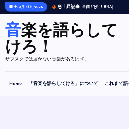
内
急上昇記事:
全
曲
紹
介
！
B
R
A
H
M
A
N
土. 8月 8TH, 2026
容
を
音楽を語らして
ス
キ
ッ
けろ！
プ
サブスクでは届かない音楽があるはず。
Home
「音楽を語らしてけろ」について
これまで語