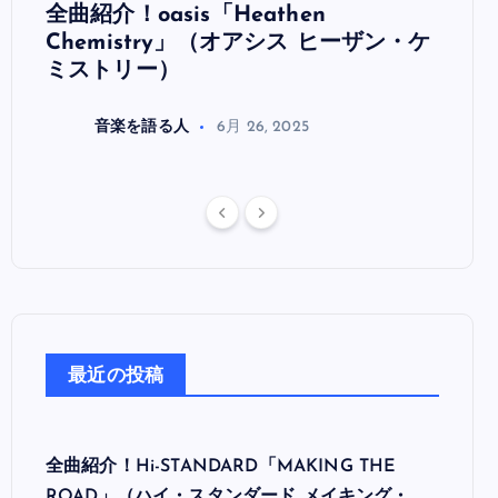
全曲紹介！oasis「Heathen
全曲紹
リ
Chemistry」（オアシス ヒーザン・ケ
（オ
ミストリー）
音楽を語る人
6月 26, 2025
最近の投稿
全曲紹介！Hi-STANDARD「MAKING THE
ROAD」（ハイ・スタンダード メイキング・