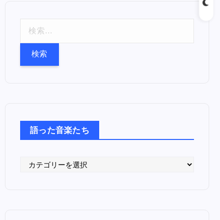
検
索
:
語った音楽たち
語
っ
た
音
楽