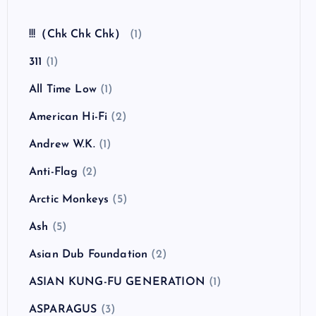
全曲紹介！The Coral「The Invisible Invasion」
（ザ・コーラル インヴィジブル・インヴェイジ
ョン）
カテゴリー
!!!（Chk Chk Chk）
(1)
311
(1)
All Time Low
(1)
American Hi-Fi
(2)