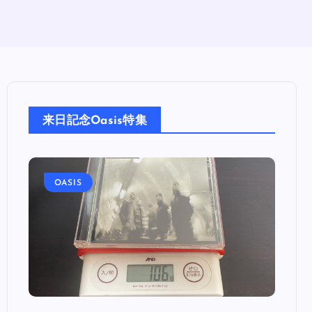
来日記念Oasis特集
OASIS
OA