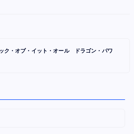
全曲紹介！oasis「Definitely
Maybe」（オアシス デフィニト
ー・メイビー）
音楽を語る人
8月 30, 2023
ower」（シック・オブ・イット・オール ドラゴン・パワ