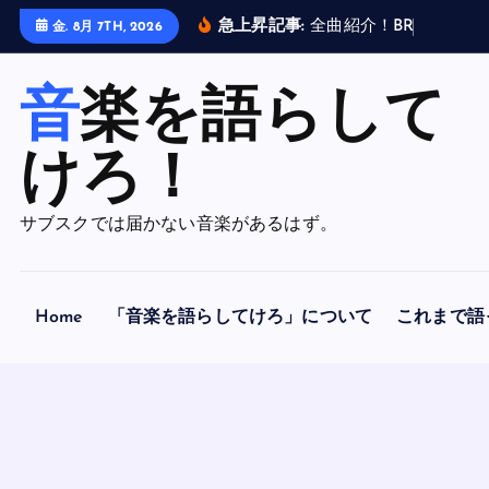
内
急上昇記事:
全
曲
紹
介
！
B
R
A
H
M
A
N
金. 8月 7TH, 2026
容
を
音楽を語らして
ス
キ
ッ
けろ！
プ
サブスクでは届かない音楽があるはず。
Home
「音楽を語らしてけろ」について
これまで語