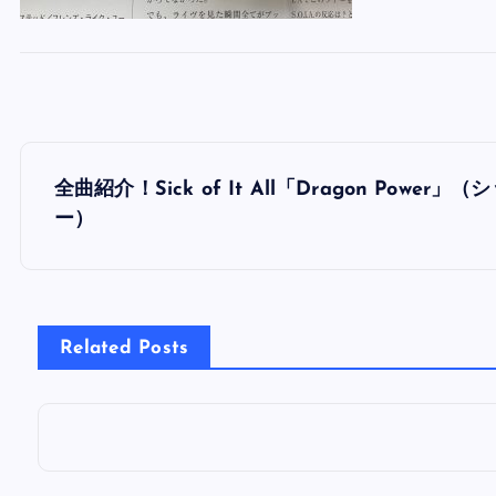
投
全曲紹介！Sick of It All「Dragon P
稿
ー）
ナ
ビ
Related Posts
ゲ
ー