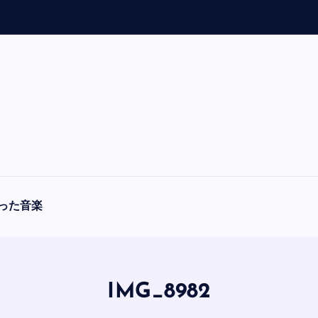
「
A
った音楽
IMG_8982