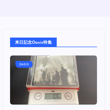
来日記念Oasis特集
OASIS
OA