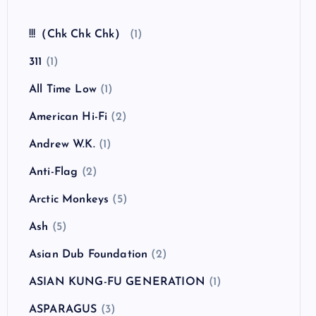
全曲紹介！The Coral「The Invisible Invasion」
（ザ・コーラル インヴィジブル・インヴェイジ
ョン）
カテゴリー
!!!（Chk Chk Chk）
(1)
311
(1)
All Time Low
(1)
American Hi-Fi
(2)