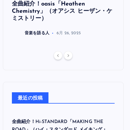
全曲紹介！oasis「Heathen
全曲紹
リ
Chemistry」（オアシス ヒーザン・ケ
（オ
ミストリー）
音楽を語る人
6月 26, 2025
最近の投稿
全曲紹介！Hi-STANDARD「MAKING THE
ROAD」（ハイ・スタンダード メイキング・