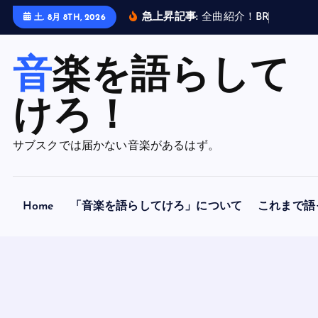
内
急上昇記事:
全
曲
紹
介
！
B
R
A
H
M
A
N
土. 8月 8TH, 2026
容
を
音楽を語らして
ス
キ
ッ
けろ！
プ
サブスクでは届かない音楽があるはず。
Home
「音楽を語らしてけろ」について
これまで語