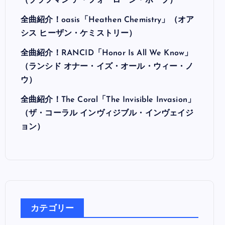
最近の投稿
全曲紹介！Hi-STANDARD「MAKING THE
ROAD」（ハイ・スタンダード メイキング・
ザ・ロード）
全曲紹介！BRAHMAN「A FORLORN HOPE」
（ブラフマン ア・フォーローン・ホープ）
全曲紹介！oasis「Heathen Chemistry」（オア
シス ヒーザン・ケミストリー）
全曲紹介！RANCID「Honor Is All We Know」
（ランシド オナー・イズ・オール・ウィー・ノ
ウ）