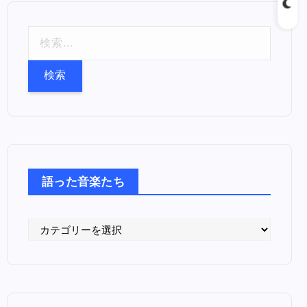
検
索
:
語った音楽たち
語
っ
た
音
楽