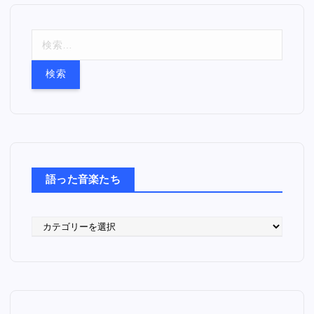
検
索
:
語った音楽たち
語
っ
た
音
楽
た