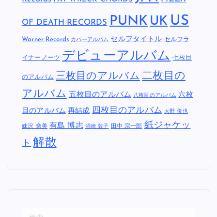
US
PUNK
UK
OF DEATH RECORDS
セルフタイトル
Warner Records
セルフラ
カバーアルバム
デビューアルバム
イナーノーツ
七枚目
二枚目の
三枚目のアルバム
のアルバム
アルバム
五枚目のアルバム
六枚
八枚目のアルバム
四枚目のアルバム
目のアルバム
再結成
大野 俊也
紙ジャケッ
有島 博志
妹沢 奈美
田中 宗一郎
沼崎 敦子
解散
ト
検