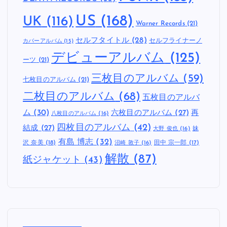
US
(168)
UK
(116)
Warner Records
(21)
セルフタイトル
(28)
セルフライナーノ
カバーアルバム
(15)
デビューアルバム
(125)
ーツ
(21)
三枚目のアルバム
(59)
七枚目のアルバム
(21)
二枚目のアルバム
(68)
五枚目のアルバ
ム
(30)
六枚目のアルバム
(27)
再
八枚目のアルバム
(16)
四枚目のアルバム
(42)
結成
(27)
妹
大野 俊也
(16)
有島 博志
(32)
沢 奈美
(18)
田中 宗一郎
(17)
沼崎 敦子
(16)
解散
(87)
紙ジャケット
(43)