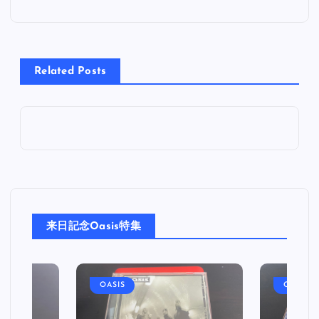
ナ
ビ
Related Posts
ゲ
ー
シ
ョ
来日記念Oasis特集
ン
OASIS
OASIS