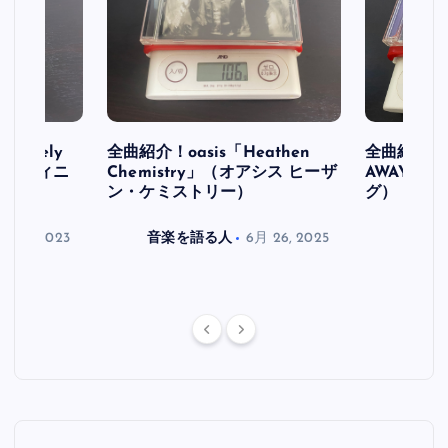
initely
全曲紹介！oasis「Heathen
全曲紹介！oa
ス デフィニ
Chemistry」（オアシス ヒーザ
AWAY」
ン・ケミストリー）
グ）
月 30, 2023
音楽を語る人
6月 26, 2025
音楽を