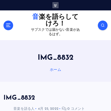
内
容
を
音楽を語らして
ス
けろ！
キ
サブスクでは届かない音楽があ
ッ
るはず。
プ
IMG_8832
ホーム
IMG_8832
音楽を語る人
4月 25, 2022
0 コメント