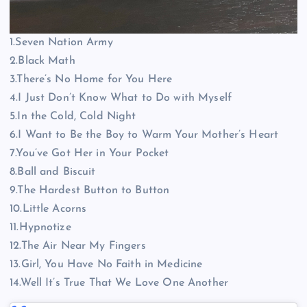
1.Seven Nation Army
2.Black Math
3.There’s No Home for You Here
4.I Just Don’t Know What to Do with Myself
5.In the Cold, Cold Night
6.I Want to Be the Boy to Warm Your Mother’s Heart
7.You’ve Got Her in Your Pocket
8.Ball and Biscuit
9.The Hardest Button to Button
10.Little Acorns
11.Hypnotize
12.The Air Near My Fingers
13.Girl, You Have No Faith in Medicine
14.Well It’s True That We Love One Another