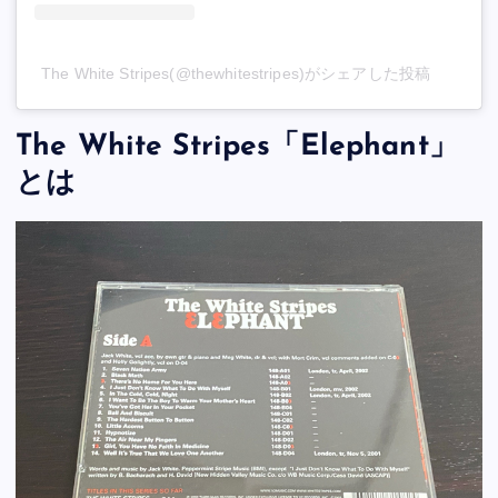
The White Stripes(@thewhitestripes)がシェアした投稿
The White Stripes「Elephant」
とは