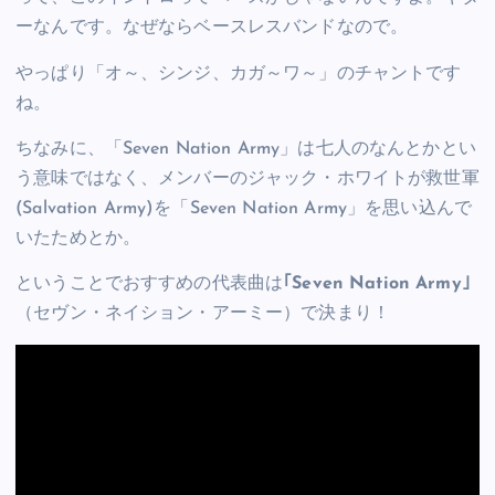
ーなんです。なぜならベースレスバンドなので。
やっぱり「オ～、シンジ、カガ～ワ～」のチャントです
ね。
ちなみに、「Seven Nation Army」は七人のなんとかとい
う意味ではなく、メンバーのジャック・ホワイトが救世軍
(Salvation Army)を「Seven Nation Army」を思い込んで
いたためとか。
ということでおすすめの代表曲は
｢Seven Nation Army｣
（セヴン・ネイション・アーミー）で決まり！