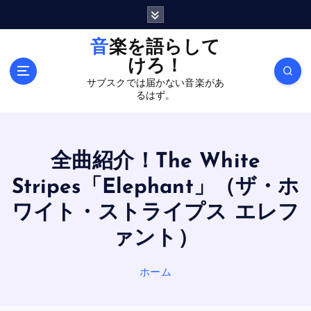
内
容
を
音楽を語らして
ス
けろ！
キ
サブスクでは届かない音楽があ
ッ
るはず。
プ
全曲紹介！The White
Stripes「Elephant」（ザ・ホ
ワイト・ストライプス エレフ
ァント）
ホーム