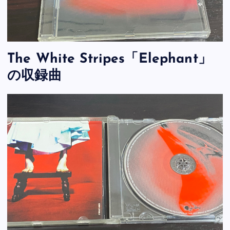
The White Stripes「Elephant」
の収録曲