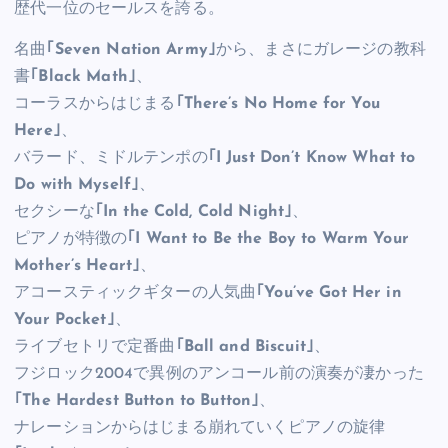
歴代一位のセールスを誇る。
名曲
｢Seven Nation Army｣
から、まさにガレージの教科
書
｢Black Math｣
、
コーラスからはじまる
｢There’s No Home for You
Here｣
、
バラード、ミドルテンポの
｢I Just Don’t Know What to
Do with Myself｣
、
セクシーな
｢In the Cold, Cold Night｣
、
ピアノが特徴の
｢I Want to Be the Boy to Warm Your
Mother’s Heart｣
、
アコースティックギターの人気曲
｢You’ve Got Her in
Your Pocket｣
、
ライブセトリで定番曲
｢Ball and Biscuit｣
、
フジロック2004で異例のアンコール前の演奏が凄かった
｢The Hardest Button to Button｣
、
ナレーションからはじまる崩れていくピアノの旋律