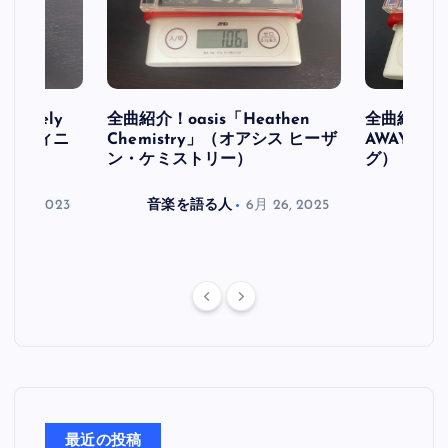
initely
全曲紹介！oasis「Heathen
全曲紹介！oa
ス デフィニ
Chemistry」（オアシス ヒーザ
AWAY」
ン・ケミストリー）
グ）
月 30, 2023
音楽を語る人
6月 26, 2025
音楽を
最近の投稿