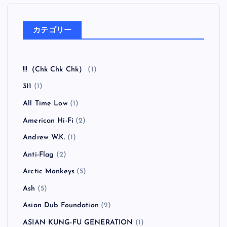
カテゴリー
!!!（Chk Chk Chk）
(1)
311
(1)
All Time Low
(1)
American Hi-Fi
(2)
Andrew W.K.
(1)
Anti-Flag
(2)
Arctic Monkeys
(5)
Ash
(5)
Asian Dub Foundation
(2)
ASIAN KUNG-FU GENERATION
(1)