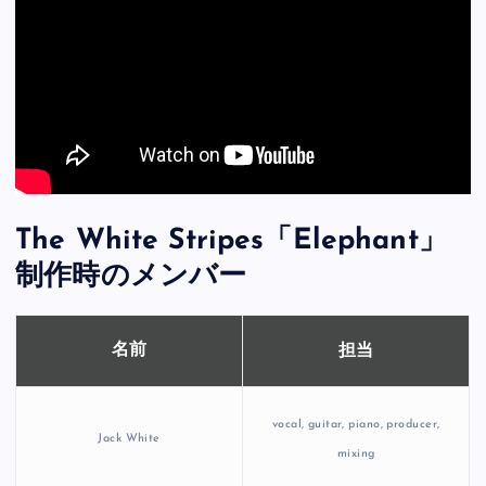
The White Stripes「Elephant」
制作時のメンバー
担当
名前
vocal, guitar, piano, producer,
Jack White
mixing