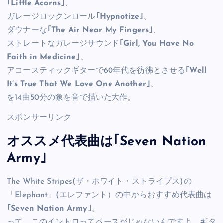
｢Little Acorns｣
、
ガレージロックンロール
｢Hypnotize｣
、
ダウナーな
｢The Air Near My Fingers｣
、
ストレートなガレージサウンド
｢Girl, You Have No
Faith in Medicine｣
、
アコースティックギターで60年代を彷彿とさせる
｢Well
It’s True That We Love One Another｣
、
を14曲50分の象を音で描いた大作。
スポンサーリンク
オススメ代表曲は｢Seven Nation
Army｣
The White Stripes(ザ・ホワイト・ストライプス)の
「Elephant」(エレファント）の中からおすすめ代表曲は
｢Seven Nation Army｣
。
って、このイントロってベースがじゃないんですよ。ギタ