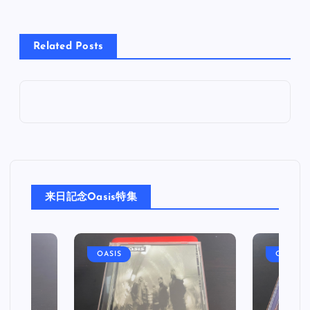
Related Posts
来日記念Oasis特集
OASIS
OASIS