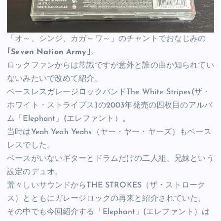
「オ～、シンジ、カガ～ワ～」のチャントでおなじみの
｢Seven Nation Army｣
。
ロックファンからは常識ですが意外と誰の曲か知られてい
ないみたいで改めて紹介。
ベースレスガレージロックバンドThe White Stripes(ザ・
ホワイト・ストライプス)の2003年発売の四枚目のアルバ
ム「Elephant」(エレファント）。
当時はYeah Yeah Yeahs（ヤー・ヤー・ヤーズ）もベース
レスでした。
ベースがいないギターとドラムだけの二人組、兄妹という
設定のデュオ。
荒々しいサウンドからTHE STROKES（ザ・ストローク
ス）とともにガレージロックの再来と紹介されていた。
その中でも今回紹介する「Elephant」(エレファント）は