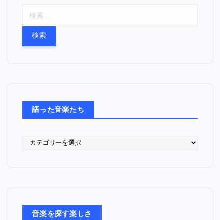
検
索
:
語った音楽たち
語
っ
た
音
楽
た
ち
音楽を探す楽しさ