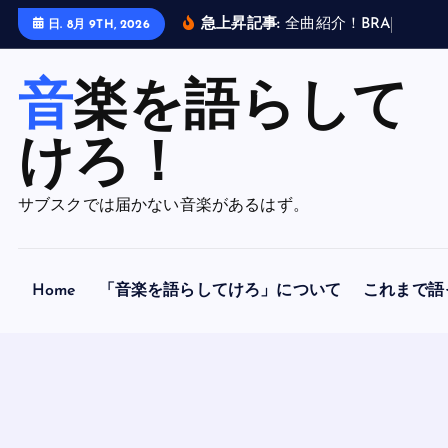
内
急上昇記事:
全
曲
紹
介
！
B
R
A
H
M
A
N
日. 8月 9TH, 2026
容
を
音楽を語らして
ス
キ
ッ
けろ！
プ
サブスクでは届かない音楽があるはず。
Home
「音楽を語らしてけろ」について
これまで語