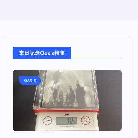
来日記念Oasis特集
OASIS
OA