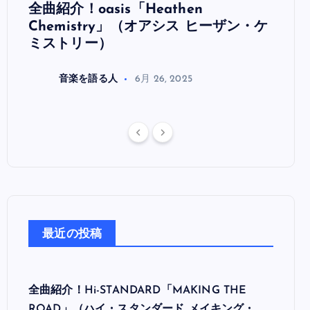
全曲紹介！oasis「Heathen
全曲紹
リ
Chemistry」（オアシス ヒーザン・ケ
（オ
ミストリー）
音楽を語る人
6月 26, 2025
最近の投稿
全曲紹介！Hi-STANDARD「MAKING THE
ROAD」（ハイ・スタンダード メイキング・