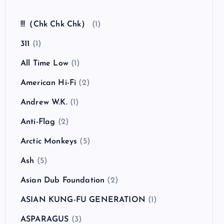
全曲紹介！The Coral「The Invisible Invasion」
（ザ・コーラル インヴィジブル・インヴェイジ
ョン）
カテゴリー
!!!（Chk Chk Chk）
(1)
311
(1)
All Time Low
(1)
American Hi-Fi
(2)