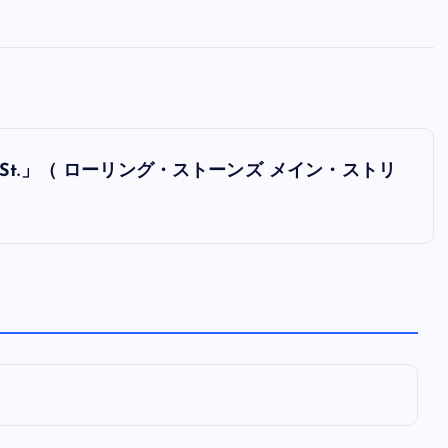
全曲紹介！oasis「Definitely
Maybe」（オアシス デフィニト
ー・メイビー）
音楽を語る人
8月 30, 2023
n Main St.」（ ローリング・ストーンズ メイン・ストリ