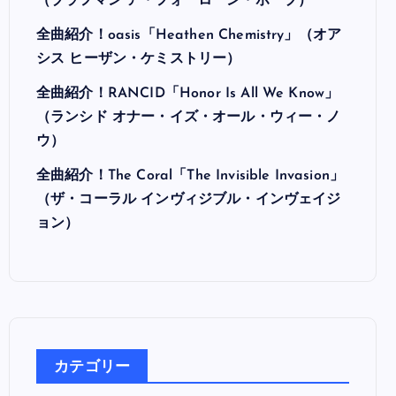
最近の投稿
全曲紹介！Hi-STANDARD「MAKING THE
ROAD」（ハイ・スタンダード メイキング・
ザ・ロード）
全曲紹介！BRAHMAN「A FORLORN HOPE」
（ブラフマン ア・フォーローン・ホープ）
全曲紹介！oasis「Heathen Chemistry」（オア
シス ヒーザン・ケミストリー）
全曲紹介！RANCID「Honor Is All We Know」
（ランシド オナー・イズ・オール・ウィー・ノ
ウ）