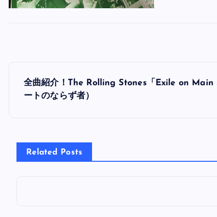
投
全曲紹介！The Rolling Stones「Exile o
稿
ートのならず者）
ナ
ビ
Related Posts
ゲ
ー