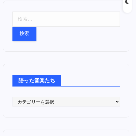
検
索
:
語った音楽たち
語
っ
た
音
楽