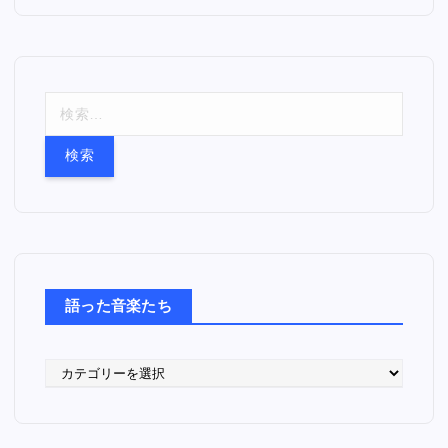
検
索
:
語った音楽たち
語
っ
た
音