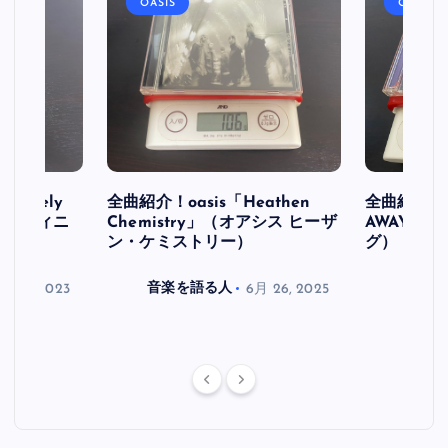
OASIS
OASIS
initely
全曲紹介！oasis「Heathen
全曲紹介！oa
ス デフィニ
Chemistry」（オアシス ヒーザ
AWAY」
ン・ケミストリー）
グ）
月 30, 2023
音楽を語る人
6月 26, 2025
音楽を