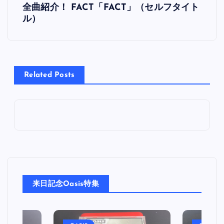
全曲紹介！ FACT「FACT」（セルフタイト
稿
ル）
ナ
ビ
Related Posts
ゲ
ー
シ
ョ
来日記念Oasis特集
ン