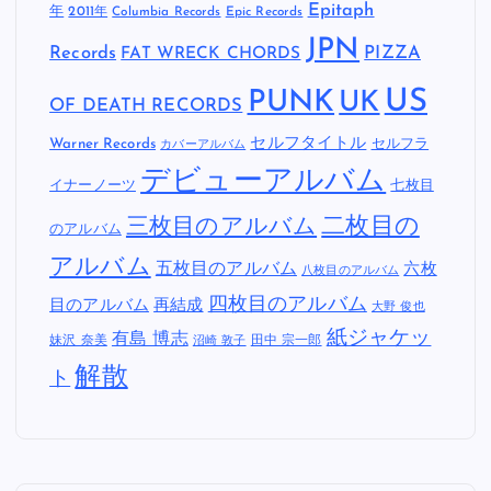
Epitaph
年
2011年
Columbia Records
Epic Records
JPN
Records
FAT WRECK CHORDS
PIZZA
US
PUNK
UK
OF DEATH RECORDS
セルフタイトル
Warner Records
セルフラ
カバーアルバム
デビューアルバム
イナーノーツ
七枚目
二枚目の
三枚目のアルバム
のアルバム
アルバム
五枚目のアルバム
六枚
八枚目のアルバム
四枚目のアルバム
目のアルバム
再結成
大野 俊也
紙ジャケッ
有島 博志
妹沢 奈美
田中 宗一郎
沼崎 敦子
解散
ト