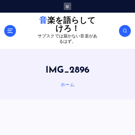
内
容
を
音楽を語らして
ス
けろ！
キ
サブスクでは届かない音楽があ
ッ
るはず。
プ
IMG_2896
ホーム