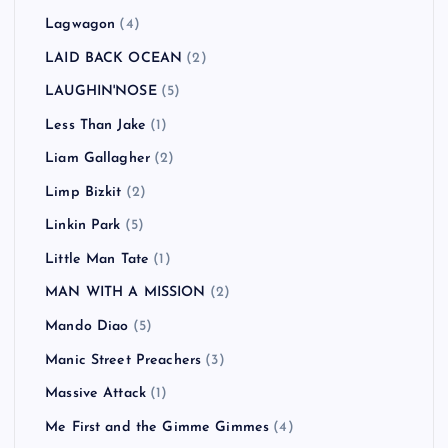
Lagwagon
(4)
LAID BACK OCEAN
(2)
LAUGHIN'NOSE
(5)
Less Than Jake
(1)
Liam Gallagher
(2)
Limp Bizkit
(2)
Linkin Park
(5)
Little Man Tate
(1)
MAN WITH A MISSION
(2)
Mando Diao
(5)
Manic Street Preachers
(3)
Massive Attack
(1)
Me First and the Gimme Gimmes
(4)