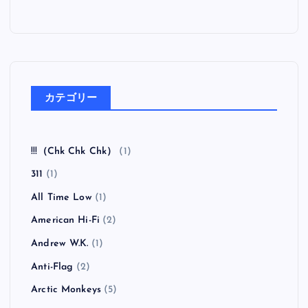
カテゴリー
!!!（Chk Chk Chk）
(1)
311
(1)
All Time Low
(1)
American Hi-Fi
(2)
Andrew W.K.
(1)
Anti-Flag
(2)
Arctic Monkeys
(5)