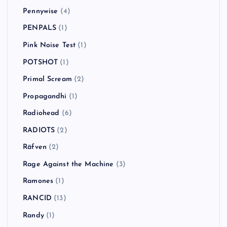
Pennywise
(4)
PENPALS
(1)
Pink Noise Test
(1)
POTSHOT
(1)
Primal Scream
(2)
Propagandhi
(1)
Radiohead
(6)
RADIOTS
(2)
Räfven
(2)
Rage Against the Machine
(3)
Ramones
(1)
RANCID
(13)
Randy
(1)