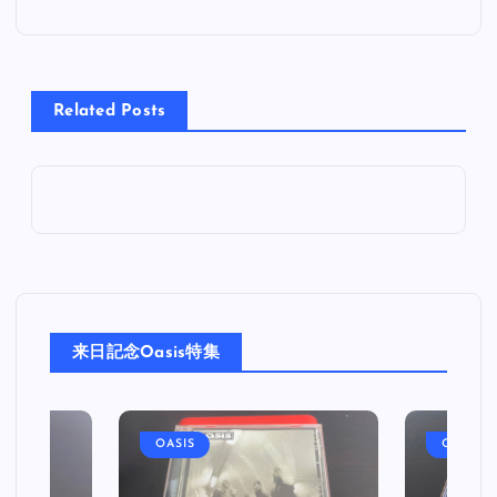
ナ
ビ
Related Posts
ゲ
ー
シ
ョ
来日記念Oasis特集
ン
OASIS
OASIS