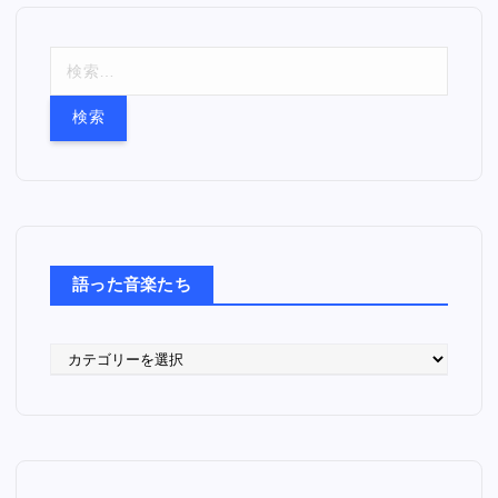
検
索
:
語った音楽たち
語
っ
た
音
楽
た