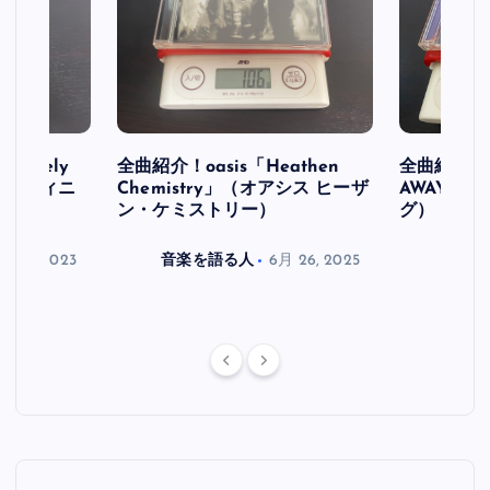
initely
全曲紹介！oasis「Heathen
全曲紹介！oa
ス デフィニ
Chemistry」（オアシス ヒーザ
AWAY」
ン・ケミストリー）
グ）
月 30, 2023
音楽を語る人
6月 26, 2025
音楽を