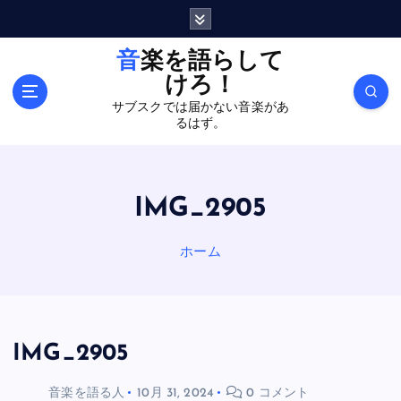
内
容
を
音楽を語らして
ス
けろ！
キ
サブスクでは届かない音楽があ
ッ
るはず。
プ
IMG_2905
ホーム
IMG_2905
音楽を語る人
10月 31, 2024
0 コメント