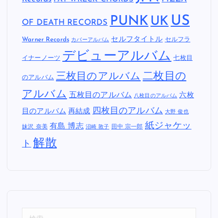
US
PUNK
UK
OF DEATH RECORDS
セルフタイトル
Warner Records
セルフラ
カバーアルバム
デビューアルバム
イナーノーツ
七枚目
二枚目の
三枚目のアルバム
のアルバム
アルバム
五枚目のアルバム
六枚
八枚目のアルバム
四枚目のアルバム
目のアルバム
再結成
大野 俊也
紙ジャケッ
有島 博志
妹沢 奈美
田中 宗一郎
沼崎 敦子
解散
ト
検