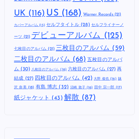
US
(168)
UK
(116)
Warner Records
(21)
セルフタイトル
(28)
セルフライナーノ
カバーアルバム
(15)
デビューアルバム
(125)
ーツ
(21)
三枚目のアルバム
(59)
七枚目のアルバム
(21)
二枚目のアルバム
(68)
五枚目のアルバ
ム
(30)
六枚目のアルバム
(27)
再
八枚目のアルバム
(16)
四枚目のアルバム
(42)
結成
(27)
妹
大野 俊也
(16)
有島 博志
(32)
沢 奈美
(18)
田中 宗一郎
(17)
沼崎 敦子
(16)
解散
(87)
紙ジャケット
(43)