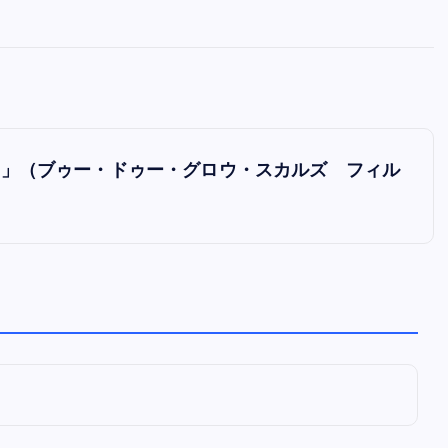
全曲紹介！oasis「Definitely
Maybe」（オアシス デフィニト
ー・メイビー）
音楽を語る人
8月 30, 2023
IRME」（ブゥー・ドゥー・グロウ・スカルズ フィル