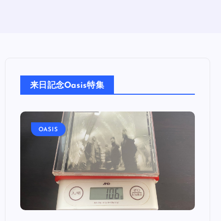
来日記念Oasis特集
OASIS
OA