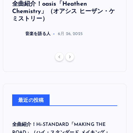
全曲紹介！oasis「Heathen
全曲紹
リ
Chemistry」（オアシス ヒーザン・ケ
（オ
ミストリー）
音楽を語る人
6月 26, 2025
最近の投稿
全曲紹介！Hi-STANDARD「MAKING THE
ROAD」（ハイ・スタンダード メイキング・