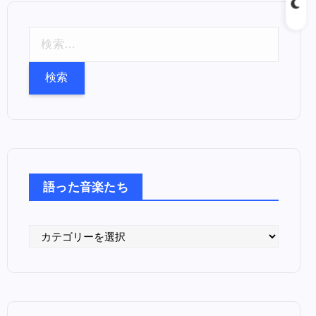
検
索
:
語った音楽たち
語
っ
た
音
楽