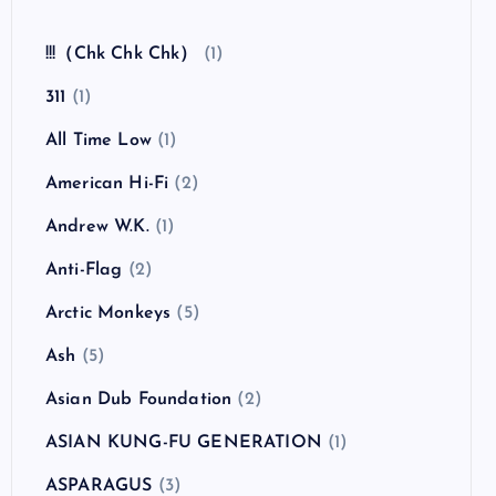
全曲紹介！The Coral「The Invisible Invasion」
（ザ・コーラル インヴィジブル・インヴェイジ
ョン）
カテゴリー
!!!（Chk Chk Chk）
(1)
311
(1)
All Time Low
(1)
American Hi-Fi
(2)