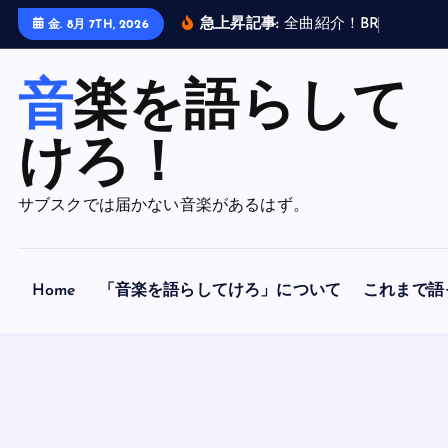
内
急上昇記事:
全
曲
紹
介
！
B
R
A
H
M
A
N
金. 8月 7TH, 2026
容
を
音楽を語らして
ス
キ
ッ
けろ！
プ
サブスクでは届かない音楽があるはず。
Home
「音楽を語らしてけろ」について
これまで語