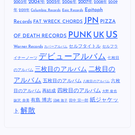
2004年
2005年
2007年
2003年
2006年
2008年
2009
Epitaph
年
2011年
Columbia Records
Epic Records
JPN
Records
FAT WRECK CHORDS
PIZZA
US
PUNK
UK
OF DEATH RECORDS
セルフタイトル
Warner Records
セルフラ
カバーアルバム
デビューアルバム
イナーノーツ
七枚目
二枚目の
三枚目のアルバム
のアルバム
アルバム
五枚目のアルバム
六枚
八枚目のアルバム
四枚目のアルバム
目のアルバム
再結成
大野 俊也
紙ジャケッ
有島 博志
妹沢 奈美
田中 宗一郎
沼崎 敦子
解散
ト