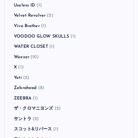
Useless ID
(1)
Velvet Revolver
(2)
Viva Brother
(1)
VOODOO GLOW SKULLS
(1)
WATER CLOSET
(1)
Weezer
(10)
X
(1)
Yeti
(2)
Zebrahead
(8)
ZEEBRA
(1)
ザ・クロマニヨンズ
(2)
サントラ
(2)
スコット&リバース
(1)