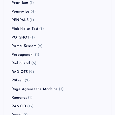
Pearl Jam
(1)
Pennywise
(4)
PENPALS
(1)
Pink Noise Test
(1)
POTSHOT
(1)
Primal Scream
(2)
Propagandhi
(1)
Radiohead
(6)
RADIOTS
(2)
Räfven
(2)
Rage Against the Machine
(3)
Ramones
(1)
RANCID
(13)