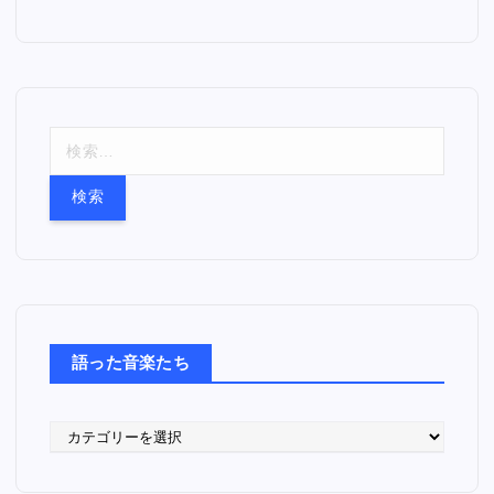
検
索
:
語った音楽たち
語
っ
た