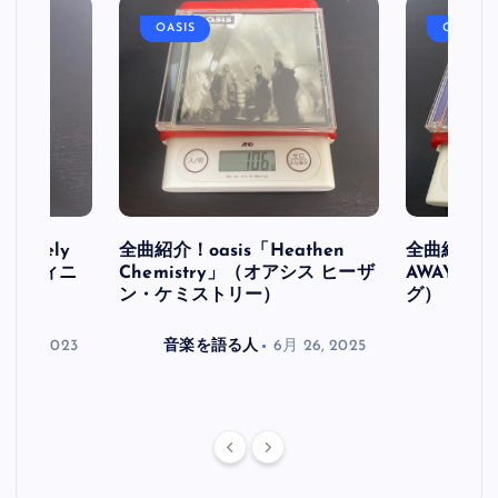
OASIS
OASIS
initely
全曲紹介！oasis「Heathen
全曲紹介！oa
ス デフィニ
Chemistry」（オアシス ヒーザ
AWAY」
ン・ケミストリー）
グ）
月 30, 2023
音楽を語る人
6月 26, 2025
音楽を